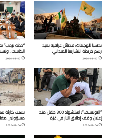
تحسبا للهجمات: فصائل عراقية تعيد
“خطة ترمب” تف
رسم خريطة انتشارها الميداني
الكابينت.. وتس
2026-08-07
2026-08-07
“اليونيسف”: استشهاد 300 طفل منذ
بسبب كارثة سب
إعلان وقف إطلاق النار في غزة
مسؤولين مغارب
2026-08-06
2026-08-06