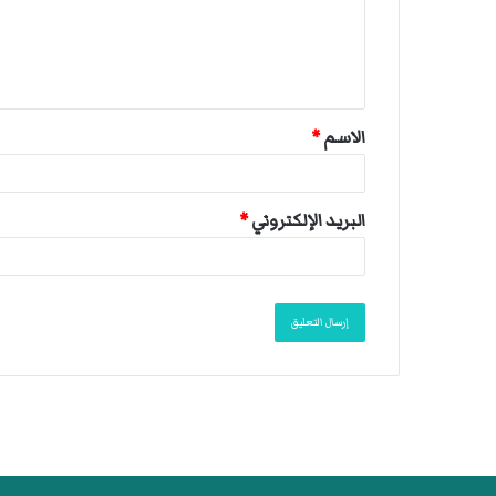
ع
ل
ي
ق
الاسم
*
*
البريد الإلكتروني
*