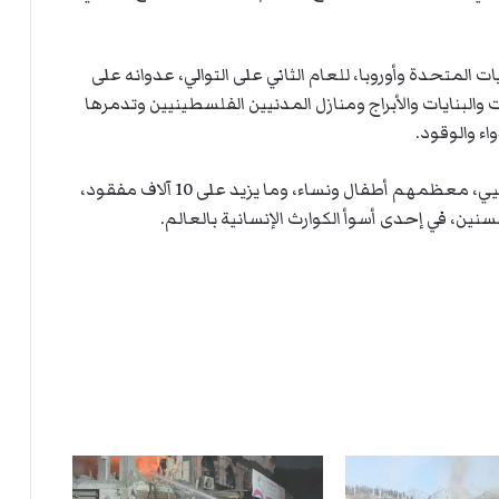
 المتحدة وأوروبا، للعام الثاني على التوالي، عدوانه على
بنايات والأبراج ومنازل المدنيين الفلسطينيين وتدمرها
ء والوقود.
وخلّف العدوان نحو 147 ألف شهيد وجريح فلسطينيي، معظمهم أطفال ونساء، وما يزيد على 10 آلاف مفقود،
ن، في إحدى أسوأ الكوارث الإنسانية بالعالم.