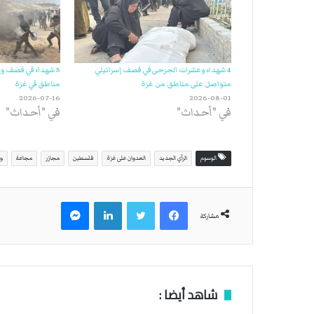
4 شهداء وعشرات الجرحى في قصف إسرائيلي
5 شهداء في قصف وإ
متواصل على مناطق من غزة
مناطق في غزة
2026-07-16
2026-08-01
في "أحداث"
في "أحداث"
الوسوم
الرأي الجديد
العدوان على غزة
فلسطين
مجازر
مجاعة
وز
فيسبوك
تويتر
لينكدإن
ماسنجر
مشاركة
شاهد أيضا :