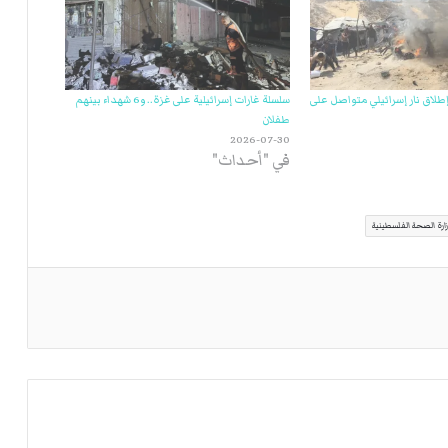
طلاق نار إسرائيلي متواصل على
سلسلة غارات إسرائيلية على غزة.. و6 شهداء بينهم
طفلان
2026-07-30
في "أحداث"
ارة الصحة الفلسطينية