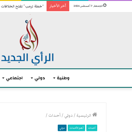
آخر الأخبار
“خطة ترمب” تفتح الخلافات ف
الجمعة, 7 أغسطس 2026
وطنية
دولي
اجتماعي
ا
أ
ن
ك
الرئيسية
/
دولي
/
أحداث
/
ت
ث
ه
ر
أحداث
أهم الأحداث
دولي
ى
م