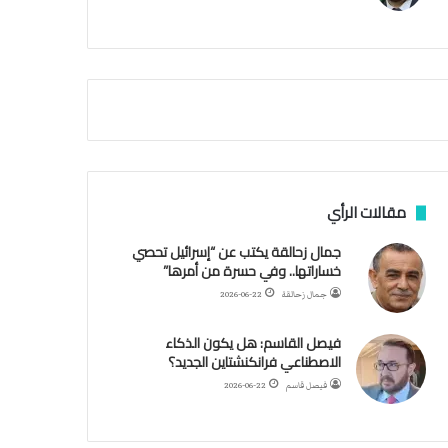
م
ي
ة
ا
ل
س
ف
ن
ف
ي
م
مقالات الرأي
ض
ي
جمال زحالقة يكتب عن “إسرائيل تحصي
ق
خساراتها.. وفي حسرة من أمرها”
ه
جمال زحالقة
2026-06-22
ر
م
فيصل القاسم: هل يكون الذكاء
ز
الاصطناعي فرانكنشتاين الجديد؟
فيصل قاسم
2026-06-22