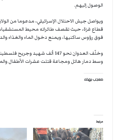
ة
ت
الوصول إليهم.
ل
ل
ر
ا
ك
ل
ويواصل جيش الاحتلال الإسرائيلي، مدعوما من الولايات
ب
قطاع غزة، حيث تقصف طائراته محيط المستشفيات وال
ت
فوق رؤوس ساكنيها، ويمنع دخول الماء والغذاء والدوا
ه
وسط دمار هائل ومجاعة قتلت عشرات الأطفال والمسني
معجب بهذه:
مرتبط