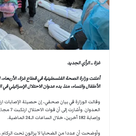
ي
ي
أ
ص
ق
ا
ا
ص
ب
ى
ف
.
ي
.
ا
و
ل
ش
أ
ه
ر
د
غزة ــ الرأي الجديد
ب
ا
ط
ء
ة
ب
ا
ر
الأطفال والنساء، منذ بدء عدوان الاحتلال الإسرائيلي في السا
ل
ص
م
ا
ت
ص
ق
ا
وإصابة 182 آخرين، خلال الساعات الـ24 الماضية.
ا
ل
ط
ا
ع
ح
وأوضحت أن عددا من الضحايا لا يزالون تحت الركام 