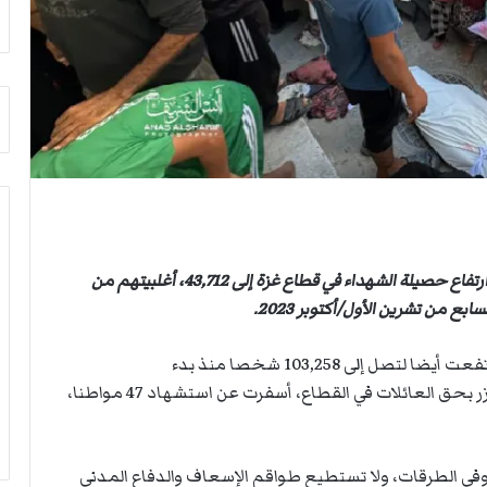
م
أ
ج
ن
ب
ي
ل
د
ر
ب
ي
ك
أعلنت وزارة الصحة الفلسطينية في قطاع غزة، الأربعاء، ارتفاع حصيلة الشهداء في قطاع غزة إلى 43,712، أغلبيتهم من
ر
ة
بع من تشرين الأول/أكتوبر 2023.
ا
ل
وقالت الوزارة في بيان صحفي، إن حصيلة الإصابات ارتفعت أيضا لتصل إلى 103,258 شخصا منذ بدء
ي
العدوان. وأشارت إلى أن قوات الاحتلال ارتكبت 7 مجازر بحق العائلات في القطاع، أسفرت عن استشهاد 47 مواطنا،
د
وفي الطرقات، ولا تستطيع طواقم الإسعاف والدفاع المدني