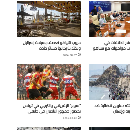
تح الخلافات في
حروب نتنياهو تعصف بسياحة إسرائيل
بب مواجهات مع نتنياهو
وتكبّد شركاتها خسائر حادة
2026-08-07
تة: دعاوى قضائية ضد
“سوبر” الإفريقي والترجي في تونس
ة وإسبان
بحضور جمهور الناديين في جانفي
2026-08-06