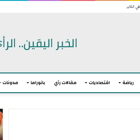
ي الكابينت.. وتسبب مواجهات مع نتنياهو
رياضة
اقتصاديات
مقالات رأي
بانوراما
مدونات
ا
ل
ا
ت
ح