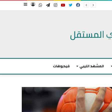
فيسبوك
تويتر
يوتيوب
انستقرام
تيلقرام
واتساب
تسجيل
إضافة
الدخول
عمود
جانبي
المشهد الليبي
فيديوهات
م
ا
ك
ر
و