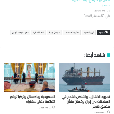
طقس اليوم: ارتفاع درجات الحرارة
مستمرّ
2026-08-04
في "5.متفرقات"
الوسوم
الرأي الجديد
خليج الحمامات
سواحل جربة
شاهقة مائية
معهد الرصد الجوي
شاهد أيضا :
تمهيدا لاتفاق.. واشنطن: تقدم في
السعودية وباكستان وتركيا توقع
المباحثات بين إيران وعُمان بشأن
اتفاقية دفاع مشترك
مضيق هرمز
2026-08-07
2026-08-07