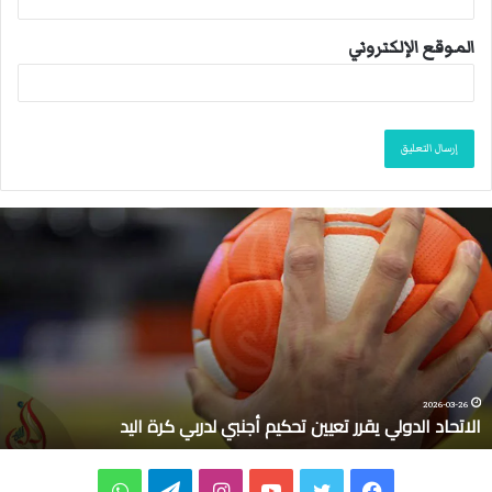
الموقع الإلكتروني
ا
ل
ا
ت
ح
ا
د
ا
ل
2026-03-26
الاتحاد الدولي يقرر تعيين تحكيم أجنبي لدربي كرة اليد
د
و
ل
ف
ت
ي
ا
ت
و