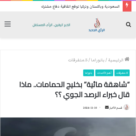
السعودية وباكستان وتركيا توقع اتفاقية دفاع مشترك
بحث
الق
عن
الرئيسية
/
بانوراما
/
5.متفرقات
5.متفرقات
أهم الأحداث
بانوراما
“شاهقة مائية” بخليج الحمامات.. ماذا
قال خبراء الرصد الجوي ؟؟
قسم الأخبار
أ
2024-11-10
ر
س
ل