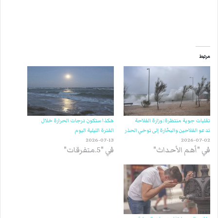
مرتبط
تقلبات جوية منتظرة: وزارة الفلاحة
هكذا ستكون درجات الحرارة خلال
تدعو الفلاحين والبحّارة إلى توخي الحذر
الفترة الليلية اليوم
2026-07-13
2026-07-02
في "أهم الأحداث"
في "5.متفرقات"