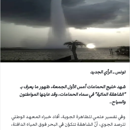
ب
ر
ي
د
ا
إ
ل
ك
ت
ر
و
تونس ــ الرأي الجديد
ن
ي
شهد خليج الحمامات أمس الأول الجمعة، ظهور ما يعرف بـ
ا
“الشاهقة المائية” في سماء الحمامات، وقد عاينها المواطنون
والسياح..
وفي تفسير علمي للظاهرة الجوية، أفاد خبراء المعهد الوطني
للرصد الجوي، أنّ الشاهقة تتكوّن في البحر فوق المياه الدافئة،