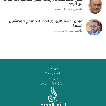
من أمرها”
ر
ب
جمال زحالقة
2026-06-22
ي
ك
فيصل القاسم: هل يكون الذكاء الاصطناعي فرانكنشتاين
ر
الجديد؟
ة
فيصل قاسم
2026-06-22
ا
ل
ي
د
.من نحن
.تواصل معنا
.اعلن معنا
.ميثاق شرف الموقع