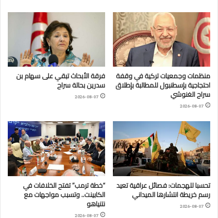
منظمات وجمعيات تركية في وقفة
فرقة الأبحاث تبقي على سهام بن
احتجاجية بإسطنبول للمطالبة بإطلاق
سدرين بحالة سراح
سراح الغنوشي
2026-08-07
2026-08-07
تحسبا للهجمات: فصائل عراقية تعيد
“خطة ترمب” تفتح الخلافات في
رسم خريطة انتشارها الميداني
الكابينت.. وتسبب مواجهات مع
نتنياهو
2026-08-07
2026-08-07