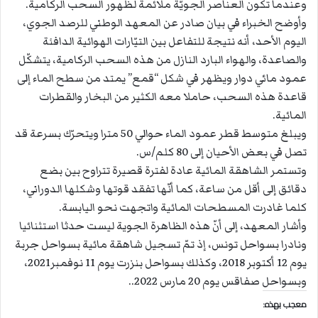
وعندما تكون العناصر الجويّة ملائمة لظهور السحب الركامية.
وأوضح الخبراء في بيان صادر عن المعهد الوطني للرصد الجوي،
اليوم الأحد، أنه نتيجة للتفاعل بين التيّارات الهوائية الدافئة
والصاعدة، والهواء البارد النازل من هذه السحب الركامية، يتشكّل
عمود مائي دوار ويظهر في شكل “قمع” يمتد من سطح الماء إلى
قاعدة هذه السحب، حاملا معه الكثير من البخار والقطرات
المائية.
ويبلغ متوسط قطر عمود الماء حوالي 50 مترا ويتحرّك بسرعة قد
تصل في بعض الأحيان إلى 80 كلم/س.
وتستمر الشاهقة المائية عادة لفترة قصيرة تتراوح بين بضع
دقائق إلى أقل من ساعة، كما أنّها تفقد قوتها وشكلها الدوراني،
كلما غادرت المسطحات المائية واتجهت نحو اليابسة.
وأشار المعهد، إلى أنّ هذه الظاهرة الجوية ليست حدثا استثنائيا
ونادرا بسواحل تونس، إذ تمّ تسجيل شاهقة مائية بسواحل جربة
يوم 12 أكتوبر 2018، وكذلك بسواحل بنزرت يوم 11 نوفمبر2021،
وبسواحل صفاقس يوم 20 مارس 2022..
معجب بهذه: