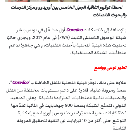
لحظة توقيع اتفاقية الجيل الخامس بين أوريدوو ومركز الدرسات
والبحوث للاتصالات
بالإضافة إلى ذلك، كانت
Ooredoo
أول مشغّل في تونس ينشر
شبكة الوصول اللاسلكي الثابت (FWA) في عام 2017، ويجري حاليّا
تحديث هذه البنية التحتية بأحدث التقنيات، وهي جاهزة لدعم
متطلّبات الشبكة المستقبلية.
تطور نوعي وواسع
علاوة على ذلك، توفّر البنية التحتية للنقل الخاصّة بـ “
Ooredoo
“،
سعة ومرونة عالية، قادرة على دعم مستويات مختلفة من النقل
والتطبيقات لتلبية المتطلبات المتزايدة للشبكة. وعلى الصعيد
الدولي، تتمتّع الشبكة بسعة 800 جيغابايت في الثانية تقدّمها
ثلاثة كابلات بحرية متميّزة، تربط تونس بأوروبا، مع إمكانية
التوسّع حتى أكثر من 10 تيرابايت في الثانية لتحقيق المرونة
الكاملة.