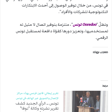
في تونس، من خلال توفير الوصول إلى أحدث الابتكارات
التكنولوجية للشركات والأفراد”.
وتظلّ “
Ooredoo تونس
“، ملتزمة بتوفير اتصال لا مثيل له
لمستخدميها، وتعزيز دورها كقوّة دافعة لمستقبل تونس
الرقمي.
معجب بهذه:
مرتبط
تقرير إيطالي: قانون فرنسي يهدّد مراكز
الإتصال والتسويق عبر الهاتف في تونس
تونس ــ الرأي الجديد كشف
تقرير نشرته وكالة "نوفا"