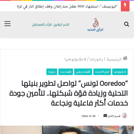
“اليونيسف”: استشهاد 300 طفل منذ إعلان وقف إطلاق النار في غزة
بحث
الق
عن
الرئيسية
/
بانوراما
/
4.تكنولوجيا
4.تكنولوجيا
أهم الأحداث
ٱقتصاد وطني
اقتصاديات
بانوراما
“Ooredoo تونس” تواصل تطوير بنيتها
التحتية وزيادة قوّة شبكتها.. لتأمين جودة
خدمات أكثر فاعلية ونجاعة
قسم الأخبار
أ
2024-11-05
ر
س