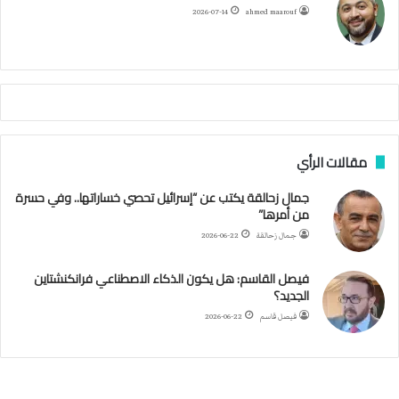
ح
ا
م
2026-07-14
ahmed maarouf
م
ا
م
ي
ة
ا
ل
س
مقالات الرأي
ف
ن
جمال زحالقة يكتب عن “إسرائيل تحصي خساراتها.. وفي حسرة
ف
من أمرها”
ي
م
جمال زحالقة
2026-06-22
ض
ي
فيصل القاسم: هل يكون الذكاء الاصطناعي فرانكنشتاين
ق
الجديد؟
ه
فيصل قاسم
2026-06-22
ر
م
ز