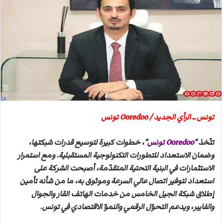
ل
ب
ر
ي
د
ا
إ
ل
ك
ت
تونس ــ الرأي الجديد / Ooredoo تونس
ر
و
تتّخذ “
Ooredoo تونس
“، خطوات كبيرة لتوسيع قدرات شبكتها،
ن
وضمان الاستعداد للتطورات التكنولوجية المستقبلية. ومع استمرار
ي
الاستثمارات في البنية التحتية المتقدّمة، أصبحت الشركة على
ا
استعداد لتوفير اتصال عالي السرعة وموثوق به، ما من شأنه تأمين
إطلاق شبكة الجيل الخامس من خدمات الهاتف القار والجوال
والفايبر، ويدعم التحوّل الرقمي والنموّ الاقتصادي في تونس.