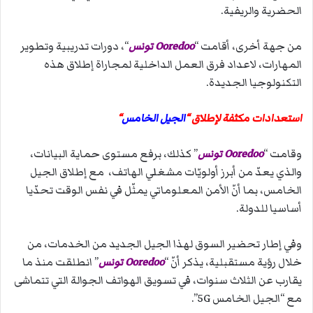
الحضرية والريفية.
من جهة أخرى، أقامت “
Ooredoo تونس
“، دورات تدريبية وتطوير
المهارات، لاعداد فرق العمل الداخلية لمجاراة إطلاق هذه
التكنولوجيا الجديدة.
استعدادات مكثفة لإطلاق “
الجيل الخامس
“
وقامت “
Ooredoo تونس
” كذلك، برفع مستوى حماية البيانات،
والذي يعدّ من أبرز أولويّات مشغلي الهاتف، مع إطلاق الجيل
الخامس، بما أنّ الأمن المعلوماتي يمثّل في نفس الوقت تحدّيا
أساسيا للدولة.
وفي إطار تحضير السوق لهذا الجيل الجديد من الخدمات، من
خلال رؤية مستقبلية، يذكر أنّ “
Ooredoo تونس
” انطلقت منذ ما
يقارب عن الثلاث سنوات، في تسويق الهواتف الجوالة التي تتماشى
مع “الجيل الخامس 5G”.