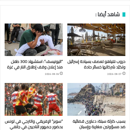
شاهد أيضا :
حروب نتنياهو تعصف بسياحة إسرائيل
“اليونيسف”: استشهاد 300 طفل
وتكبّد شركاتها خسائر حادة
منذ إعلان وقف إطلاق النار في غزة
2026-08-06
2026-08-07
بسبب كارثة سبتة: دعاوى قضائية
“سوبر” الإفريقي والترجي في تونس
ضد مسؤولين مغاربة وإسبان
بحضور جمهور الناديين في جانفي