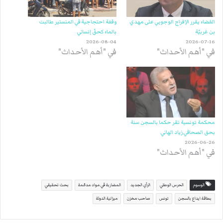
القضاء يقرر الإفراج الوجوبي على مهدي
وقفة احتجاجية في المنستير طالبت
بن غربيّة
بالماء كحقّ إنساني
2026-08-04
2026-07-16
في "أهم الأحداث"
في "أهم الأحداث"
محكمة تونسية تقر حكما بالسجن سنة
بحق الصحافي زياد الهاني
2026-06-26
في "أهم الأحداث"
الوسوم
الحرس الوطني
الرأي الجديد
المضاربة في مواد مدعّمة
بحث تحقيقي
بطاقة ايداع بالسجن
تونس
صاحب مخزن
ميزانية الدولة