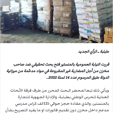
ب
ر
ي
د
ا
إ
ل
ك
ت
طبلبة ــ الرأي الجديد
ر
و
قررت النيابة العمومية بالمنستير فتح بحث تحقيقي ضد صاحب
ن
مخزن من أجل المضاربة غير المشروعة في مواد مدعّمة من ميزانية
ي
الدولة طبق المرسوم عدد 14 لسنة 2022..
ا
ويأتي ذلك تبعا لمحضر البحث المحرر من طرف فرقة الأبحاث
العدلية للحرس الوطني بطبلبة، والإدارة الجهوية للتجارة
بالمنستير، والذي مفاده حجز حوالي 125الف كراس مدرسي
مدعم داخل مخزن دون تقديم فاتورات او ما يفيد التصريح بشأن