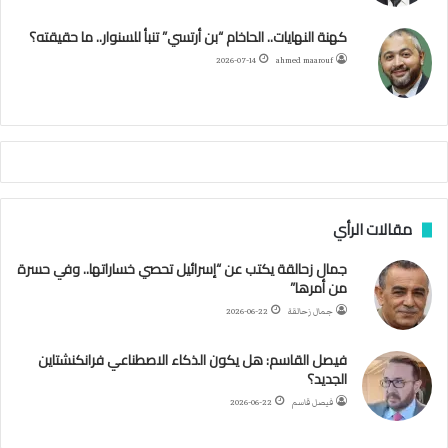
ن
ك
ب
ر
ا
ب
كهنة النهايات.. الحاخام “بن أرتسي” تنبأ للسنوار.. ما حقيقته؟
ت
ح
ا
م
2026-07-14
ahmed maarouf
ك
ي
م
م
أ
ج
ن
ب
مقالات الرأي
ي
ل
جمال زحالقة يكتب عن “إسرائيل تحصي خساراتها.. وفي حسرة
د
من أمرها”
ر
ب
جمال زحالقة
2026-06-22
ي
ك
فيصل القاسم: هل يكون الذكاء الاصطناعي فرانكنشتاين
ر
الجديد؟
ة
فيصل قاسم
2026-06-22
ا
ل