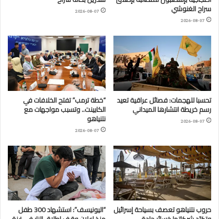
سراح الغنوشي
2026-08-07
2026-08-07
تحسبا للهجمات: فصائل عراقية تعيد
“خطة ترمب” تفتح الخلافات في
رسم خريطة انتشارها الميداني
الكابينت.. وتسبب مواجهات مع
نتنياهو
2026-08-07
2026-08-07
حروب نتنياهو تعصف بسياحة إسرائيل
“اليونيسف”: استشهاد 300 طفل