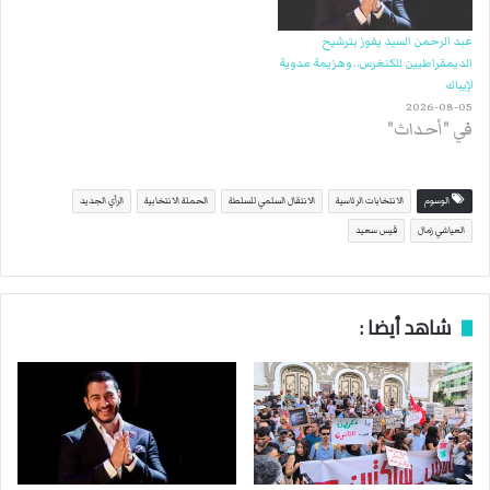
عبد الرحمن السيد يفوز بترشيح
الديمقراطيين للكنغرس.. وهزيمة مدوية
لإيباك
2026-08-05
في "أحداث"
الوسوم
الانتخابات الرئاسية
الانتقال السلمي للسلطة
الحملة الانتخابية
الرأي الجديد
العياشي زمال
قيس سعيد
شاهد أيضا :