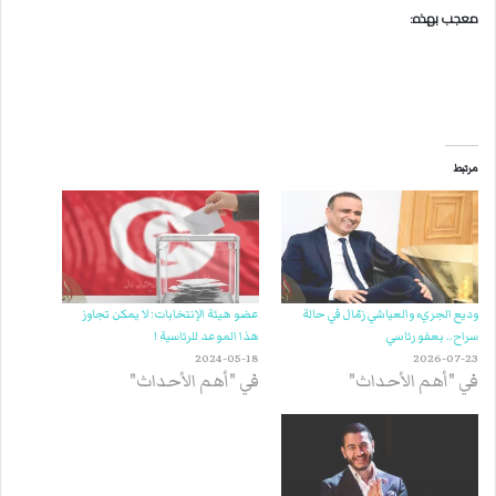
معجب بهذه:
مرتبط
وديع الجريء والعياشي زمّال في حالة
عضو هيئة الإنتخابات: لا يمكن تجاوز
سراح.. بعفو رئاسي
هذا الموعد للرئاسية !
2024-05-18
2026-07-23
في "أهم الأحداث"
في "أهم الأحداث"