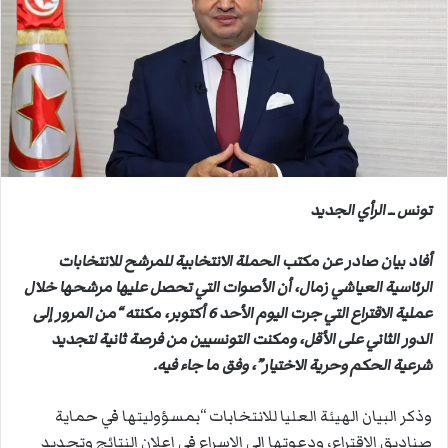
ب
ر
ي
د
ا
إ
ل
ك
ت
تونس ــ الرأي الجديد
ر
و
أفاد بيان صادر عن مكتب الحملة الانتخابية للمرشح للانتخابات
ن
الرئاسية العياشي زمال، أن الأصوات التي تحصل عليها مرشحها خلال
ي
عملية الاقتراع التي جرت اليوم الأحد 6 أكتوبر، مكنته “من المرور إلى
ا
الدور الثاني على الأقل، ومكنت التونسيين من فرصة ثانية لتجديد
شرعية الحكم وحرية الاختيار”، وفق ما جاء فيه.
وذكر البيان الهيئة العليا للانتخابات “بمسؤوليتها في حماية
صناديق الاقتراع، ودعوتها إلى الإسراع في إعلان النتائج وتحديد