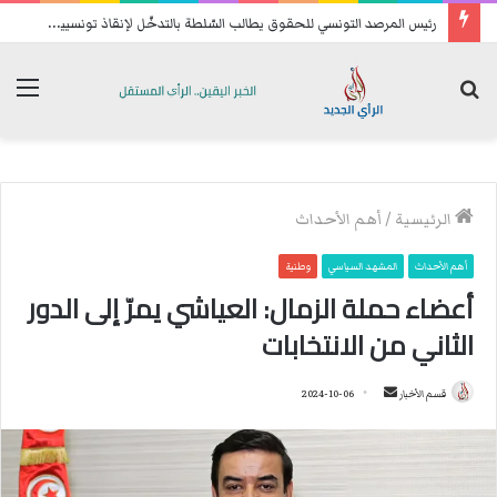
ر
ئيس المرصد التونسي للحقوق يطالب السّلطة بالتدخّل لإنقاذ تونسيين عالقين في ليبيا
بحث
الق
عن
الرئيسية
/
أهم الأحداث
أهم الأحداث
المشهد السياسي
وطنية
أعضاء حملة الزمال: العياشي يمرّ إلى الدور
الثاني من الانتخابات
قسم الأخبار
أ
2024-10-06
ر
س
ل