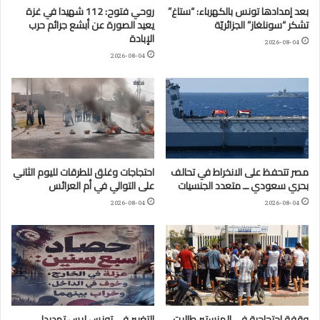
بعد إمدادها تونس بالكهرباء: “ستاغ”
روحي فتوح: 112 شهيدا في غزة
تشكر “سونلغاز” الجزائريّة
يعيد الصورة عن أبشع جرائم حرب
الإبادة
2026-08-04
2026-08-04
مصر تتحفظ على الانخراط في تحالف
احتجاجات وغلق للطرقات لليوم الثاني
بحري سعودي ــ متعدد الجنسيات
على التوالي في أم العرائس
2026-08-04
2026-08-04
وقفة احتجاجية في المنستير طالبت
التغيير في تونس ليس تهديدا