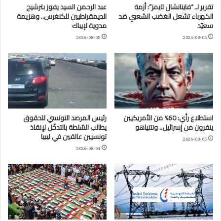
تقرير لـ “فاينانشال تايمز”: أزمة
عبد الرحمن السيد يفوز بترشيح
الكهرباء تشعل الغضب الشعبي ضد
الديمقراطيين للكنغرس.. وهزيمة
سعيّد
مدوية لإيباك
2026-08-05
2026-08-05
استطلاع رأي: 60% من الأمريكيين
رئيس المرصد التونسي للحقوق
ينفرون من إسرائيل.. ونتنياهو
يطالب السّلطة بالتدخّل لإنقاذ
تونسيين عالقين في ليبيا
2026-08-05
2026-08-04