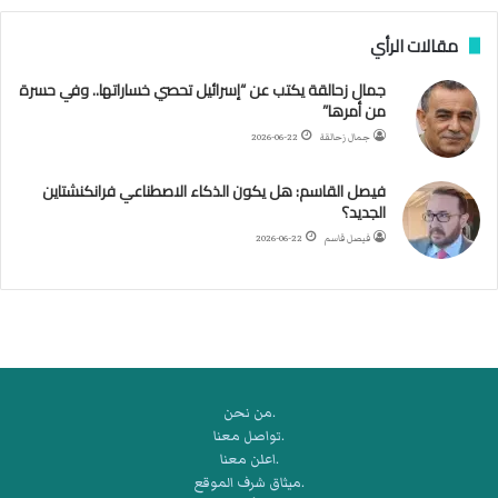
ف
مقالات الرأي
ي
ا
جمال زحالقة يكتب عن “إسرائيل تحصي خساراتها.. وفي حسرة
ل
من أمرها”
أ
ر
جمال زحالقة
2026-06-22
ب
ط
فيصل القاسم: هل يكون الذكاء الاصطناعي فرانكنشتاين
ة
الجديد؟
ا
فيصل قاسم
2026-06-22
ل
م
ت
ق
ا
ط
ع
.من نحن
ة
.تواصل معنا
ل
.اعلن معنا
ر
.ميثاق شرف الموقع
ك