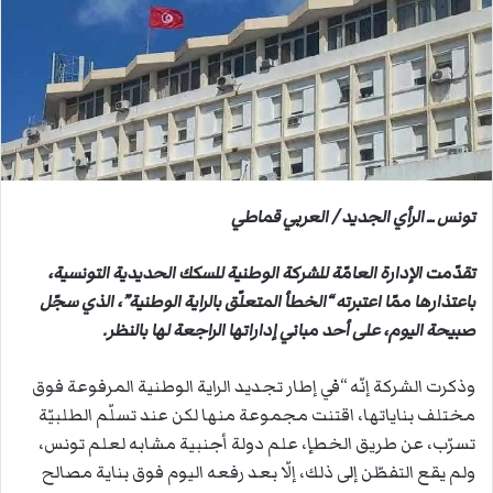
ب
ر
ي
د
ا
إ
ل
ك
تونس ــ الرأي الجديد / العربي قماطي
ت
ر
و
تقدّمت الإدارة العامّة للشركة الوطنية للسكك الحديدية التونسية،
ن
باعتذارها ممّا اعتبرته “الخطأ المتعلّق بالراية الوطنية”، الذي سجّل
ي
صبيحة اليوم، على أحد مباني إداراتها الراجعة لها بالنظر.
ا
وذكرت الشركة إنّه “في إطار تجديد الراية الوطنية المرفوعة فوق
مختلف بناياتها، اقتنت مجموعة منها لكن عند تسلّم الطلبيّة
تسرّب، عن طريق الخطإ، علم دولة أجنبية مشابه لعلم تونس،
ولم يقع التفطّن إلى ذلك، إلّا بعد رفعه اليوم فوق بناية مصالح