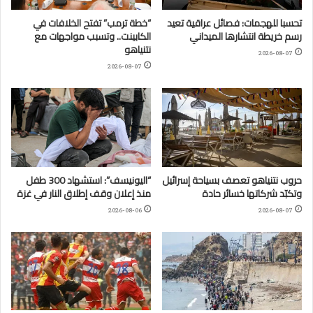
تحسبا للهجمات: فصائل عراقية تعيد
“خطة ترمب” تفتح الخلافات في
رسم خريطة انتشارها الميداني
الكابينت.. وتسبب مواجهات مع
نتنياهو
2026-08-07
2026-08-07
حروب نتنياهو تعصف بسياحة إسرائيل
“اليونيسف”: استشهاد 300 طفل
وتكبّد شركاتها خسائر حادة
منذ إعلان وقف إطلاق النار في غزة
2026-08-06
2026-08-07