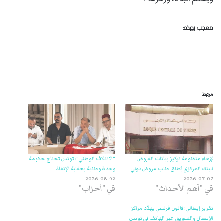
معجب بهذه:
مرتبط
لإرساء منظومة تركيز بيانات القروض:
“الائتلاف الوطني”: تونس تحتاج حكومة
البنك المركزي يُطلق طلب عروض دولي
وحدة وطنية بعقلية الإنقاذ
2026-08-02
2026-07-07
في "أهم الأحداث"
في "أحزاب"
تقرير إيطالي: قانون فرنسي يهدّد مراكز
الإتصال والتسويق عبر الهاتف في تونس