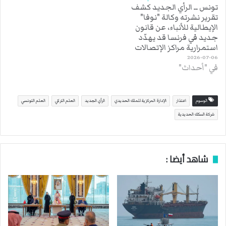
تونس ــ الرأي الجديد كشف
تقرير نشرته وكالة "نوفا"
الإيطالية للأنباء، عن قانون
جديد في فرنسا قد يهدّد
استمرارية مراكز الإتصالات
الأجنبية، والمتخصّصة في
2026-07-06
في "أحداث"
التسويق عبر الهاتف،
المتمركزة في تونس.
وحسب ما أوردته الوكالة
الإيطالية، فإن القانون
الوسوم
اعتذار
الإدارة المركزية للملك الحديدي
الرأي الجديد
العلم التركي
العلم التونسي
الجديد الذي سيدخل حيز
شركة السكك الحديدية
التنفيذ في أوت القادم،
يعمل على مكافحة ما
يعرف…
شاهد أيضا :