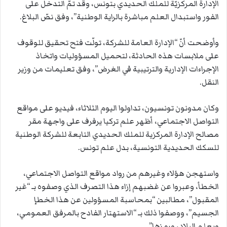
الإدارة المركزيّة للملك الحديدي بتونس، وقد تمّ التدخل على
الفور واستبدال العلم مباشرة بالراية الوطنية”، وفق نصّ البلاغ.
وأوضحت أنّ “الإدارة العامة للشركة، تولّت فتح تحقيق للوقوف
على ملابسات هذه الحادثة، لتحميل المسؤوليات واتخاذ
الإجراءات الإدارية والترتيبية في الغرض”، وفق تعليمات من وزير
النقل.
وكان مدونون تونسيون، تداولوا اليوم الثلاثاء، فيديو على مواقع
التواصل الاجتماعي، أظهر علم تركيا يرفرف على واجهة مقر
مصالح الإدارة المركزية للملك الحديدي التابعة للشركة الوطنية
للسكك الحديدية التونسية، بدل علم تونس.
واستهجن هؤلاء وغيرهم من رواد مواقع التواصل الاجتماعي،
الخطأ، وعبروا عن غضبهم إزاء هذا التصرف الذي وصفوه بـ “غير
المقبول”، مطالبين “بمحاسبة المسؤولين عن هذا الخطإ
الجسيم”، ووصفوا ذلك بـ “الاستهتار الفادح بالمرفق العمومي،
وبعلم البلاد، ورمزها”.