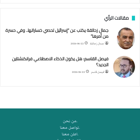
ن
ب
مقالات الرأي
ي
ل
جمال زحالقة يكتب عن “إسرائيل تحصي خساراتها.. وفي حسرة
د
من أمرها”
ر
ب
جمال زحالقة
2026-06-22
ي
ك
فيصل القاسم: هل يكون الذكاء الاصطناعي فرانكنشتاين
ر
الجديد؟
ة
فيصل قاسم
2026-06-22
ا
ل
ي
د
.من نحن
.تواصل معنا
.اعلن معنا