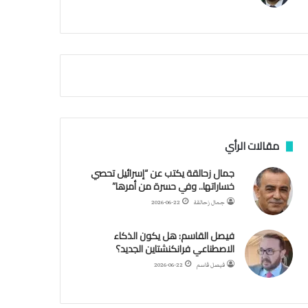
م
أ
ق
ص
ى
.
.
و
ش
ه
د
مقالات الرأي
ا
ء
جمال زحالقة يكتب عن “إسرائيل تحصي
ب
خساراتها.. وفي حسرة من أمرها”
ر
جمال زحالقة
2026-06-22
ص
ا
فيصل القاسم: هل يكون الذكاء
ص
الاصطناعي فرانكنشتاين الجديد؟
ا
ل
فيصل قاسم
2026-06-22
ا
ح