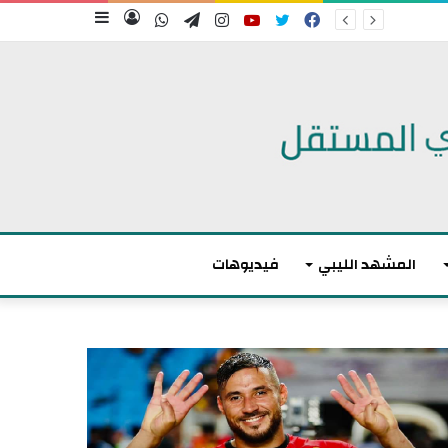
فيسبوك
تويتر
يوتيوب
انستقرام
تيلقرام
واتساب
تسجيل
إضافة
الدخول
عمود
جانبي
المشهد الليبي
فيديوهات
أ
ك
ث
ر
م