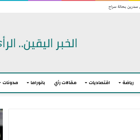
 سدرين بحالة سراح
رياضة
اقتصاديات
مقالات رأي
بانوراما
مدونات
ت
ا
و
ن
ا
ت
ز
ه
ن
ى