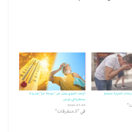
ي
ة
ا
ل
ر
ك
ب
ت
ه
درجات الحرارة مستمرّ
الرصد الجوي يعلن عن “موجة حرّ” شديدة
منتظرة في تونس
2026-07-09
في "5.متفرقات"