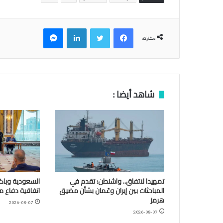
فيسبوك
تويتر
لينكدإن
ماسنجر
مشاركة
شاهد أيضا :
تمهيدا لاتفاق.. واشنطن: تقدم في
السعودية وباكس
المباحثات بين إيران وعُمان بشأن مضيق
اتفاقية دفاع 
هرمز
2026-08-07
2026-08-07