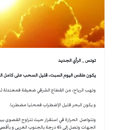
ي
ي
ة
ا
ا
ل
س
ف
ن
ف
ي
م
تونس _ الرأي الجديد
ض
ي
يكون طقس اليوم السبت، قليل السحب على كامل الب
ق
ه
ر
وتهب الرياح، من القطاع الشرقي ضعيفة فمعتدلة ثم
م
ز
و يكون البحر قليل الإضطراب فمحليا مضطربا.
الجهات وتصل إلى 45 درجة بالجنوب الغربي و بأقصى الجنوب مع ظهور الشهيلي.