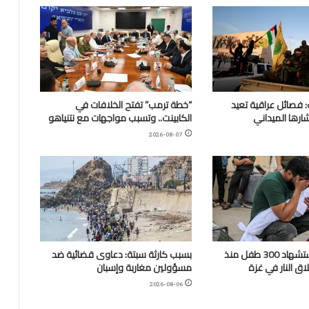
 فصائل عراقية تعيد
“خطة ترمب” تفتح الخلافات في
ارها الميداني
الكابينت.. وتسبب مواجهات مع نتنياهو
2026-08-07
“اليونيسف”: استشهاد 300 طفل منذ
بسبب كارثة سبتة: دعاوى قضائية ضد
ق النار في غزة
مسؤولين مغاربة وإسبان
2026-08-06