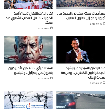
بعد أحداث سبتة: مفوض الهجرة في
تقرير لـ “فاينانشال تايمز”: أزمة
أوروبا يدعو إلى تعاون المغرب
الكهرباء تشعل الغضب الشعبي ضد
سعيّد
2026-08-06
2026-08-05
عبد الرحمن السيد يفوز بترشيح
استطلاع رأي: 60% من الأمريكيين
الديمقراطيين للكنغرس.. وهزيمة
ينفرون من إسرائيل.. ونتنياهو
مدوية لإيباك
2026-08-05
2026-08-05