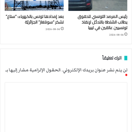
رئيس المرصد التونسي للحقوق
بعد إمدادها تونس بالكهرباء: “ستاغ”
يطالب السّلطة بالتدخّل لإنقاذ
تشكر “سونلغاز” الجزائريّة
تونسيين عالقين في ليبيا
2026-08-04
2026-08-04
اترك تعليقاً
لن يتم نشر عنوان بريدك الإلكتروني.
الحقول الإلزامية مشار إليها بـ
*
ا
ل
ت
ع
ل
ي