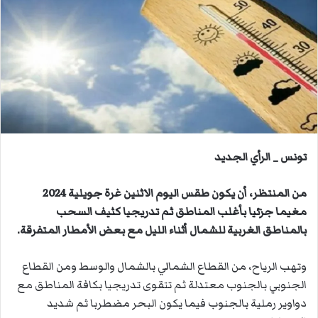
ب
ر
ي
د
ا
إ
ل
ك
ت
تونس _ الرأي الجديد
ر
و
ن
من المنتظر، أن يكون طقس اليوم الاثنين غرة جويلية 2024
ي
مغيما جزئيا بأغلب المناطق ثم تدريجيا كثيف السحب
ا
بالمناطق الغربية للشمال أثناء الليل مع بعض الأمطار المتفرقة.
وتهب الرياح، من القطاع الشمالي بالشمال والوسط ومن القطاع
الجنوبي بالجنوب معتدلة ثم تتقوى تدريجيا بكافة المناطق مع
دواوير رملية بالجنوب فيما يكون البحر مضطربا ثم شديد