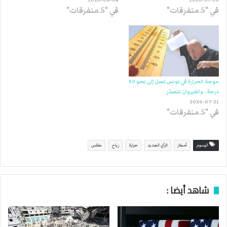
في "5.متفرقات"
في "5.متفرقات"
موجة الحرارة في تونس تصل إلى نحو 50
درجة.. والقيروان تتصدّر
2026-07-21
في "5.متفرقات"
الوسوم
أمطار
الرأي الجديد
حرارة
رياح
طقس
شاهد أيضا :