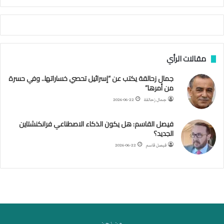
م
أ
ج
ن
ب
مقالات الرأي
ي
ل
جمال زحالقة يكتب عن “إسرائيل تحصي خساراتها.. وفي حسرة
د
من أمرها”
ر
ب
جمال زحالقة
2026-06-22
ي
ك
فيصل القاسم: هل يكون الذكاء الاصطناعي فرانكنشتاين
ر
الجديد؟
ة
فيصل قاسم
2026-06-22
ا
ل
ي
د
.من نحن