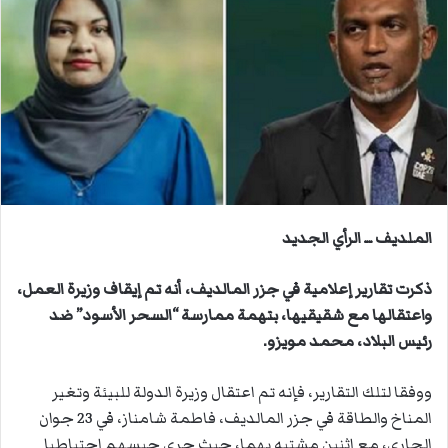
ل
ب
ر
ي
د
ا
إ
ل
ك
ت
الملديف ــ الرأي الجديد
ر
و
ذكرت تقارير إعلامية في
جزر المالديف
، أنه تم إيقاف وزيرة العمل،
ن
واعتقالها مع شقيقيها، بتهمة ممارسة “السحر الأسود” ضد
ي
رئيس البلاد، محمد مويزو.
ا
ووفقا لتلك التقارير، فإنه تم اعتقال وزيرة الدولة للبيئة وتغير
المناخ والطاقة في جزر المالديف، فاطمة شامناز، في 23 جوان
الجاري، مع اثنين مشتبه بهما، حيث جرى حبسهم احتياطيا