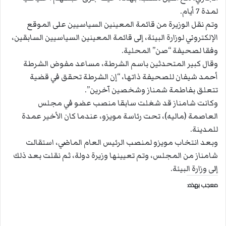
لمدة 7 أيام.
وتم نقل الوزيرة من قائمة المعينين السياسيين على الموقع
الإلكتروني لوزارة البيئة، إلى قائمة المعينين السياسيين السابقين،
وفقا لصحيفة “صن” المحلية.
وقال كبير المتحدثين باسم الشرطة، مساعد مفوض الشرطة
أحمد شيفان للصحيفة ذاتها، “إن الشرطة تحقق في قضية
تتعلق بفاطمة شمناز وشخصين آخرين”.
وكانت شامناز قد شغلت سابقا منصب عضو في مجلس
العاصمة (ماليه)، تحت رئاسة مويزو، عندما كان الأخير عمدة
للمدينة.
وبعد انتخاب مويزو لمنصب الرئيس العام الماضي، استقالت
شامناز من المجلس، وتم تعيينها وزيرة دولة، ثم نقلت بعد ذلك
إلى وزارة البيئة.
معجب بهذه: