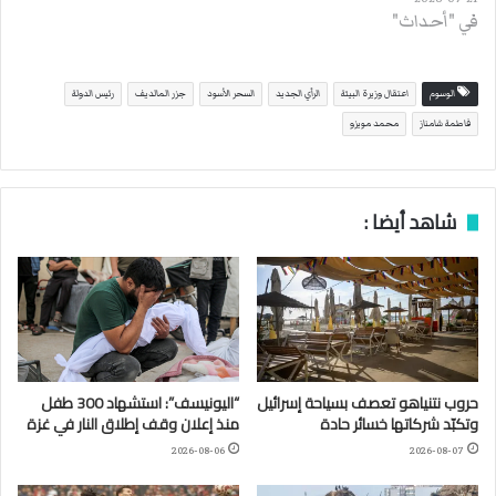
في "أحداث"
الوسوم
اعتقال وزيرة البيئة
الرأي الجديد
السحر الأسود
جزر المالديف
رئيس الدولة
فاطمة شامناز
محمد مويزو
شاهد أيضا :
حروب نتنياهو تعصف بسياحة إسرائيل
“اليونيسف”: استشهاد 300 طفل
وتكبّد شركاتها خسائر حادة
منذ إعلان وقف إطلاق النار في غزة
2026-08-06
2026-08-07