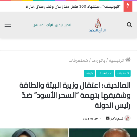
“اليونيسف”: استشهاد 300 طفل منذ إعلان وقف إطلاق النار في غزة
بحث
الق
عن
الرئيسية
/
بانوراما
/
5.متفرقات
5.متفرقات
أهم الأحداث
بانوراما
المالديف: اعتقال وزيرة البيئة والطاقة
وشقيقها بتهمة “السحر الأسود” ضدّ
رئيس الدولة
قسم الأخبار
أ
2024-06-29
ر
س