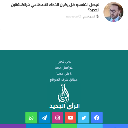
ك
فيصل القاسم: هل يكون الذكاء الاصطناعي فرانكنشتاين
ر
الجديد؟
ة
فيصل قاسم
2026-06-22
ا
ل
ي
د
.من نحن
.تواصل معنا
.اعلن معنا
.ميثاق شرف الموقع
فيسبوك
تويتر
يوتيوب
انستقرام
تيلقرام
واتساب