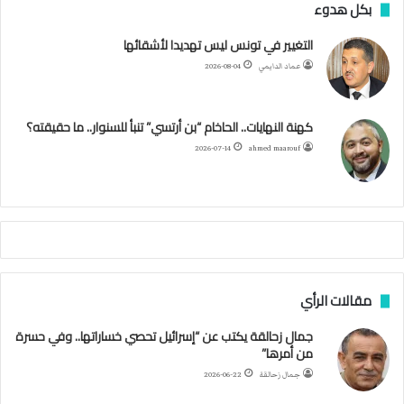
س
ي
ت
س
ل
ت
بكل هدوء
ر
ت
ب
ت
ي
ت
ق
س
التغيير في تونس ليس تهديدا لأشقائها
ع
عماد الدايمي
2026-08-04
ي
و
ر
و
ق
ر
ا
ي
ن
ك
ب
ر
ا
ب
كهنة النهايات.. الحاخام “بن أرتسي” تنبأ للسنوار.. ما حقيقته؟
ت
ح
ا
م
2026-07-14
ahmed maarouf
ك
ي
م
م
أ
ج
ن
ب
مقالات الرأي
ي
ل
جمال زحالقة يكتب عن “إسرائيل تحصي خساراتها.. وفي حسرة
د
من أمرها”
ر
ب
جمال زحالقة
2026-06-22
ي