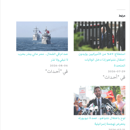
مرتبط
استطلاع: 49% من الأميركيين يؤيدون
صدام في الشمال.. ممر مائي ينذر بحرب
اعتقال نتنياهو إذا دخل الولايات
لا تبقي ولا تذر
المتحدة
2026-08-06
في "أحداث"
2026-07-29
في "أحداث"
لوح باعتقال نتنياهو.. عمدة نيويورك
يتعرض لهجمة إسرائيلية
2026-07-21