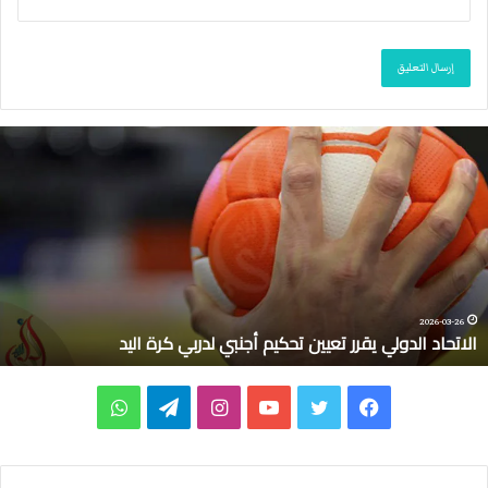
ا
ل
ا
ت
ح
ا
د
ا
ل
2026-03-26
الاتحاد الدولي يقرر تعيين تحكيم أجنبي لدربي كرة اليد
د
و
ل
ف
ت
ي
ا
ت
و
ي
ي
ي
و
و
ن
ي
ا
ق
ر