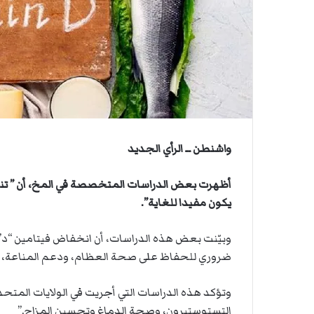
ي
ن
ص
ي
ا
ا
ب
ف
ي
ا
ل
أ
ر
واشنطن ــ الرأي الجديد
ب
ط
ة
أظهرت بعض الدراسات المتخصصة في المخ، أن ” تنا
ا
يكون مفيدا للغاية”.
ل
م
وبيّنت بعض هذه الدراسات، أن انخفاض فيتامين “د”، ي
ت
ضروري للحفاظ على صحة العظام، ودعم المناعة، وتق
ق
ا
ط
وتؤكد هذه الدراسات التي أجريت في الولايات المتحدة
ع
التستوستيرون، وصحة الدماغ وتحسين المزاج.”