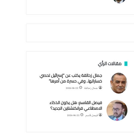
م
ي
ة
ا
ل
س
ف
ن
ف
ي
م
مقالات الرأي
ض
ي
جمال زحالقة يكتب عن “إسرائيل تحصي
ق
خساراتها.. وفي حسرة من أمرها”
ه
جمال زحالقة
2026-06-22
ر
م
فيصل القاسم: هل يكون الذكاء
ز
الاصطناعي فرانكنشتاين الجديد؟
فيصل قاسم
2026-06-22