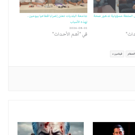
 السلطة مسؤولية تدهور صحة
جامعة البلديات تعلن إضرابا قطاعيا بيومين..
لهذه الأسباب
2026-08-01
داث"
في "أهم الأحداث"
لعظام
فيتامين د