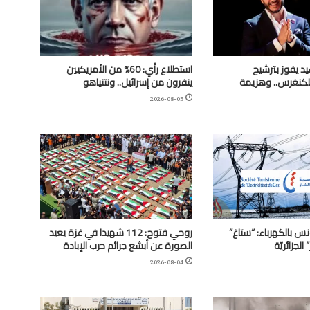
يد يفوز بترشيح
استطلاع رأي: 60% من الأمريكيين
للكنغرس.. وهزيمة
ينفرون من إسرائيل.. ونتنياهو
2026-08-05
نس بالكهرباء: “ستاغ”
روحي فتوح: 112 شهيدا في غزة يعيد
لجزائريّة
الصورة عن أبشع جرائم حرب الإبادة
2026-08-04