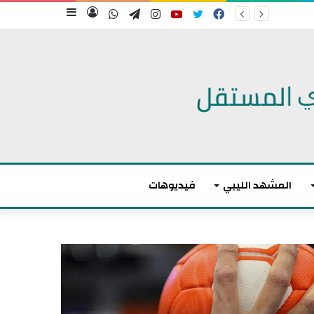
فيسبوك
تويتر
يوتيوب
انستقرام
تيلقرام
واتساب
تسجيل
إضافة
الدخول
عمود
جانبي
المشهد الليبي
فيديوهات
م
ا
ك
ر
و