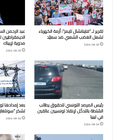
تقرير لـ “فاينانشال تايمز”: أزمة الكهرباء
عبد الرحمن الس
تشعل الغضب الشعبي ضد سعيّد
الديمقراطيين 
مدوية لإيباك
2026-08-05
2026-08-05
رئيس المرصد التونسي للحقوق يطالب
بعد إمدادها تو
السّلطة بالتدخّل لإنقاذ تونسيين عالقين
تشكر “سونلغاز” ا
في ليبيا
2026-08-04
2026-08-04