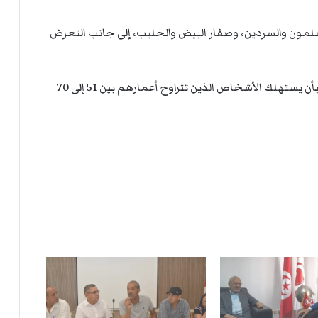
ت
ل
ا
سلمون والسردين، وصفار البيض والحليب، إلى جانب التعرض
ل
وأوصت المعاهد الأميركية للصحة ــ بناء على ذلك ــ بأن يستهلك الأشخاص الذين تتراوح أعمارهم بين 51 إلى 70