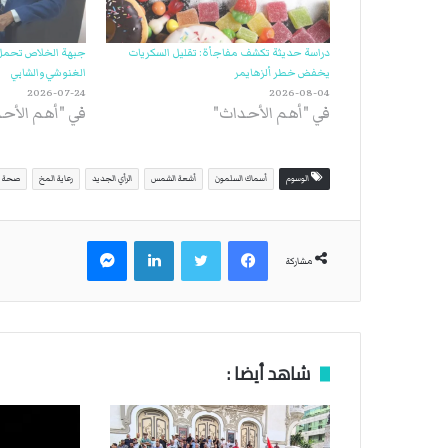
دراسة حديثة تكشف مفاجأة: تقليل السكريات
جبهة الخلاص تحمل
يخفض خطر ألزهايمر
الغنوشي والشابي
2026-07-24
2026-08-04
في "أهم الأحداث"
في "أهم الأح
الوسوم
أسماك السلمون
أشعة الشمس
الرأي الجديد
رعاية المخ
صحة ا
فيسبوك
تويتر
لينكدإن
ماسنجر
مشاركة
شاهد أيضا :