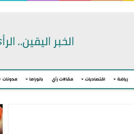
 الديمقراطيين للكنغرس.. وهزيمة مدوية لإيباك
رياضة
اقتصاديات
مقالات رأي
بانوراما
مدونات
أ
ا
ك
ل
ث
ا
ر
ت
م
ح