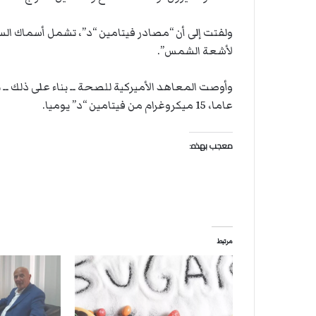
ة
ل
ر
ولفتت إلى أن “مصادر فيتامين “د”، تشمل أسماك ال
ك
لأشعة الشمس”.
ب
ت
ه
عاما، 15 ميكروغرام من فيتامين “د” يوميا.
معجب بهذه:
مرتبط