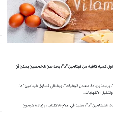
أ
م
ق
أ
ص
ج
ى
ن
.
ب
.
ي
و
ل
ش
د
ه
ر
د
ب
ا
ي
ء
ك
ب
ر
ول كمية كافية من فيتامين “د”، بعد سن الخمسين يمكن أن
ر
ة
ص
ا
ا
ل
رتبط بزيادة معدل الوفيات”. وبالتالي فتناول فيتامين “د”،
ص
ي
ليل الالتهابات..
ا
د
ل
ا
، الفيتامين “د”، مفيد في علاج الاكتئاب، وزيادة هرمون
ح