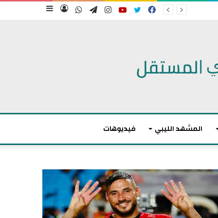
فيسبوك
تويتر
يوتيوب
انستقرام
تيلقرام
واتساب
تسجيل
إضافة
الدخول
عمود
جانبي
المشهد الليبي
فيديوهات
أ
ك
ث
ر
م