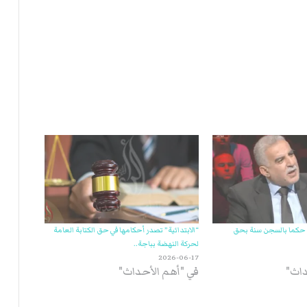
ي
ة
ا
ل
ر
ك
ب
ت
ه
 حكما بالسجن سنة بحق
“الابتدائية” تصدر أحكامها في حق الكتابة العامة
لحركة النهضة بباجة..
2026-06-17
داث"
في "أهم الأحداث"