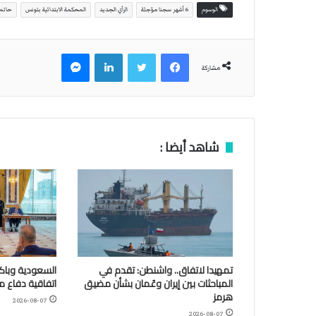
الوسوم
6 أشهر سجنا مؤجلة
الرأي الجديد
المحكمة الابتدائية بتونس
حاتم
فيسبوك
تويتر
لينكدإن
ماسنجر
مشاركة
شاهد أيضا :
تمهيدا لاتفاق.. واشنطن: تقدم في
السعودية وباكس
المباحثات بين إيران وعُمان بشأن مضيق
اتفاقية دفاع 
هرمز
2026-08-07
2026-08-07