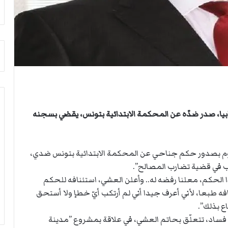
ث
ي
غ
ص
ي
ا
ا
ب
ب
ف
ر
ي
ئ
ا
ي
ل
س
أ
ا
ر
ل
ب
يابيا، صدر ضدّه عن المحكمة الابتدائية بتونس، يقضي بسجنه
أ
ط
ر
ة
ك
ا
وم بصدور حكم جناحي عن المحكمة الابتدائية بتونس ضدي،
ا
ل
ن
م
 في قضية تضارب المصالح”.
ف
ت
ا الحكم، معلنا رفضه له.. وأعلن العشي، استئنافه للحكم
ي
ق
افه طبعا، لأني أعرف جيدا أني لم أرتكب أيّ خطإ ولا أستحق
ل
ا
ع بذلك”.
ي
ط
ب
ع
ساد، تتعلّق بحاتم العشي، في علاقة بمشروع ”مدينة