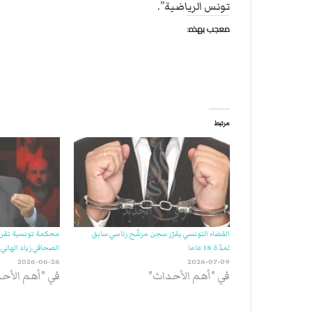
تونس الرياضية”.
معجب بهذه:
مرتبط
القضاء التونسي يقرّر سجن مرشّح رئاسي سابق
محكمة تونسية تقر
لمدّة 18 عاما
الصحافي زياد الهاني
2026-06-26
2026-07-09
في "أهم الأحداث"
في "أهم الأح