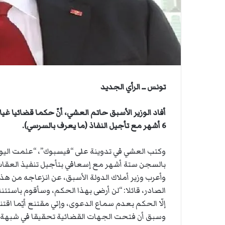
ي
ي
ة
ا
ا
ل
س
ف
ن
ف
تونس ــ الرأي الجديد
ي
م
ض
أفاد الوزير الأسبق حاتم العشي، أنّ حكما قضائيا غ
ي
6 أشهر مع تأجيل النفاذ (ما يعرف بالسرسي).
ق
ه
وكتب العشي في تدوينة على “فيسبوك”، “علمت الي
ر
م
بالسجن ستة أشهر مع إسعافي بتأجيل تنفيذ العقاب
ز
وأعرب وزير أملاك الدولة الأسبق، عن انزعاجه من هذ
الصادر، قائلا: “لن أرضى بهذا الحكم، وسأقوم باستئن
إلّا الحكم بعدم سماع الدعوى، وإني مقتنع أيّما اقتنا
وسبق أن فتحت الجهات القضائية تحقيقا في شبهة ف