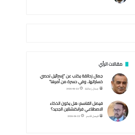
م
أ
ق
ص
ى
.
.
و
ش
ه
د
مقالات الرأي
ا
ء
جمال زحالقة يكتب عن “إسرائيل تحصي
ب
خساراتها.. وفي حسرة من أمرها”
ر
جمال زحالقة
2026-06-22
ص
ا
فيصل القاسم: هل يكون الذكاء
ص
الاصطناعي فرانكنشتاين الجديد؟
ا
ل
فيصل قاسم
2026-06-22
ا
ح