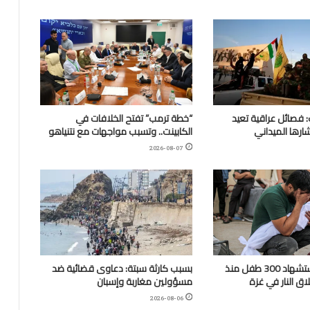
 فصائل عراقية تعيد
“خطة ترمب” تفتح الخلافات في
ارها الميداني
الكابينت.. وتسبب مواجهات مع نتنياهو
2026-08-07
“اليونيسف”: استشهاد 300 طفل منذ
بسبب كارثة سبتة: دعاوى قضائية ضد
ق النار في غزة
مسؤولين مغاربة وإسبان
2026-08-06