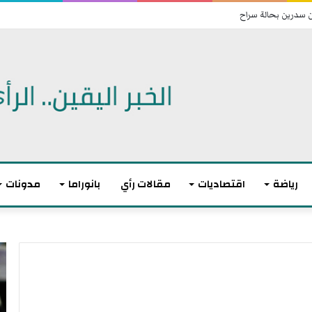
ن سدرين بحالة سراح
رياضة
اقتصاديات
مقالات رأي
بانوراما
مدونات
ت
ا
و
ن
ا
ت
ز
ه
ن
ى