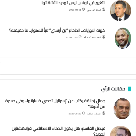
ب
ت
ي
ت
ق
س
التغيير في تونس ليس تهديدا لأشقائها
ف
عماد الدايمي
2026-08-04
ا
و
ر
و
ق
ر
ا
ئ
ه
ك
ب
ر
ا
ب
كهنة النهايات.. الحاخام “بن أرتسي” تنبأ للسنوار.. ما حقيقته؟
ا
ح
ا
م
2026-07-14
ahmed maarouf
م
ا
م
ي
ة
ا
ل
س
مقالات الرأي
ف
ن
جمال زحالقة يكتب عن “إسرائيل تحصي خساراتها.. وفي حسرة
ف
من أمرها”
ي
م
جمال زحالقة
2026-06-22
ض
ي
فيصل القاسم: هل يكون الذكاء الاصطناعي فرانكنشتاين
ق
الجديد؟