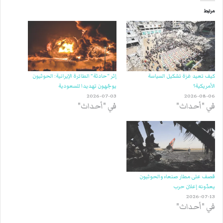
مرتبط
كيف تعيد غزة تشكيل السياسة
إثر “حادثة” الطائرة الإيرانية: الحوثيون
الأمريكية؟
يوجّهون تهديدا للسعودية
2026-07-03
2026-08-06
في "أحداث"
في "أحداث"
قصف على مطار صنعاء والحوثيون
يعدّونه إعلان حرب
2026-07-13
في "أحداث"