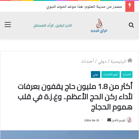
مصدر من مدينة العلوم: هذا موعد المولد النبوي
بحث
الق
عن
الرئيسية
/
دولي
/
أحداث
أحداث
أهم الأحداث
دولي
أكثر من 1.8 مليون حاج يقفون بعرفات
لأداء ركن الحج الأعظم.. وغ.ز.ة في قلب
هموم الحجاج
قسم الأخبار
أ
2024-06-15
ر
س