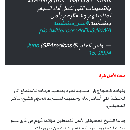
والتعليمات التي تكفل أداء الحجاج
لمناسكهم وشعائرهم بأمن
وطمأنينة.
#يسر_وطمأنينة
pic.twitter.com/loDu3dlsWA
— واس العام (@SPAregions)
June
15, 2024
دعاء لأهل غزة
وتوافد الحجاج إلى مسجد نمرة بصعيد عرفات للاستماع إلى
الخطبة التي ألقاها إمام وخطيب المسجد الحرام الشيخ ماهر
المعيقلي.
ودعا الشيخ المعيقلي لأهل فلسطين مؤكدا أنهم في أذى عدو
سفك الدماء ومنع ما يحتاجون إليه من ضروريات.