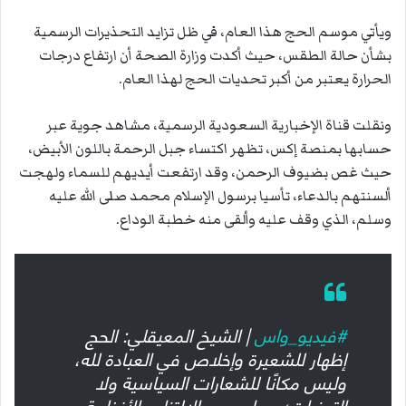
ويأتي موسم الحج هذا العام، في ظل تزايد التحذيرات الرسمية
بشأن حالة الطقس، حيث أكدت وزارة الصحة أن ارتفاع درجات
الحرارة يعتبر من أكبر تحديات الحج لهذا العام.
ونقلت قناة الإخبارية السعودية الرسمية، مشاهد جوية عبر
حسابها بمنصة إكس، تظهر اكتساء جبل الرحمة باللون الأبيض،
حيث غص بضيوف الرحمن، وقد ارتفعت أيديهم للسماء ولهجت
ألسنتهم بالدعاء، تأسيا برسول الإسلام محمد صلى الله عليه
وسلم، الذي وقف عليه وألقى منه خطبة الوداع.
#فيديو_واس
| الشيخ المعيقلي: الحج
إظهار للشعيرة وإخلاص في العبادة لله،
وليس مكانًا للشعارات السياسية ولا
التحزبات؛ مما يوجب الالتزام بالأنظمة