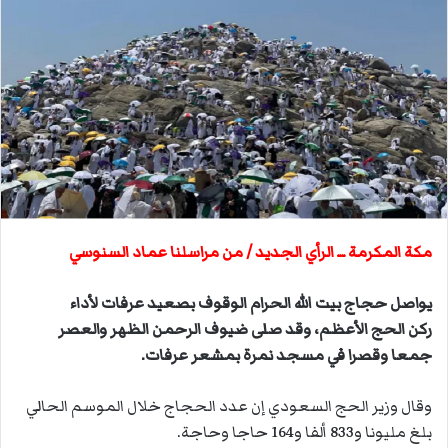
ل
ب
ر
ي
د
ا
إ
ل
ك
ت
مكة المكرمة ــ الرأي الجديد / من مراسلنا عماد السنوسي
ر
و
يواصل حجاج بيت الله الحرام الوقوف بصعيد عرفات لأداء
ن
ي
ركن الحج الأعظم، وقد صلى ضيوف الرحمن الظهر والعصر
ا
جمعا وقصرا في مسجد نمرة بمشعر عرفات.
وقال وزير الحج السعودي إن عدد الحجاج خلال الموسم الحالي
بلغ مليونا و833 ألفا و164 حاجا وحاجة.