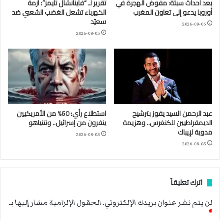
بعد أحداث سبتة: مفوض الهجرة في
تقرير لـ “فاينانشال تايمز”: أزمة
أوروبا يدعو إلى تعاون المغرب
الكهرباء تشعل الغضب الشعبي ضد
سعيّد
2026-08-06
2026-08-05
عبد الرحمن السيد يفوز بترشيح
استطلاع رأي: 60% من الأمريكيين
الديمقراطيين للكنغرس.. وهزيمة
ينفرون من إسرائيل.. ونتنياهو
مدوية لإيباك
2026-08-05
2026-08-05
اترك تعليقاً
لن يتم نشر عنوان بريدك الإلكتروني.
الحقول الإلزامية مشار إليها بـ
*