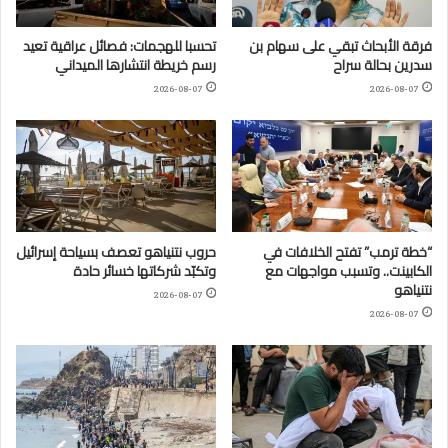
فرقة الأبحاث تبقي على سهام بن
تحسبا للهجمات: فصائل عراقية تعيد
سدرين بحالة سراح
رسم خريطة انتشارها الميداني
2026-08-07
2026-08-07
“خطة ترمب” تفتح الخلافات في
حروب نتنياهو تعصف بسياحة إسرائيل
الكابينت.. وتسبب مواجهات مع
وتكبّد شركاتها خسائر حادة
نتنياهو
2026-08-07
2026-08-07