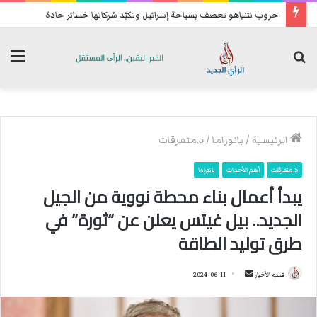
حروب نتنياهو تعصف بسياحة إسرائيل وتكبّد شركاتها خسائر حادة
بحث
الق
عن
الرئيسية
/
بانوراما
/
5.متفرقات
5.متفرقات
أهم الأحداث
بانوراما
يبدأ أعمال بناء محطة نووية من الجيل
الجديد.. بيل غيتس يعلن عن “ثورة” في
طرق توليد الطاقة
قسم الأخبار
أ
2024-06-11
ر
س