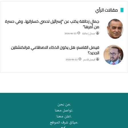
ف
مقالات الرأي
ي
ا
جمال زحالقة يكتب عن “إسرائيل تحصي خساراتها.. وفي حسرة
ل
من أمرها”
أ
ر
جمال زحالقة
2026-06-22
ب
ط
فيصل القاسم: هل يكون الذكاء الاصطناعي فرانكنشتاين
ة
الجديد؟
ا
فيصل قاسم
2026-06-22
ل
م
ت
ق
ا
ط
ع
.من نحن
ة
.تواصل معنا
ل
.اعلن معنا
ر
.ميثاق شرف الموقع
ك