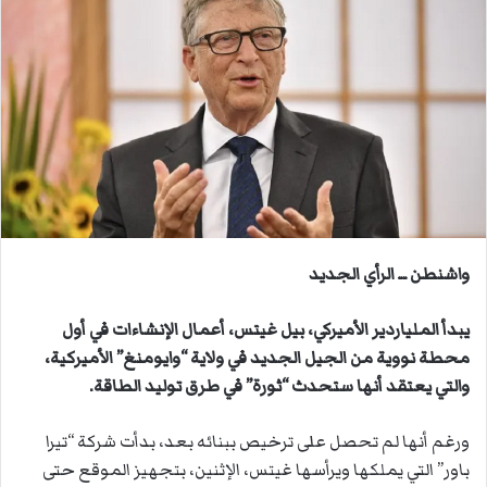
ل
ب
ر
ي
د
ا
إ
ل
ك
ت
واشنطن ــ الرأي الجديد
ر
و
يبدأ الملياردير الأميركي، بيل غيتس، أعمال الإنشاءات في أول
ن
ي
محطة نووية من الجيل الجديد في ولاية “وايومنغ” الأميركية،
ا
والتي يعتقد أنها ستحدث “ثورة” في طرق توليد الطاقة.
‌ورغم أنها لم تحصل على ترخيص ببنائه بعد، بدأت شركة “تيرا
باور” التي يملكها ويرأسها غيتس، الإثنين، بتجهيز الموقع حتى