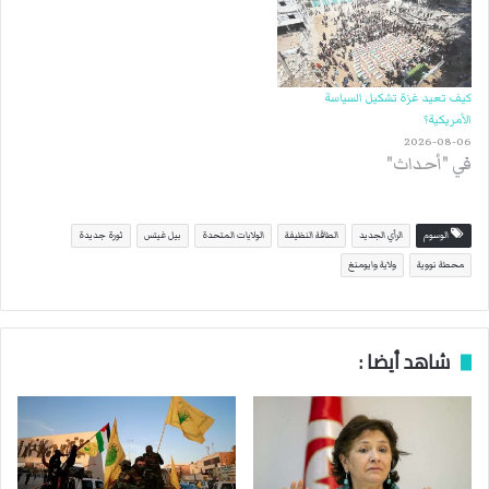
كيف تعيد غزة تشكيل السياسة
الأمريكية؟
2026-08-06
في "أحداث"
الوسوم
الرأي الجديد
الطاقة النظيفة
الولايات المتحدة
بيل غيتس
ثورة جديدة
محطة نووية
ولاية وايومنغ
شاهد أيضا :