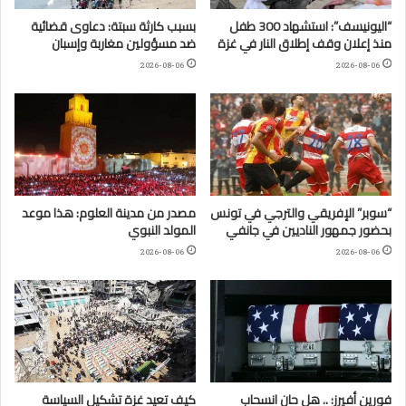
“اليونيسف”: استشهاد 300 طفل
بسبب كارثة سبتة: دعاوى قضائية
منذ إعلان وقف إطلاق النار في غزة
ضد مسؤولين مغاربة وإسبان
2026-08-06
2026-08-06
“سوبر” الإفريقي والترجي في تونس
مصدر من مدينة العلوم: هذا موعد
بحضور جمهور الناديين في جانفي
المولد النبوي
2026-08-06
2026-08-06
فورين أفيرز: .. هل حان انسحاب
كيف تعيد غزة تشكيل السياسة