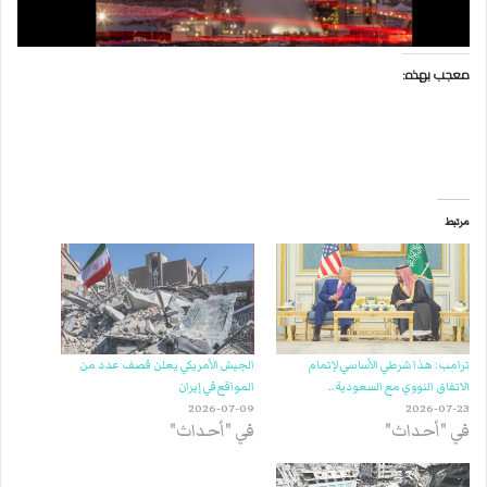
معجب بهذه:
مرتبط
ترامب: هذا شرطي الأساسي لإتمام
الجيش الأمريكي يعلن قصف عدد من
الاتفاق النووي مع السعودية..
المواقع في إيران
2026-07-09
2026-07-23
في "أحداث"
في "أحداث"