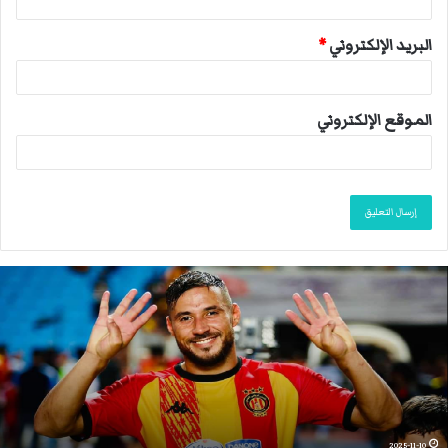
البريد الإلكتروني
*
الموقع الإلكتروني
ا
ن
ت
ه
ى
م
و
س
م
2025-11-10