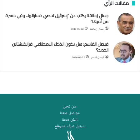
مقالات الرأي
ف
ن
جمال زحالقة يكتب عن “إسرائيل تحصي خساراتها.. وفي حسرة
ف
من أمرها”
ي
م
جمال زحالقة
2026-06-22
ض
ي
فيصل القاسم: هل يكون الذكاء الاصطناعي فرانكنشتاين
ق
الجديد؟
ه
فيصل قاسم
2026-06-22
ر
م
ز
.من نحن
.تواصل معنا
.اعلن معنا
.ميثاق شرف الموقع