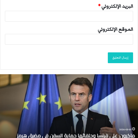
البريد الإلكتروني
*
الموقع الإلكتروني
م
ا
ك
ر
و
ن
:
ع
ل
2026-03-10
ماكرون: على فرنسا وحلفائها حماية السفن في مضيق هرمز
ى