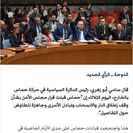
ل
ب
ر
ي
د
ا
إ
ل
ك
ت
الدوحة ــ الرأي الجديد
ر
و
قال سامي أبو زهري، رئيس الدائرة السياسية في حركة حماس
ن
بالخارج، اليوم الثلاثاء إن “حماس قبلت قرار مجلس الأمن بشأن
ي
ا
وقف إطلاق النار والانسحاب وتبادل الأسرى وجاهزة للتفاوض
حول التفاصيل”.
هذا واجتمعت قيادات حماس على مدى الأيام الماضية في