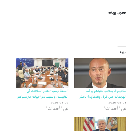
معجب بهذه:
مرتبط
ملادينوف يطالب نتنياهو بوقف
“خطة ترمب” تفتح الخلافات في
الهجمات على غزة.. والمقاومة تحذر
الكابينت.. وتسبب مواجهات مع نتنياهو
2026-08-07
2026-08-03
في "أحداث"
في "أحداث"