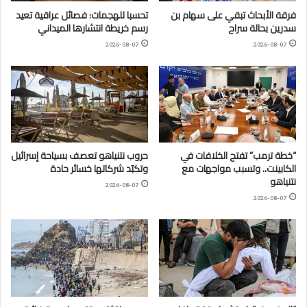
فرقة الأبحاث تبقي على سهام بن
تحسبا للهجمات: فصائل عراقية تعيد
سدرين بحالة سراح
رسم خريطة انتشارها الميداني
2026-08-07
2026-08-07
“خطة ترمب” تفتح الخلافات في
حروب نتنياهو تعصف بسياحة إسرائيل
الكابينت.. وتسبب مواجهات مع
وتكبّد شركاتها خسائر حادة
نتنياهو
2026-08-07
2026-08-07