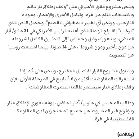
وينص مشروع القرار الأميركي على “وقف إطلاق نار دائم
والانسحاب التام من غزة، وتبادل الأسرى والإعمار، وعودة
النازحين، ورفض أي تغيير ديمغرافي للقطاع”. وحصل النص الذي
“يرحّب” باقتراح الهدنة الذي أعلنه الرئيس الأمريكي في 31 مايو/ أيار
الماضي، ويدعو إسرائيل وحماس “إلى التطبيق الكامل لشروطه
من دون تأخير ودون شروط”، على 14 صوتا، بينما امتنعت روسيا
عن التصويت.
ويتناول مشروع القرار تفاصيل المقترح، وينص على أنه “إذا
استغرقت المفاوضات أكثر من 6 أسابيع في المرحلة الأولى، فإن
وقف إطلاق النار سيستمر طالما استمرت المفاوضات”.
وطالب المجلس في مارس/ آذار الماضي، بوقف فوري لإطلاق النار،
والإفراج غير المشروط عن جميع المحتجزين لدى المقاومة
الفلسطينية في غزة.
(وكالات)