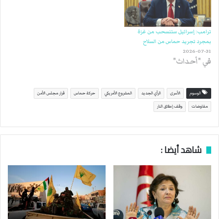
ترامب: إسرائيل ستنسحب من غزة
بمجرد تجريد حماس من السلاح
2026-07-31
في "أحداث"
الوسوم
الأسرى
الرأي الجديد
المشروع الأمريكي
حركة حماس
قرار مجلس الأمن
مفاوضات
وقف إطلاق النار
شاهد أيضا :