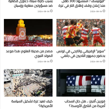
“اليونيسف”: استشهاد 300 طفل
بسبب كارثة سبتة: دعاوى قضائية
منذ إعلان وقف إطلاق النار في غزة
ضد مسؤولين مغاربة وإسبان
2026-08-06
2026-08-06
“سوبر” الإفريقي والترجي في تونس
مصدر من مدينة العلوم: هذا موعد
بحضور جمهور الناديين في جانفي
المولد النبوي
2026-08-06
2026-08-06
فورين أفيرز: .. هل حان انسحاب
كيف تعيد غزة تشكيل السياسة
أمريكا من الشرق الأوسط ؟
الأمريكية؟