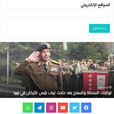
الموقع الإلكتروني
ت
و
ا
ز
ن
ا
ت
ا
ل
2025-12-29
توازنات السلطة والسلاح بعد حادث غياب رئيس الأركان في ليبيا
س
ل
ط
ف
ت
ي
ا
ت
و
ة