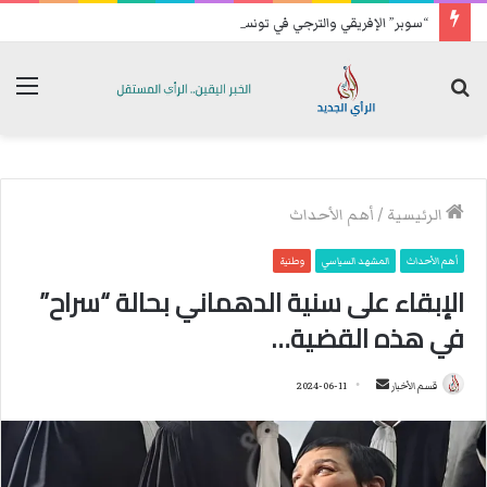
“سوبر” الإفريقي والترجي في تونس بحضور جمهور الناديين في جانفي
بحث
الق
عن
الرئيسية
/
أهم الأحداث
أهم الأحداث
المشهد السياسي
وطنية
الإبقاء على سنية الدهماني بحالة “سراح”
في هذه القضية…
قسم الأخبار
أ
2024-06-11
ر
س
ل