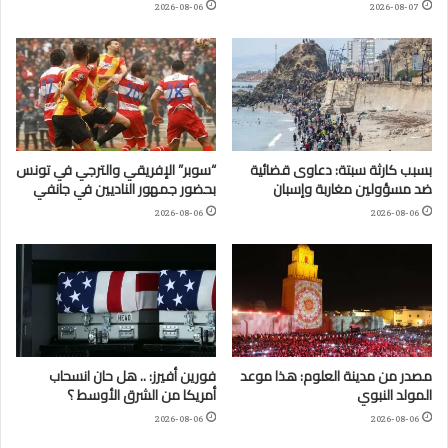
2026-08-06
2026-08-07
بسبب كارثة سبتة: دعاوى قضائية
“سوبر” الإفريقي والترجي في تونس
ضد مسؤولين مغاربة وإسبان
بحضور جمهور الناديين في جانفي
2026-08-06
2026-08-06
مصدر من مدينة العلوم: هذا موعد
فورين أفيرز: .. هل حان انسحاب
المولد النبوي
أمريكا من الشرق الأوسط ؟
2026-08-06
2026-08-06