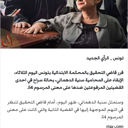
ب
ر
ي
د
ا
إ
ل
ك
ت
تونس _ الرأي الجديد
ر
و
قرر قاضي التحقيق بالمحكمة الابتدائية بتونس اليوم الثلاثاء،
ن
الإبقاء على المحامية سنية الدهماني، بحالة سراح في احدى
ي
القضيتين المرفوعتين ضدها على معنى المرسوم 54.
ا
وستمثل سنية الدهماني، ظهر اليوم، أمام قاضي التحقيق للنظر
في التهم الموجهة إليها في القضية الثانية والتي كانت على معنى
المرسوم 54.
معجب بهذه: