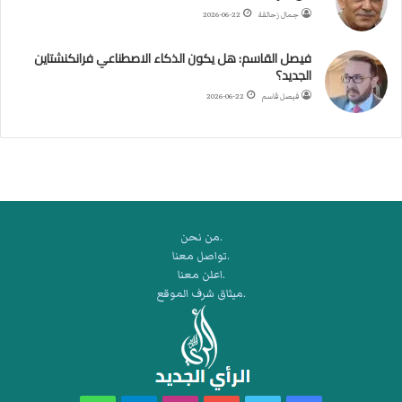
ا
جمال زحالقة
2026-06-22
ل
أ
فيصل القاسم: هل يكون الذكاء الاصطناعي فرانكنشتاين
ر
الجديد؟
ك
فيصل قاسم
2026-06-22
ا
ن
ف
ي
ل
ي
ب
.من نحن
ي
.تواصل معنا
ا
.اعلن معنا
.ميثاق شرف الموقع