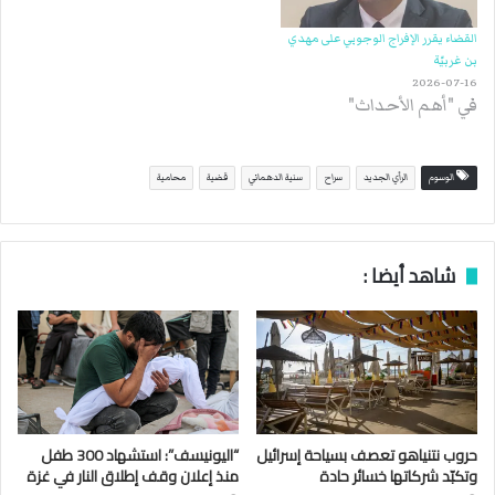
القضاء يقرر الإفراج الوجوبي على مهدي
بن غربيّة
2026-07-16
في "أهم الأحداث"
الوسوم
الرأي الجديد
سراح
سنية الدهماني
قضية
محامية
شاهد أيضا :
حروب نتنياهو تعصف بسياحة إسرائيل
“اليونيسف”: استشهاد 300 طفل
وتكبّد شركاتها خسائر حادة
منذ إعلان وقف إطلاق النار في غزة