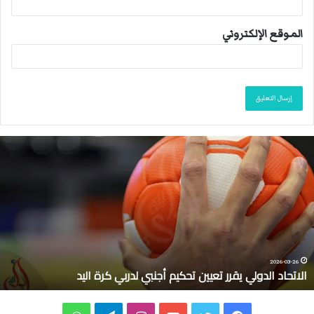
الموقع الإلكتروني
م
ا
ك
ر
و
ن
:
ع
ل
-03-10
2026-
د الدولي يقرر تعيين تحكيم أجنبي لدربي كرة اليد
ماكرو
ى
ف
ر