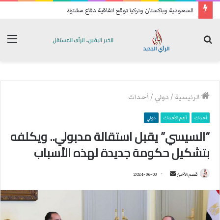
السعودية وباكستان وتركيا توقع اتفاقية دفاع مشترك
بحث
الق
عن
الرئيسية
/
دولي
/
أحداث
أحداث
أهم الأحداث
دولي
“السيسي” يقبل استقالة مدبولي.. ويكلفه
بتشكيل حكومة جديدة لهذه الأسباب
قسم الأخبار
أ
2024-06-03
ر
س
ل