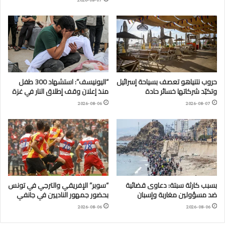
2026-08-07
حروب نتنياهو تعصف بسياحة إسرائيل
“اليونيسف”: استشهاد 300 طفل
وتكبّد شركاتها خسائر حادة
منذ إعلان وقف إطلاق النار في غزة
2026-08-06
2026-08-07
بسبب كارثة سبتة: دعاوى قضائية
“سوبر” الإفريقي والترجي في تونس
ضد مسؤولين مغاربة وإسبان
بحضور جمهور الناديين في جانفي
2026-08-06
2026-08-06