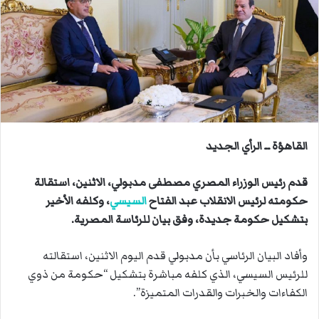
ب
ر
ي
د
ا
إ
ل
ك
ت
القاهؤة ــ الرأي الجديد
ر
و
قدم رئيس الوزراء المصري مصطفى مدبولي، الاثنين، استقالة
ن
حكومته لرئيس الانقلاب عبد الفتاح
السيسي
، وكلفه الأخير
ي
بتشكيل حكومة جديدة، وفق بيان للرئاسة المصرية.
ا
وأفاد البيان الرئاسي بأن مدبولي قدم اليوم الاثنين، استقالته
للرئيس السيسي، الذي كلفه مباشرة بتشكيل “حكومة من ذوي
الكفاءات والخبرات والقدرات المتميزة”.