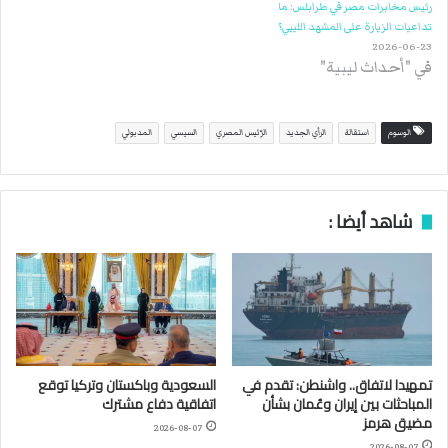
رئيس مخابرات مصر في طرابلس: ما
تداعيات الزيارة على المشهد الليبي؟
2026-06-23
في "أحداث ليبية"
الوسوم
استقالة
الرأي الجديد
الرّئيس المصري
السيسي
المدبولي
شاهد أيضا :
تمهيدا لاتفاق.. واشنطن: تقدم في
السعودية وباكستان وتركيا توقع
المباحثات بين إيران وعُمان بشأن
اتفاقية دفاع مشترك
مضيق هرمز
2026-08-07
2026-08-07