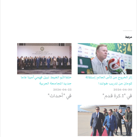
مرتبط
إثر الخروج من كأس العالم: إستقالة
خلفا لأبو الغيط: نبيل فهمي أمينا عاما
كومان من تدريب هولندا
جديدا للجامعة العربية
2026-06-22
2026-06-30
في "1.كرة قدم"
في "أحداث"