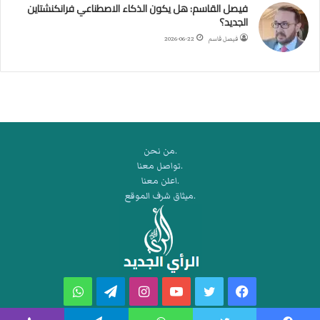
ي
فيصل القاسم: هل يكون الذكاء الاصطناعي فرانكنشتاين
ق
الجديد؟
ه
فيصل قاسم
2026-06-22
ر
م
ز
.من نحن
.تواصل معنا
.اعلن معنا
.ميثاق شرف الموقع
فيسبوك
تويتر
يوتيوب
انستقرام
تيلقرام
واتساب