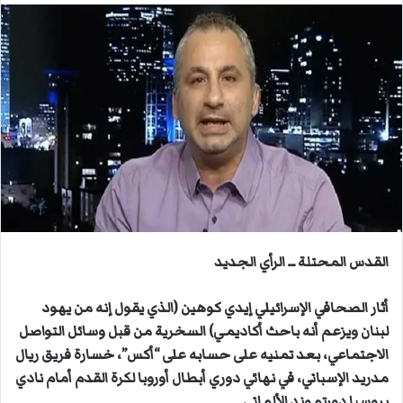
س
ل
ب
ر
ي
د
ا
إ
ل
ك
ت
ر
القدس المحتلة ــ الرأي الجديد
و
ن
أثار الصحافي الإسرائيلي إيدي كوهين (الذي يقول إنه من يهود
ي
لبنان ويزعم أنه باحث أكاديمي) السخرية من قبل وسائل التواصل
ا
الاجتماعي، بعد تمنيه على حسابه على “أكس”، خسارة فريق ريال
مدريد الإسباني، في نهائي دوري أبطال أوروبا لكرة القدم أمام نادي
بروسيا دورتموند الألماني..