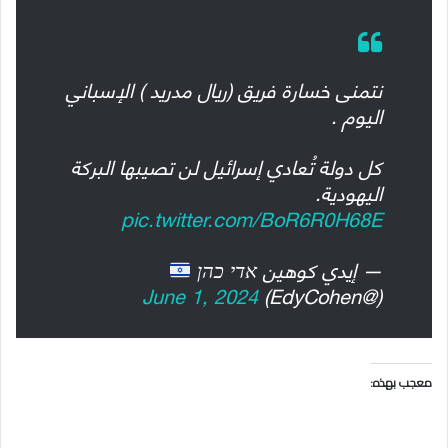
نتمنى خسارة فريق (ريال مدريد ) الإسباني
اليوم .
كل دولة تُعادي إسرائيل لن تصيبها البركة
اليهودية.
pic.twitter.com/BoR6R0H68E
— إيدي كوهين אדי כהן
June 1, 2024
(@EdyCohen)
معجب بهذه: