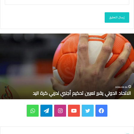
م
ا
ك
ر
و
ن
:
ع
ل
2026-03-10
ماكرون: على فرنسا وحلفائها حماية السفن في مضيق هرمز
ى
ف
ر
ف
ت
ي
ا
ت
و
ن
س
ي
و
و
ن
ي
ا
ا
و