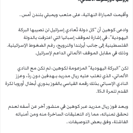
وأقيمت المباراة النهائية، على ملعب ويمبلي بلندن أمس..
وادعى كوهين أن “كل دولة تُعادي إسرائيل لن تصيبها البركة
اليهودية”، في إشارة لموقف إسبانيا التي اعترفت بالدولة
الفلسطينية إلى جانب أيرلندا والنرويج، رغم الضغوط الإسرائيلية.
وذلك في مقابل الموقف الألماني الداعم لإسرائيل.
لكن “البركة اليهودية” المزعومة لكوهين، لم تكن مع النادي
الألماني، الذي تغلب عليه ريال مدريد بـهدفين دون ردّ، وعزز
النادي الإسباني بذلك رقمه القياسي بالفوز بدوري أبطال أوروبا لكرة
القدم للمرة الـ15.
وبعد فوز ريال مدريد عبر كوهين في منشور آخر عن أسفه لعدم
تحقق تمنياته، مما زاد التعليقات الساخرة منه ومن أمنياته
الفاشلة، وفق بعض التوصيفات..