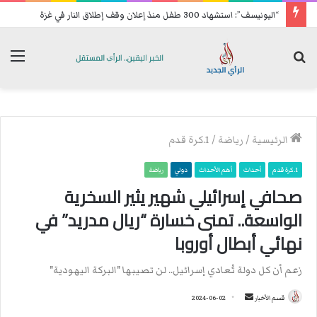
“اليونيسف”: استشهاد 300 طفل منذ إعلان وقف إطلاق النار في غزة
بحث
الق
عن
الرئيسية
/
رياضة
/
1.كرة قدم
1.كرة قدم
أحداث
أهم الأحداث
دولي
رياضة
صحافي إسرائيلي شهير يثير السخرية
الواسعة.. تمنى خسارة “ريال مدريد” في
نهائي أبطال أوروبا
زعم أن كل دولة تُعادي إسرائيل.. لن تصيبها "البركة اليهودية"
قسم الأخبار
أ
2024-06-02
ر