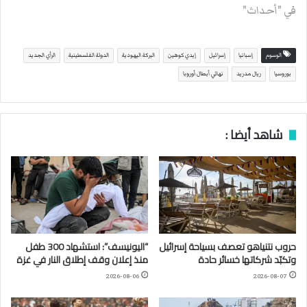
في "أحداث"
الوسوم
إسبانيا
إسرائيل
إيدي كوهين
البركة اليهودية
الدولة الفلسطينية
الرأي الجديد
بوروسيا
ريال مدريد
نهائي أبطال أوروبا
شاهد أيضا :
حروب نتنياهو تعصف بسياحة إسرائيل
“اليونيسف”: استشهاد 300 طفل
وتكبّد شركاتها خسائر حادة
منذ إعلان وقف إطلاق النار في غزة
2026-08-06
2026-08-07