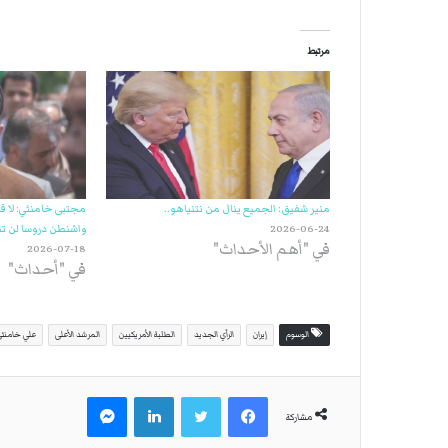
مرتبط
منير شفيق: الجميع ينال من نتنياهو..
مجتبى خامنئي: لا ق
2026-06-24
واشنطن دروسا لن تن
في "أهم الأحداث"
2026-07-18
في "أحداث"
الوسوم
إيران
الرأي الجديد
الطلبة الأمريكيين
المرشد الأعلى
علي خامنئ
فيسبوك
تويتر
لينكدإن
ماسنجر
مشاركة