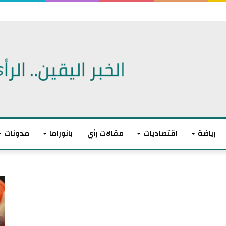
 اتفاقية دفاع مشترك
رياضة
اقتصاديات
مقالات رأي
بانوراما
مدونات
ا
ل
ا
ت
ح