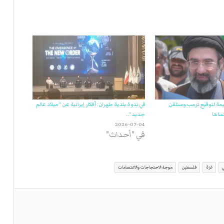
يمة لتوقيع ترمب وسنلقن
في ندوة بلدية طهران: أفكار إيرانية عن “ميلاد عالم
ساها
جديد”..
2026-07-04
في "أحداث"
ي
غزة
فلسطين
موجة الاحتجاجات والاعتصامات