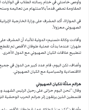
وأوصى خامنئي في ختام رسالته الطلاب في الولايات المت
المقاومة تمضي قدماً بالاستلهام من تعاليمه وستحقق
في الموازاة، أكد المشرف على وزارة الخارجية الإيران
الصهيوني معزولاً.
وأفادت وكالة «تسنيم» الدولية للأنباء أن المشرف عل
طهران: عندما بدأت عملية طوفان الأقصى لم تقطع أي
لتطبيع علاقات الكيان الصهيوني مع الدول الأخرى.
وأضاف، لكن اليوم، قام عدد كبير من الدول في جميع أن
الاقتصادية والسياسية مع الكيان الصهيوني.
هزائم مذلّة للكيان الصهيوني
وقال: “نحن اليوم حزانى على رحيل الرئيس الشهيد وو
فلسطين الذين يرتقون إثر جرائم الحرب الوحشية التي
وأضاف: “لكن منذ انطلاق عملية طوفان الأقصى، لم ي