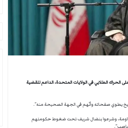
م
أ
ج
ن
ب
ي
ل
د
ر
ب
ي
ك
ر
ة
لى الحراك الطلابي في الولايات المتحدة، الداعم للقضية
ا
ل
ي
اريخ يطوي صفحاته وأنّهم في الجهة الصحيحة منه”.
د
 المقاومة، وشرعوا بنضال شريف تحت ضغوط حكومتهم
غاصب”.