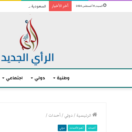
آخر الأخبار
السعودية وباكستان وتركيا توقع
السبت, 8 أغسطس 2026
وطنية
دولي
اجتماعي
ا
أ
ن
ك
الرئيسية
/
دولي
/
أحداث
/
ت
ث
ه
ر
أحداث
أهم الأحداث
دولي
ى
م