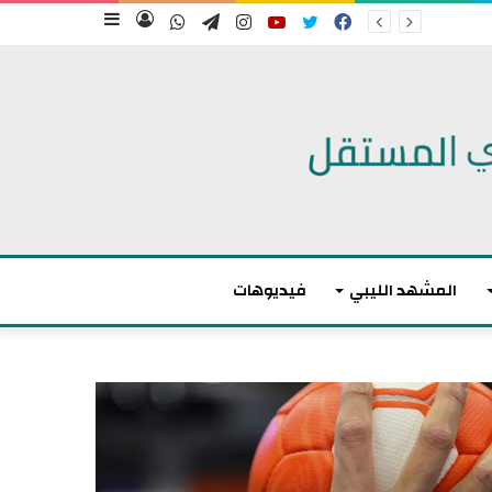
فيسبوك
تويتر
يوتيوب
انستقرام
تيلقرام
واتساب
تسجيل
إضافة
الدخول
عمود
جانبي
المشهد الليبي
فيديوهات
م
ا
ك
ر
و