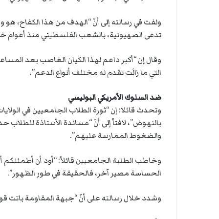
ة
ت
ل
ل
ولفت في رسالته إلى أنّ “الهدف من هذا الكفاح، هو 
ر
ا
ك
ل
تدعى الصهيونية، بالشعب الفلسطيني منذ أعوام خ
ب
ت
وقال إن “أكبر داعم لهذا الكيان الغاصب بعد المساعد
ه
التي ما زالَت تقدم له مختلف أنواع الدعم”.
ضد السلوك الأمريكي البوليسي
وتحدث قائلا: إن “ثورة الطلاب الجامعيين في الولاي
بالنهوض”، لافتاً إلى أنّ “مساندة الأستاذة للطلاب 
والضغوط الممارسة عليهم”.
وخاطب الطلبة الجامعيين قائلاً: “أود أن أطمئنكم أن
الحساسة مصير آخر، فالحقيقة في طور الظهور”.
وشدد خلال رسالته على أنّ “جبهة المقاومة باتت قوي