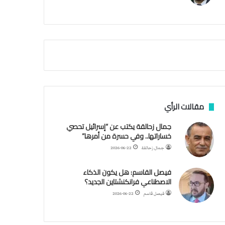
م
ي
ة
ا
ل
س
ف
ن
ف
ي
م
مقالات الرأي
ض
ي
جمال زحالقة يكتب عن “إسرائيل تحصي
ق
خساراتها.. وفي حسرة من أمرها”
ه
جمال زحالقة
2026-06-22
ر
م
فيصل القاسم: هل يكون الذكاء
ز
الاصطناعي فرانكنشتاين الجديد؟
فيصل قاسم
2026-06-22