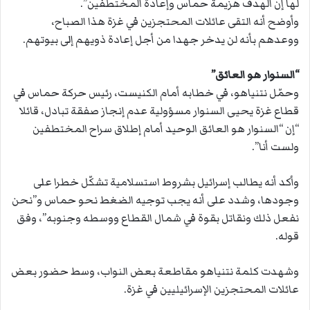
لها إن الهدف هزيمة حماس وإعادة المختطفين”.
وأوضح أنه التقى عائلات المحتجزين في غزة هذا الصباح،
ووعدهم بأنه لن يدخر جهدا من أجل إعادة ذويهم إلى بيوتهم.
“السنوار هو العائق”
وحمّل نتنياهو، في خطابه أمام الكنيست، رئيس حركة حماس في
قطاع غزة يحيى السنوار مسؤولية عدم إنجاز صفقة تبادل، قائلا
“إن “السنوار هو العائق الوحيد أمام إطلاق سراح المختطفين
ولست أنا”.
وأكد أنه يطالب إسرائيل بشروط استسلامية تشكّل خطرا على
وجودها، وشدد على أنه يجب توجيه الضغط نحو حماس و”نحن
نفعل ذلك ونقاتل بقوة في شمال القطاع ووسطه وجنوبه”، وفق
قوله.
وشهدت كلمة نتنياهو مقاطعة بعض النواب، وسط حضور بعض
عائلات المحتجزين الإسرائيليين في غزة.