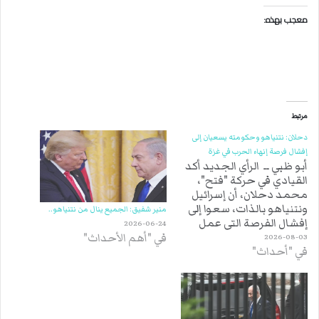
معجب بهذه:
مرتبط
دحلان: نتنياهو وحكومته يسعيان إلى
إفشال فرصة إنهاء الحرب في غزة
أبو ظبي ــ الرأي الجديد أكد
القيادي في حركة "فتح"،
محمد دحلان، أن إسرائيل
ونتنياهو بالذات، سعوا إلى
منير شفيق: الجميع ينال من نتنياهو..
إفشال الفرصة التي عمل
2026-06-24
عليها الرئيس الأميركي،
في "أهم الأحداث"
2026-08-03
في "أحداث"
لإنهاء الحرب في غزة.
وأضاف دحلان في منشور
عبر صفحته على موقع
"فيسبوك"، "كنا ندرك منذ
الأمس أن نتنياهو سيعمل