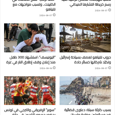
رسم خريطة انتشارها الميداني
الكابينت.. وتسبب مواجهات مع
نتنياهو
2026-08-07
2026-08-07
حروب نتنياهو تعصف بسياحة إسرائيل
“اليونيسف”: استشهاد 300 طفل
وتكبّد شركاتها خسائر حادة
منذ إعلان وقف إطلاق النار في غزة
2026-08-06
2026-08-07
بسبب كارثة سبتة: دعاوى قضائية
“سوبر” الإفريقي والترجي في تونس
ضد مسؤولين مغاربة وإسبان
بحضور جمهور الناديين في جانفي