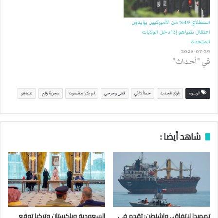
بكل ما بقدرته لقتل هذه…
استطلاع: 49% من الأميركيين يؤيدون
اعتقال نتنياهو إذا دخل الولايات
المتحدة
2026-07-29
في "أحداث"
الوسوم
الرأي الجديد
خطأ كارثي
قتلى وجرحى
لم يكن مقصودا
مجزرة رفح
نتنياهو
شاهد أيضا :
تمهيدا لاتفاق.. واشنطن: تقدم في
السعودية وباكستان وتركيا توقع