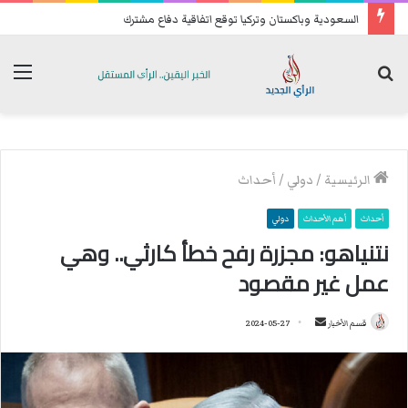
السعودية وباكستان وتركيا توقع اتفاقية دفاع مشترك
بحث
الق
عن
الرئيسية
/
دولي
/
أحداث
أحداث
أهم الأحداث
دولي
نتنياهو: مجزرة رفح خطأ كارثي.. وهي
عمل غير مقصود
قسم الأخبار
أ
2024-05-27
ر
س
ل