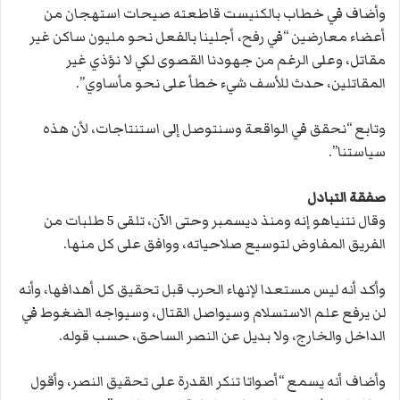
وأضاف في خطاب بالكنيست قاطعته صيحات استهجان من
أعضاء معارضين “في رفح، أجلينا بالفعل نحو مليون ساكن غير
مقاتل، وعلى الرغم من جهودنا القصوى لكي لا نؤذي غير
المقاتلين، حدث للأسف شيء خطأ على نحو مأساوي”.
وتابع “نحقق في الواقعة وسنتوصل إلى استنتاجات، لأن هذه
سياستنا”.
صفقة التبادل
وقال نتنياهو إنه ومنذ ديسمبر وحتى الآن، تلقى 5 طلبات من
الفريق المفاوض لتوسيع صلاحياته، ووافق على كل منها.
وأكد أنه ليس مستعدا لإنهاء الحرب قبل تحقيق كل أهدافها، وأنه
لن يرفع علم الاستسلام وسيواصل القتال، وسيواجه الضغوط في
الداخل والخارج، ولا بديل عن النصر الساحق، حسب قوله.
وأضاف أنه يسمع “أصواتا تنكر القدرة على تحقيق النصر، وأقول