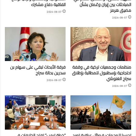
المباحثات بين إيران وعُمان بشأن
اتفاقية دفاع مشترك
مضيق هرمز
2026-08-07
2026-08-07
منظمات وجمعيات تركية في وقفة
فرقة الأبحاث تبقي على سهام بن
احتجاجية بإسطنبول للمطالبة بإطلاق
سدرين بحالة سراح
سراح الغنوشي
2026-08-07
2026-08-07
تحسبا للهجمات: فصائل عراقية تعيد
“خطة ترمب” تفتح الخلافات في