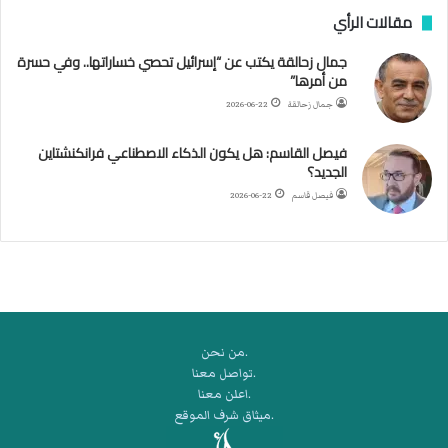
مقالات الرأي
ف
ن
جمال زحالقة يكتب عن “إسرائيل تحصي خساراتها.. وفي حسرة
ف
من أمرها”
ي
م
جمال زحالقة
2026-06-22
ض
ي
فيصل القاسم: هل يكون الذكاء الاصطناعي فرانكنشتاين
ق
الجديد؟
ه
فيصل قاسم
2026-06-22
ر
م
ز
.من نحن
.تواصل معنا
.اعلن معنا
.ميثاق شرف الموقع