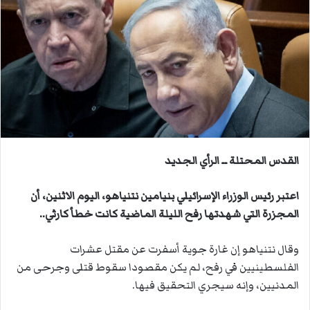
ب
ر
ي
د
ا
إ
ل
ك
ت
ر
القدس المحتلة ــ الرأي الجديد
و
ن
اعتبر رئيس الوزراء الإسرائيلي بنيامين نتنياهو، اليوم الاثنين، أن
ي
المجزرة التي شهدتها رفح الليلة الماضية كانت خطأ كارثي..
ا
وقال نتنياهو إن غارة جوية أسفرت عن مقتل عشرات
الفلسطينيين في رفح، لم يكن مقصودا سقوط قتلى وجرحى من
المدنيين، وإنه سيجري التحقيق فيها.