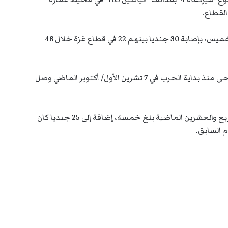
لقطاع.
في ذات السياق، اعترف جيش الاحتلال الإسرائيلي، الخميس، بإصابة 30 جنديا بينهم 22 في قطاع غزة خلال 48
وبحسب إعلان جيش الاحتلال فإن عدد الجنود الجرحى منذ بداية الحرب في 7 تشرين الأول/ أكتوبر الماضي وصل
وبذلك يكون عدد الجنود الجرحى خلال الساعات الأربع والعشرين الماضية بلغ خمسة، إضافة إلى 25 جنديا كان
م السابق.