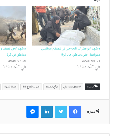
مرتبط
4 شهداء وعشرات الجرحى في قصف إسرائيلي
5 شهداء في قصف وإ
متواصل على مناطق من غزة
مناطق في غزة
2026-07-16
2026-08-01
في "أحداث"
في "أحداث"
الوسوم
الاحتلال الإسرائيلي
الرأي الجديد
جنوب قطاع غزة
خسائر كبيرة
فيسبوك
تويتر
لينكدإن
ماسنجر
مشاركة