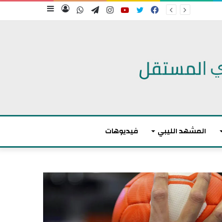
فيسبوك
تويتر
يوتيوب
انستقرام
تيلقرام
واتساب
تسجيل
إضافة
الدخول
عمود
جانبي
المشهد الليبي
فيديوهات
م
ا
ك
ر
و