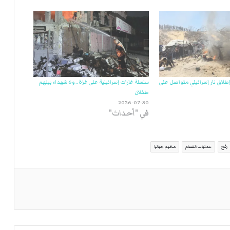
طلاق نار إسرائيلي متواصل على
سلسلة غارات إسرائيلية على غزة.. و6 شهداء بينهم
طفلان
2026-07-30
في "أحداث"
رفح
عمليات القسام
مخيم جباليا