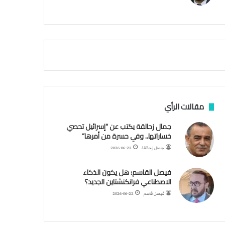
م
ي
ة
ا
ل
س
ف
ن
ف
ي
م
مقالات الرأي
ض
ي
جمال زحالقة يكتب عن “إسرائيل تحصي
ق
خساراتها.. وفي حسرة من أمرها”
ه
جمال زحالقة
2026-06-22
ر
م
فيصل القاسم: هل يكون الذكاء
ز
الاصطناعي فرانكنشتاين الجديد؟
فيصل قاسم
2026-06-22