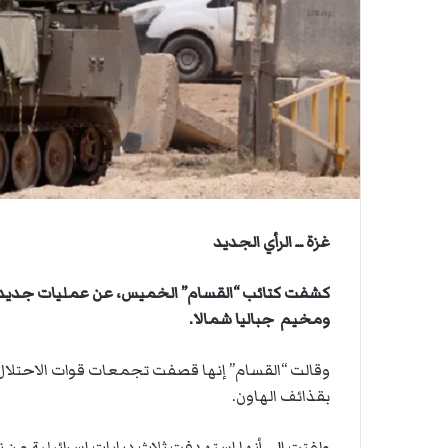
أ
ن
ق
ي
ص
ا
ى
.
.
و
ش
ه
د
ا
ء
غزة ــ الرأي الجديد
ب
ر
كشفت كتائب “القسام” الخميس، عن عمليات جديدة ض
ص
ومخيم جباليا شمالا.
ا
ص
ا
وقالت “القسام” إنها قصفت تجمعات قوات الاحتلال
ل
بقذائف الهاون.
ا
ح