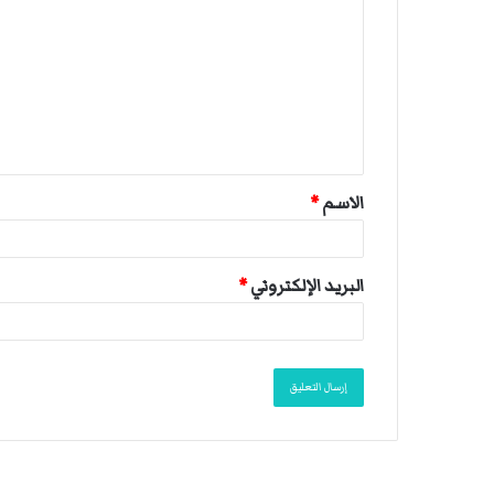
ل
ت
ع
ل
ي
ق
الاسم
*
*
البريد الإلكتروني
*