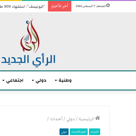
آخر الأخبار
“اليونيسف”: استشهاد 300 طفل منذ إعلان وقف إطلاق النار في غزة
الجمعة, 7 أغسطس 2026
وطنية
دولي
اجتماعي
أ
ك
الرئيسية
/
دولي
/
أحداث
/
ث
ر
أحداث
أهم الأحداث
دولي
م