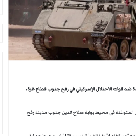
م
أ
ج
ن
ب
ي
ل
د
ر
ب
ي
ك
ر
ة
د قوات الاحتلال الإسرائيلي في رفح جنوب قطاع غزة،
ا
ل
ي
د
 المتوغلة في محيط بوابة صلاح الدين جنوب مدينة رفح
ولفتت إلى أنها استهدفت ثلاث دبابات إسرائيلية من نوع “ميركفاه 4” بقذائف “الياسين 105” في محيط عمارة