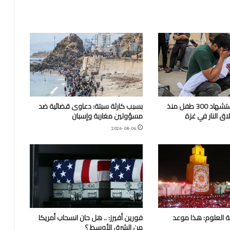
“اليونيسف”: استشهاد 300 طفل منذ
بسبب كارثة سبتة: دعاوى قضائية ضد
ق النار في غزة
مسؤولين مغاربة وإسبان
2026-08-06
 العلوم: هذا موعد
فورين أفيرز: .. هل حان انسحاب أمريكا
من الشرق الأوسط ؟