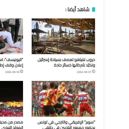
شاهد أيضا :
حروب نتنياهو تعصف بسياحة إسرائيل
وتكبّد شركاتها خسائر حادة
إعلان وقف إطلا
2026-08-06
2026-08-07
“سوبر” الإفريقي والترجي في تونس
مصدر من مدينة
بحضور جمهور الناديين في جانفي
المولد النبوي