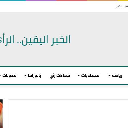
رياضة
اقتصاديات
مقالات رأي
بانوراما
مدونات
ا
ل
ا
ت
ح