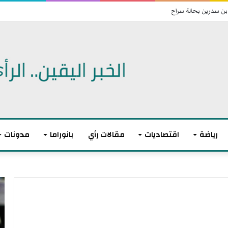
 تعيد رسم خريطة انتشارها الميداني
رياضة
اقتصاديات
مقالات رأي
بانوراما
مدونات
ا
أ
ن
ك
ت
ث
ه
ر
ى
م