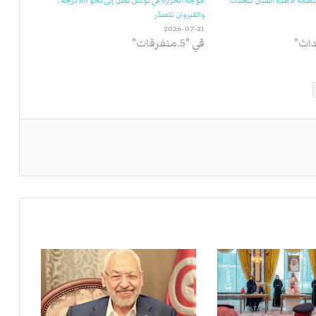
نظمة الأطباء الشبان تتحدث
موجة الحرارة في تونس تصل إلى نحو 50 درجة..
والقيروان تتصدّر
2026-07-21
داث"
في "5.متفرقات"