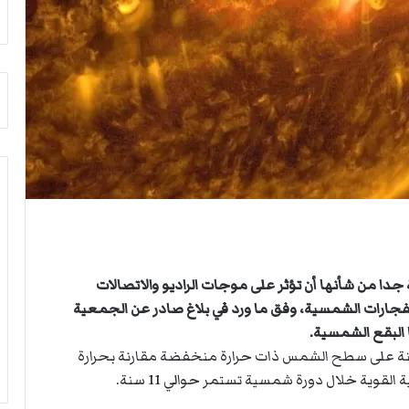
ي
أ
ص
ق
ا
ص
ب
ى
ف
.
ي
.
ا
و
ل
ش
أ
ه
ر
د
ب
ا
ط
ء
ة
ب
ا
ر
ل
ص
ا من شأنها أن تؤثر على موجات الراديو والاتصالات
م
ا
لانفجارات الشمسية، وفق ما ورد في بلاغ صادر عن الجمعية
ت
ص
 البقع الشمسية.
ق
ا
ا
ل
نة على سطح الشمس ذات حرارة منخفضة مقارنة بحرارة
ط
ا
ية خلال دورة شمسية تستمر حوالي 11 سنة.
ع
ح