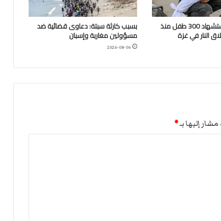
“اليونيسف”: استشهاد 300 طفل منذ
بسبب كارثة سبتة: دعاوى قضائية ضد
ق النار في غزة
مسؤولين مغاربة وإسبان
2026-08-06
مشار إليها بـ
*