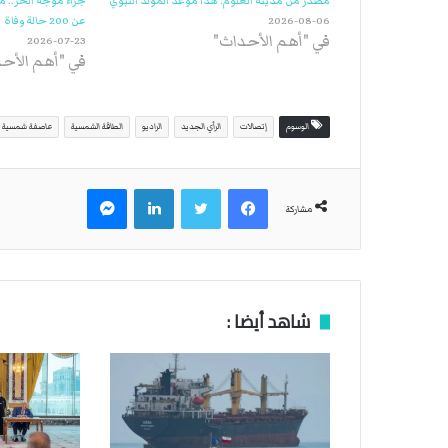
مصدر من مدينة العلوم: هذا موعد المولد النبوي
جراء موجة الحر.. م
2026-08-06
عن 200 حالة وفاة
في "أهم الأحداث"
2026-07-23
في "أهم الأح
الوسوم
إتصالات
الرأي الجديد
الراديو
الطاقة الشمسية
عاصفة شمسية
فيسبوك
تويتر
لينكدإن
ماسنجر
مشاركة
شاهد أيضا :