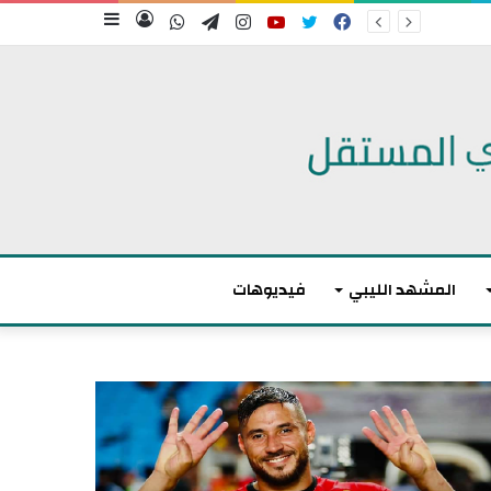
فيسبوك
تويتر
يوتيوب
انستقرام
تيلقرام
واتساب
تسجيل
إضافة
الدخول
عمود
جانبي
المشهد الليبي
فيديوهات
ا
ل
ا
ت
ح