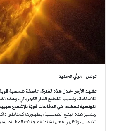
ن
ي
ا
تونس _ الرأي الجديد
تشهد الأرض خلال هذه الفترة، عاصفة شمسية قوية جد
اللاسلكية، وتسبب انقطاع التيار الكهربائي، وهذه ا
التونسية للفضاء، هي اندفاعات قويّة للإشعاع سببها
وتتميز هذه البقع الشمسية، بظهورها كمناطق داك
الشمس، وتظهر بفعل نشاط المجالات المغناطيسية القو