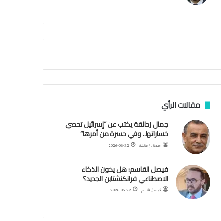
م
م
أ
ج
ن
ب
ي
ل
د
ر
ب
مقالات الرأي
ي
ك
جمال زحالقة يكتب عن “إسرائيل تحصي
ر
خساراتها.. وفي حسرة من أمرها”
ة
جمال زحالقة
2026-06-22
ا
ل
فيصل القاسم: هل يكون الذكاء
ي
الاصطناعي فرانكنشتاين الجديد؟
د
فيصل قاسم
2026-06-22