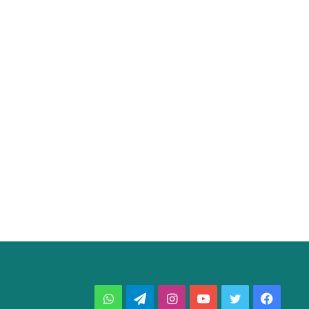
فيسبوك
تويتر
يوتيوب
انستقرام
تيلقرام
واتساب