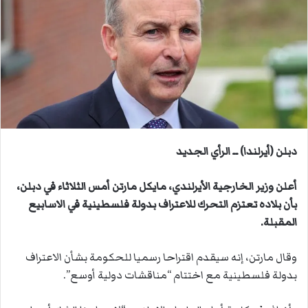
ب
ر
ي
د
ا
إ
ل
ك
ت
دبلن (أيرلندا) ــ الرأي الجديد
ر
و
أعلن وزير الخارجية الأيرلندي، مايكل مارتن أمس الثلاثاء في دبلن،
ن
ي
بأن بلاده تعتزم التحرك للاعتراف بدولة فلسطينية في الاسابيع
ا
المقبلة.
وقال مارتن، إنه سيقدم اقتراحا رسميا للحكومة بشأن الاعتراف
بدولة فلسطينية مع اختتام “مناقشات دولية أوسع”.