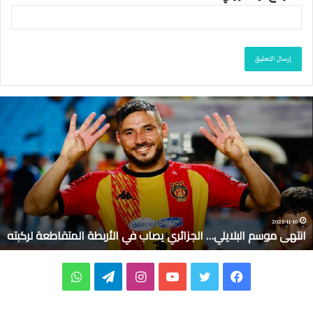
ا
ن
ت
ه
ى
م
و
س
م
2025-11-10
انتهى موسم البلايلي… الجزائري يصاب في الأربطة المتقاطعة لركبته
ا
ل
ب
ف
ت
ي
ا
ت
و
ل
ا
ي
و
و
ن
ي
ا
ي