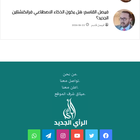
ب
ط
فيصل القاسم: هل يكون الذكاء الاصطناعي فرانكنشتاين
ة
الجديد؟
ا
فيصل قاسم
2026-06-22
ل
م
ت
ق
ا
ط
ع
.من نحن
ة
.تواصل معنا
ل
.اعلن معنا
ر
.ميثاق شرف الموقع
ك
ب
ت
ه
فيسبوك
تويتر
يوتيوب
انستقرام
تيلقرام
واتساب