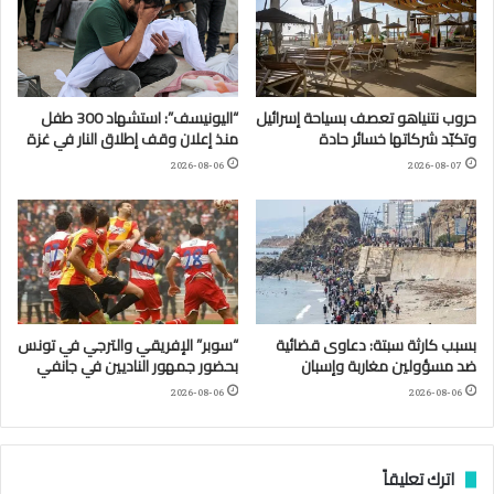
حروب نتنياهو تعصف بسياحة إسرائيل
“اليونيسف”: استشهاد 300 طفل
وتكبّد شركاتها خسائر حادة
منذ إعلان وقف إطلاق النار في غزة
2026-08-06
2026-08-07
بسبب كارثة سبتة: دعاوى قضائية
“سوبر” الإفريقي والترجي في تونس
ضد مسؤولين مغاربة وإسبان
بحضور جمهور الناديين في جانفي
2026-08-06
2026-08-06
اترك تعليقاً