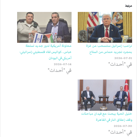
مرتبط
ترامب: إسرائيل ستنسحب من غزة
محاولة أمريكية لدور جديد لسلطة
بمجرد تجريد حماس من السلاح
عباس.. كواليس لقاء فلسطيني-إسرائيلي-
2026-07-31
أمريكي في اليونان
في "أحداث"
2026-07-14
في "أحداث"
خليل الحية يبحث مع فيدان مباحثات
وقف إطلاق النار في القاهرة
2026-07-30
في "أحداث"