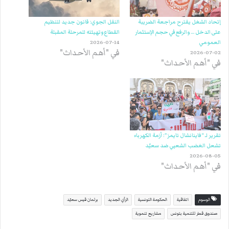
إتحاد الشغل يقترح مراجعة الضريبة
النقل الجوي: قانون جديد لتنظيم
على الدخل … والرفع في حجم الإستثمار
القطاع وتهيئته للمرحلة المقبلة
العمومي
2026-07-14
في "أهم الأحداث"
2026-07-02
في "أهم الأحداث"
تقرير لـ “فاينانشال تايمز”: أزمة الكهرباء
تشعل الغضب الشعبي ضد سعيّد
2026-08-05
في "أهم الأحداث"
الوسوم
اتفاقية
الحكومة التونسية
الرأي الجديد
برلمان قيس سعيّد
صندوق قطر للتنمية بتونس
مشاريع تنموية