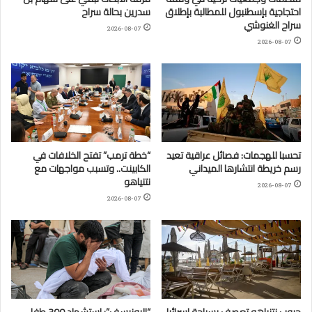
احتجاجية بإسطنبول للمطالبة بإطلاق
سدرين بحالة سراح
سراح الغنوشي
2026-08-07
2026-08-07
تحسبا للهجمات: فصائل عراقية تعيد
“خطة ترمب” تفتح الخلافات في
رسم خريطة انتشارها الميداني
الكابينت.. وتسبب مواجهات مع
نتنياهو
2026-08-07
2026-08-07
حروب نتنياهو تعصف بسياحة إسرائيل
“اليونيسف”: استشهاد 300 طفل