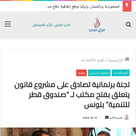
السعودية وباكستان وتركيا توقع اتفاقية دفاع مشترك
بحث
الق
عن
الرئيسية
/
أهم الأحداث
أهم الأحداث
المشهد السياسي
وطنية
لجنة برلمانية تصادق على مشروع قانون
يتعلق بفتح مكتب لـ “صندوق قطر
للتنمية” بتونس
قسم الأخبار
أ
2024-03-19
ر
س