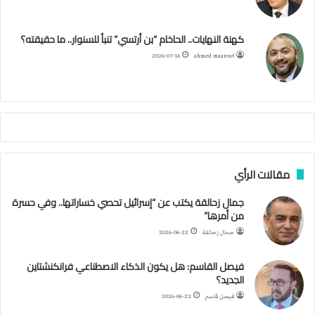
و
ر
و
ق
ر
ا
ي
ن
ك
ب
ر
ا
ب
كهنة النهايات.. الحاخام “بن أرتسي” تنبأ للسنوار.. ما حقيقته؟
ت
ح
ا
م
2026-07-14
ahmed maarouf
ك
ي
م
م
أ
ج
ن
ب
مقالات الرأي
ي
ل
جمال زحالقة يكتب عن “إسرائيل تحصي خساراتها.. وفي حسرة
د
من أمرها”
ر
ب
جمال زحالقة
2026-06-22
ي
ك
فيصل القاسم: هل يكون الذكاء الاصطناعي فرانكنشتاين
ر
الجديد؟
ة
فيصل قاسم
2026-06-22
ا