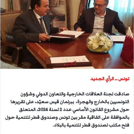
ل
ب
ر
ي
د
ا
إ
ل
ك
ت
ر
تونس ــ الرأي الجديد
و
ن
صادقت لجنة العلاقات الخارجية والتعاون الدولي وشؤون
ي
التونسيين بالخارج والهجرة، ببرلمان قيس سعيّد، على تقريرها
ا
حول مشروع القانون الأساسي عدد 2 لسنة 2024، المتعلق
بالموافقة على اتفاقية مقر بين تونس وصندوق قطر للتنمية حول
فتح مكتب لصندوق قطر للتنمية بالبلاد.