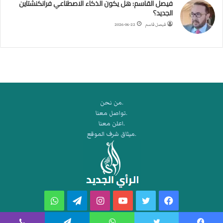
فيصل القاسم: هل يكون الذكاء الاصطناعي فرانكنشتاين
ر
الجديد؟
ة
فيصل قاسم
2026-06-22
ا
ل
ي
د
.من نحن
.تواصل معنا
.اعلن معنا
.ميثاق شرف الموقع
فيسبوك
تويتر
يوتيوب
انستقرام
تيلقرام
واتساب