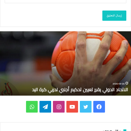
ا
ل
ا
ت
ح
ا
د
ا
ل
2026-03-26
الاتحاد الدولي يقرر تعيين تحكيم أجنبي لدربي كرة اليد
د
و
ل
ف
ت
ي
ا
ت
و
ي
ي
ي
و
و
ن
ي
ا
ق
ر
س
ي
ت
س
ل
ت