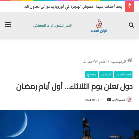
بعد أحداث سبتة: مفوض الهجرة في أوروبا يدعو إلى تعاون المغرب
بحث
الق
عن
الرئيسية
/
أهم الأحداث
أهم الأحداث
اجتماعي
مجتمع
دول تعلن يوم الثلاثاء… أول أيام رمضان
قسم الأخبار
أ
2024-03-10
ر
س
ل
ب
ر