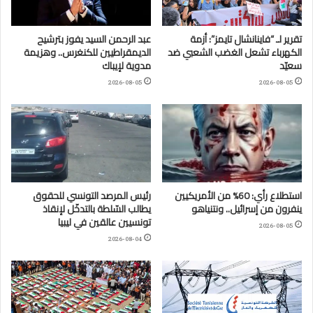
تقرير لـ “فاينانشال تايمز”: أزمة
عبد الرحمن السيد يفوز بترشيح
الكهرباء تشعل الغضب الشعبي ضد
الديمقراطيين للكنغرس.. وهزيمة
سعيّد
مدوية لإيباك
2026-08-05
2026-08-05
استطلاع رأي: 60% من الأمريكيين
رئيس المرصد التونسي للحقوق
ينفرون من إسرائيل.. ونتنياهو
يطالب السّلطة بالتدخّل لإنقاذ
تونسيين عالقين في ليبيا
2026-08-05
2026-08-04