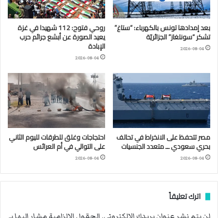
بعد إمدادها تونس بالكهرباء: “ستاغ”
روحي فتوح: 112 شهيدا في غزة
تشكر “سونلغاز” الجزائريّة
يعيد الصورة عن أبشع جرائم حرب
الإبادة
2026-08-04
2026-08-04
مصر تتحفظ على الانخراط في تحالف
احتجاجات وغلق للطرقات لليوم الثاني
بحري سعودي ــ متعدد الجنسيات
على التوالي في أم العرائس
2026-08-04
2026-08-04
اترك تعليقاً
لن يتم نشر عنوان بريدك الإلكتروني.
الحقول الإلزامية مشار إليها بـ