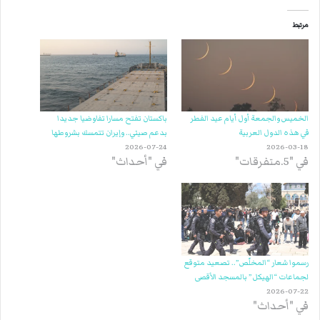
مرتبط
الخميس والجمعة أول أيام عيد الفطر
باكستان تفتح مسارا تفاوضيا جديدا
في هذه الدول العربية
بدعم صيني.. وإيران تتمسك بشروطها
2026-07-24
2026-03-18
في "5.متفرقات"
في "أحداث"
رسموا شعار “المخلّص”.. تصعيد متوقع
لجماعات “الهيكل” بالمسجد الأقصى
2026-07-22
في "أحداث"