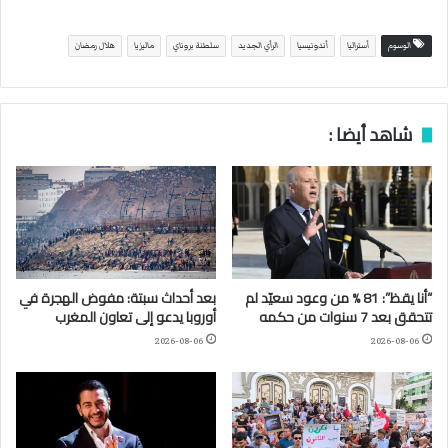
الوسوم
أستراليا
أندونيسيا
الرأي الجديد
سلطنة بروناي
ماليزيا
هلال رمضان
شاهد أيضا :
“أنا يقظ”: 81 % من وعود سعيّد لم
بعد أحداث سبتة: مفوض الهجرة في
تتحقق بعد 7 سنوات من حكمه
أوروبا يدعو إلى تعاون المغرب
2026-08-06
2026-08-06