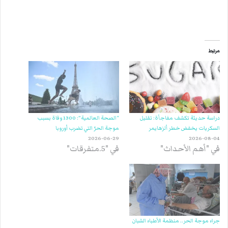
مرتبط
دراسة حديثة تكشف مفاجأة: تقليل
“الصحة العالمية”: 1300 وفاة بسبب
السكريات يخفض خطر ألزهايمر
موجة الحرّ التي تضرب أوروبا
2026-06-29
2026-08-04
في "أهم الأحداث"
في "5.متفرقات"
جراء موجة الحر.. منظمة الأطباء الشبان