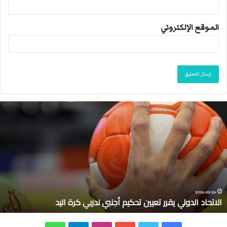
الموقع الإلكتروني
ا
ل
ا
ت
ح
ا
د
ا
ل
2026-03-26
الاتحاد الدولي يقرر تعيين تحكيم أجنبي لدربي كرة اليد
د
و
ل