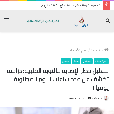
السعودية وباكستان وتركيا توقع اتفاقية دفاع مشترك
بحث
الق
عن
الرئيسية
/
أهم الأحداث
أهم الأحداث
اجتماعي
صحة
مجتمع
لتقليل خطر الإصابة بـالنوبة القلبية: دراسة
تكشف عن عدد ساعات النوم المطلوبة
يوميا !
قسم الأخبار
أ
2024-02-20
ر
س