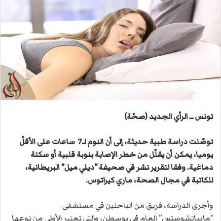
ل
ب
ر
ي
د
ا
إ
ل
ك
ت
تونس ــ الرأي الجديد (صحّة)
ر
و
توصّلت دراسة طبية حديثة، إلى أن النوم لـ7 ساعات على الأقلّ
ن
يوميا، يمكن أن يقلّل من خطر الإصابة بنوبة قلبية أو سكتة
ي
دماغية. وفقا لتقرير نشر في صحيفة “ديلي ميل” البريطانية،
ا
للكاتبة في مجال الصحة، ماري كيراتوس.
وأجرى الدراسة، فريق من الباحثين في مستشفى
“ماساتشوستس” العام في بوسطن، والتي تعتبر الأولى من نوعها