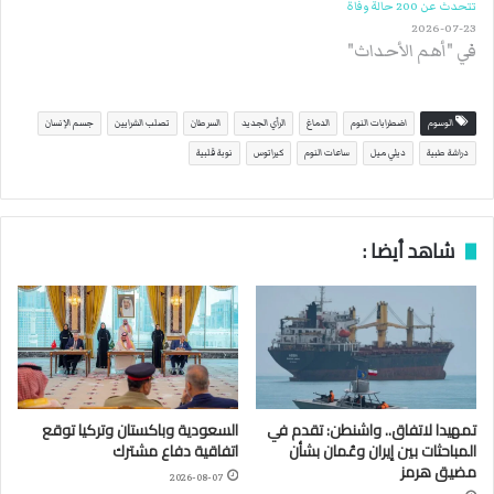
تتحدث عن 200 حالة وفاة
2026-07-23
في "أهم الأحداث"
الوسوم
اضطرابات النوم
الدماغ
الرأي الجديد
السرطان
تصلب الشرايين
جسم الإنسان
دراشة طبية
ديلي ميل
ساعات النوم
كيراتوس
نوبة قلبية
شاهد أيضا :
تمهيدا لاتفاق.. واشنطن: تقدم في
السعودية وباكستان وتركيا توقع
المباحثات بين إيران وعُمان بشأن
اتفاقية دفاع مشترك
مضيق هرمز
2026-08-07