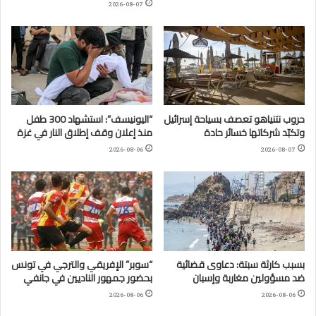
2026-08-07
حروب نتنياهو تعصف بسياحة إسرائيل
“اليونيسف”: استشهاد 300 طفل
وتكبّد شركاتها خسائر حادة
منذ إعلان وقف إطلاق النار في غزة
2026-08-06
2026-08-07
بسبب كارثة سبتة: دعاوى قضائية
“سوبر” الإفريقي والترجي في تونس
ضد مسؤولين مغاربة وإسبان
بحضور جمهور الناديين في جانفي
2026-08-06
2026-08-06