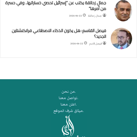
جمال زحالقة يكتب عن “إسرائيل تحصي خساراتها.. وفي حسرة
د
من أمرها”
ر
ب
جمال زحالقة
2026-06-22
ي
ك
فيصل القاسم: هل يكون الذكاء الاصطناعي فرانكنشتاين
ر
الجديد؟
ة
فيصل قاسم
2026-06-22
ا
ل
ي
د
.من نحن
.تواصل معنا
.اعلن معنا
.ميثاق شرف الموقع