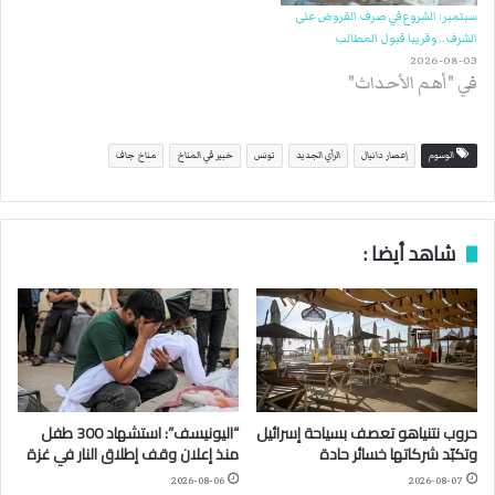
سبتمبر: الشروع في صرف القروض على
الشرف.. وقريبا قبول المطالب
2026-08-03
في "أهم الأحداث"
الوسوم
إعصار دانيال
الرأي الجديد
تونس
خبير في المناخ
مناخ جاف
شاهد أيضا :
حروب نتنياهو تعصف بسياحة إسرائيل
“اليونيسف”: استشهاد 300 طفل
وتكبّد شركاتها خسائر حادة
منذ إعلان وقف إطلاق النار في غزة
2026-08-06
2026-08-07