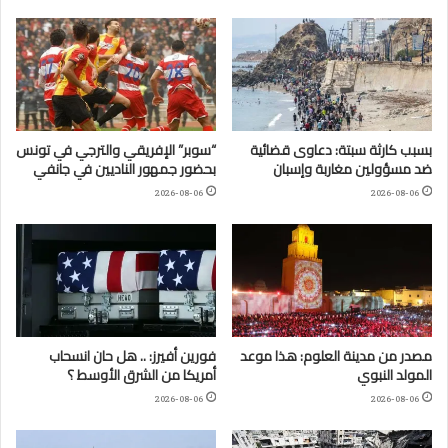
بسبب كارثة سبتة: دعاوى قضائية
“سوبر” الإفريقي والترجي في تونس
ضد مسؤولين مغاربة وإسبان
بحضور جمهور الناديين في جانفي
2026-08-06
2026-08-06
مصدر من مدينة العلوم: هذا موعد
فورين أفيرز: .. هل حان انسحاب
المولد النبوي
أمريكا من الشرق الأوسط ؟
2026-08-06
2026-08-06