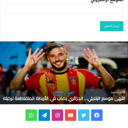
ا
ن
ت
ه
ى
م
و
س
م
2025-11-10
انتهى موسم البلايلي… الجزائري يصاب في الأربطة المتقاطعة لركبته
ا
ل
ب
ف
ت
ي
ا
ت
و
ل
ا
ي
و
و
ن
ي
ا