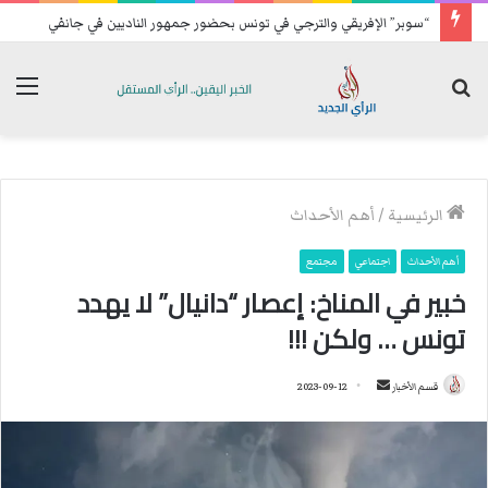
“سوبر” الإفريقي والترجي في تونس بحضور جمهور الناديين في جانفي
بحث
الق
عن
الرئيسية
/
أهم الأحداث
أهم الأحداث
اجتماعي
مجتمع
خبير في المناخ: إعصار “دانيال” لا يهدد
تونس … ولكن !!!
قسم الأخبار
أ
2023-09-12
ر
س
ل