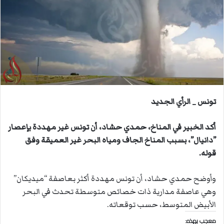
ب
ر
ي
د
ا
إ
ل
ك
ت
تونس _ الرأي الجديد
ر
و
أكد الخبير في المناخ، حمدي حشاد، أن تونس غير مهددة بإعصار
ن
”دانيال”، بسبب المناخ الجاف ومياه البحر غير العميقة وفق
ي
قوله.
ا
وأوضح حمدي حشاد، أن تونس مهددة أكثر بعاصفة “ميديكان”
وهي عاصفة مدارية ذات خصائص متوسطة تحدث في البحر
الأبيض المتوسط، حسب توقعاته.
معجب بهذه: