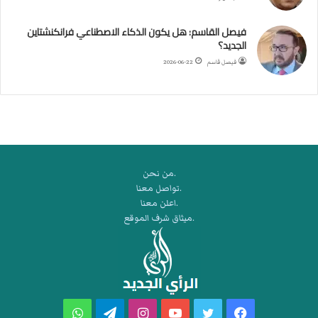
ب
ط
فيصل القاسم: هل يكون الذكاء الاصطناعي فرانكنشتاين
ة
الجديد؟
ا
فيصل قاسم
2026-06-22
ل
م
ت
ق
ا
ط
ع
.من نحن
ة
.تواصل معنا
ل
.اعلن معنا
ر
.ميثاق شرف الموقع
ك
ب
ت
ه
فيسبوك
تويتر
يوتيوب
انستقرام
تيلقرام
واتساب