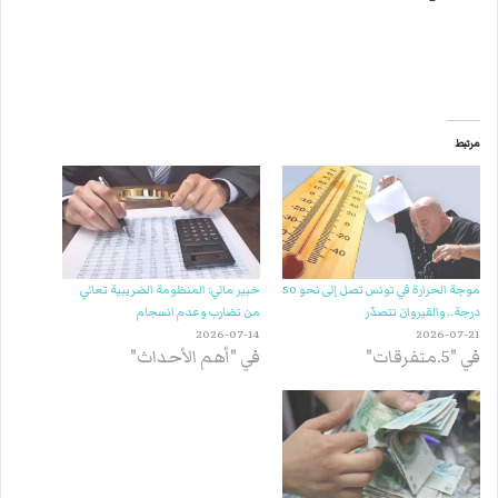
مرتبط
موجة الحرارة في تونس تصل إلى نحو 50
خبير مالي: المنظومة الضريبية تعاني
درجة.. والقيروان تتصدّر
من تضارب وعدم انسجام
2026-07-14
2026-07-21
في "5.متفرقات"
في "أهم الأحداث"