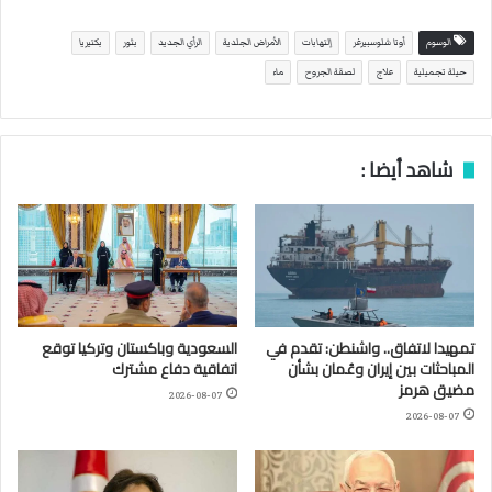
الوسوم
أوتا شلوسبيرغر
إلتهابات
الأمراض الجلدية
الرأي الجديد
بثور
بكتيريا
حيلة تجميلية
علاج
لصقة الجروح
ماء
شاهد أيضا :
تمهيدا لاتفاق.. واشنطن: تقدم في
السعودية وباكستان وتركيا توقع
المباحثات بين إيران وعُمان بشأن
اتفاقية دفاع مشترك
مضيق هرمز
2026-08-07
2026-08-07