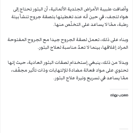
‫وأضافت طبيبة الأمراض الجلدية الألمانية، أن البثور تحتاج إلى
هواء لتجف، ‫في حين أنه عند تغطيتها بلصقة جروح تنشأ بيئة
رطبة، ممّا لا يساعد على ‫التخلّص منها.
‫وبناء على ذلك، تعمل لصقة الجروح جيدا مع الجروح المفتوحة
المراد ‫إغلاقها، بينما لا تعدّ مناسبة لعلاج البثور.
‫وبدلا من ذلك، ينبغي إستخدام لصقات البثور العادية، حيث إنها
تحتوي على ‫مواد فعالة مضادة للإلتهابات وذات تأثير مجفّف،
ممّا يساعد في تسريع وتيرة ‫علاج البثور.
معجب بهذه: