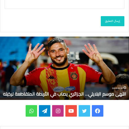
ا
ن
ت
ه
ى
م
و
س
م
2025-11-10
انتهى موسم البلايلي… الجزائري يصاب في الأربطة المتقاطعة لركبته
ا
ل
ب
ف
ت
ي
ا
ت
و
ل
ا
ي
و
و
ن
ي
ا
ي