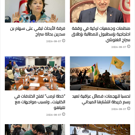
منظمات وجمعيات تركية في وقفة
فرقة الأبحاث تبقي على سهام بن
احتجاجية بإسطنبول للمطالبة بإطلاق
سدرين بحالة سراح
سراح الغنوشي
2026-08-07
2026-08-07
تحسبا للهجمات: فصائل عراقية تعيد
“خطة ترمب” تفتح الخلافات في
رسم خريطة انتشارها الميداني
الكابينت.. وتسبب مواجهات مع
نتنياهو
2026-08-07
2026-08-07