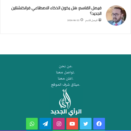
ط
فيصل القاسم: هل يكون الذكاء الاصطناعي فرانكنشتاين
ة
الجديد؟
ا
فيصل قاسم
2026-06-22
ل
م
ت
ق
ا
ط
ع
.من نحن
ة
.تواصل معنا
ل
.اعلن معنا
ر
.ميثاق شرف الموقع
ك
ب
ت
ه
فيسبوك
تويتر
يوتيوب
انستقرام
تيلقرام
واتساب