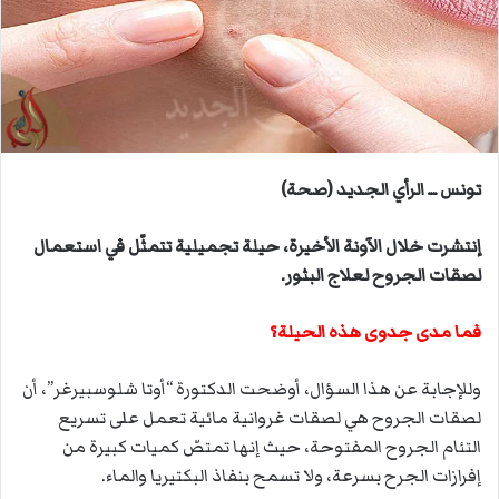
ي
د
ا
إ
ل
ك
ت
تونس ــ الرأي الجديد (صحة)
ر
و
إنتشرت خلال الآونة الأخيرة، حيلة تجميلية ‫تتمثّل في استعمال
ن
لصقات الجروح لعلاج البثور.
ي
ا
فما مدى جدوى هذه الحيلة؟
و‫للإجابة عن هذا السؤال، أوضحت الدكتورة “أوتا شلوسبيرغر”، أن
لصقات الجروح ‫هي لصقات غروانية مائية تعمل على تسريع
التئام الجروح المفتوحة، حيث إنها تمتصّ كميات كبيرة من
إفرازات الجرح بسرعة، ولا تسمح بنفاذ البكتيريا والماء.