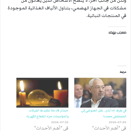
ولكن من جانب آخر، لا ينصح الأشخاص الذين يعانون من
مشكلات في الجهاز الهضمي، بتناول الألياف الغذائية الموجودة
في المنتجات النباتية.
معجب بهذه:
مرتبط
في ظرف 10 أيام… نقل الغنوشي إلى
خسائر فادحة تتكبدها الشركات
المستشفى مجددا
والمؤسسات جراء انقطاع الكهرباء
2026-07-22
2026-07-30
في "أهم الأحداث"
في "أهم الأحداث"