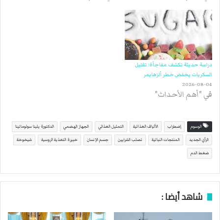
دراسة حديثة تكشف مفاجأة: تقليل
السكريات يخفض خطر ألزهايمر
2026-08-04
في "أهم الأحداث"
الوسوم
إضطراب
الألياف الغذائية
التمثيل الغذائي
الجهاز الهضمي
الدكتورة يلينا سولوماتينا
الرأي الجديد
المنتجات النباتية
تصلب الشرايين
جسم الإنسان
خبيرة التغذية الروسية
شيخوخة
ضغط الدم
شاهد أيضا :