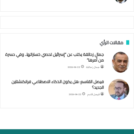
ي
م
م
أ
ج
ن
ب
مقالات الرأي
ي
ل
جمال زحالقة يكتب عن “إسرائيل تحصي خساراتها.. وفي حسرة
د
من أمرها”
ر
ب
جمال زحالقة
2026-06-22
ي
ك
فيصل القاسم: هل يكون الذكاء الاصطناعي فرانكنشتاين
ر
الجديد؟
ة
فيصل قاسم
2026-06-22
ا
ل
ي
د