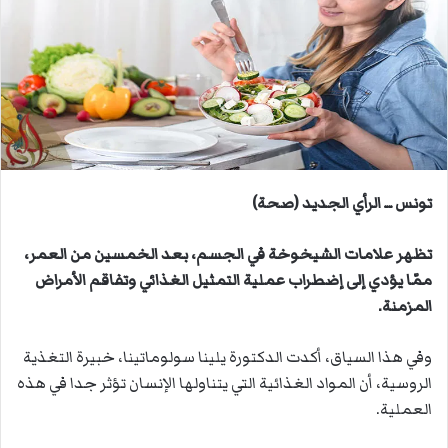
ب
ر
ي
د
ا
إ
ل
ك
ت
تونس ــ الرأي الجديد (صحة)
ر
و
تظهر علامات الشيخوخة في الجسم، بعد الخمسين من العمر،
ن
ممّا يؤدي إلى إضطراب عملية التمثيل الغذائي وتفاقم الأمراض
ي
المزمنة.
ا
وفي هذا السياق، أكدت الدكتورة يلينا سولوماتينا، خبيرة التغذية
الروسية، أن المواد الغذائية التي يتناولها الإنسان تؤثر جدا في هذه
العملية.