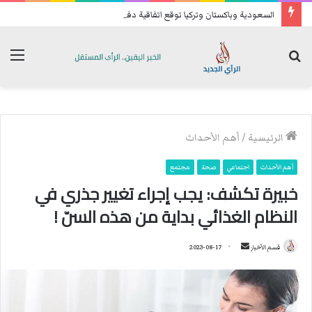
السعودية وباكستان وتركيا توقع اتفاقية دفاع مشترك
بحث
الق
عن
الرئيسية
/
أهم الأحداث
أهم الأحداث
اجتماعي
صحة
مجتمع
خبيرة تكشف: يجب إجراء تغيير جذري في
النظام الغذائي بداية من هذه السنّ !
قسم الأخبار
أ
2023-08-17
ر
س
ل