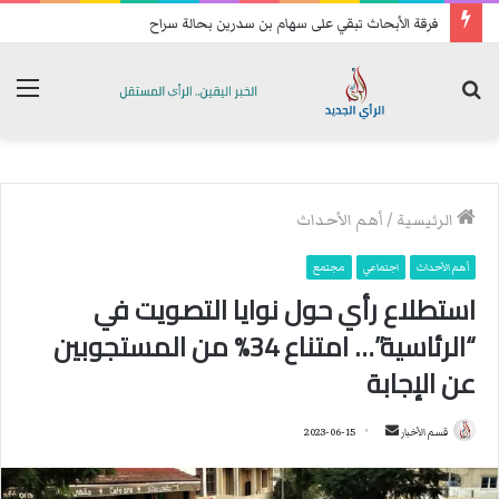
تحسبا للهجمات: فصائل عراقية تعيد رسم خريطة انتشارها الميداني
بحث
الق
عن
الرئيسية
/
أهم الأحداث
أهم الأحداث
اجتماعي
مجتمع
استطلاع رأي حول نوايا التصويت في
“الرئاسية”… امتناع 34% من المستجوبين
عن الإجابة
قسم الأخبار
أ
2023-06-15
ر
س