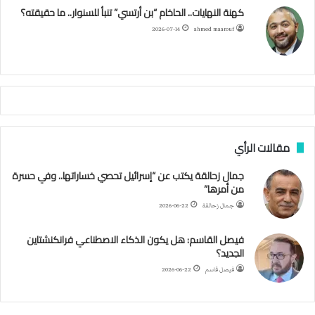
ك
ب
ر
ا
ب
كهنة النهايات.. الحاخام “بن أرتسي” تنبأ للسنوار.. ما حقيقته؟
ا
ئ
ا
م
2026-07-14
ahmed maarouf
ر
ي
م
ي
ص
ا
ب
ف
مقالات الرأي
ي
ا
جمال زحالقة يكتب عن “إسرائيل تحصي خساراتها.. وفي حسرة
ل
من أمرها”
أ
ر
جمال زحالقة
2026-06-22
ب
ط
فيصل القاسم: هل يكون الذكاء الاصطناعي فرانكنشتاين
ة
الجديد؟
ا
فيصل قاسم
2026-06-22
ل
م
ت