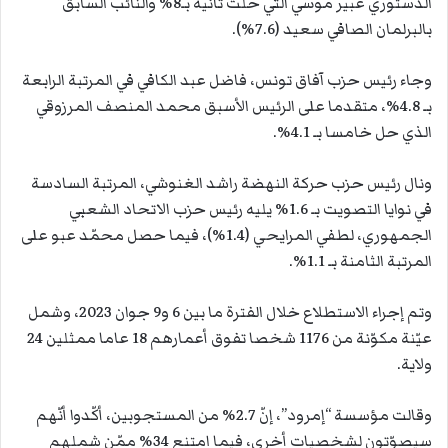
الدستوري عبير موسي التي حلّت ثانية بـ8% والنائب السابق
بالبرلمان الصافي سعيد (7.6%).
وجاء رئيس حزب آفاق تونس، فاضل عبد الكافي في المرتبة الرابعة
بـ 4.8%، متقدما على الرئيس الأسبق محمد المنصف المرزوقي
الذي حل خامسا بـ 4.1%.
ونال رئيس حزب حركة النهضة راشد الغنوشي، المرتبة السادسة
في نوايا التصويت بـ 1.6% يليه رئيس حزب الاتحاد الشعبي
الجمهوري، لطفي المرايحي (1.4%)، فيما حصل محمّد عبو على
المرتبة الثامنة بـ 1.1%.
وتم إجراء الاستطلاع خلال الفترة ما بين 6 و9 جوان 2023، وشمل
عيّنة مكوّنة من 1176 شخصا تفوق أعمارهم 18 عاما ممثلين 24
ولاية.
وقالت مؤسسة “إمرود”، إنّ 2.7% من المستجوبين، أكّدوا أنّهم
سيصوّتون لشخصيات أخرى، فيما امتنع 34% ممّن شملهم