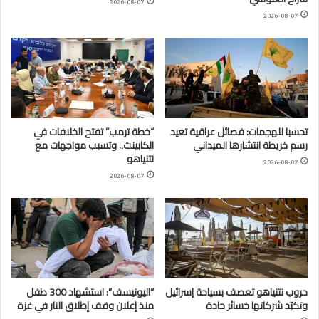
2026-08-07
2026-08-07
تحسبا للهجمات: فصائل عراقية تعيد
“خطة ترمب” تفتح الخلافات في
رسم خريطة انتشارها الميداني
الكابينت.. وتسبب مواجهات مع
نتنياهو
2026-08-07
2026-08-07
حروب نتنياهو تعصف بسياحة إسرائيل
“اليونيسف”: استشهاد 300 طفل
وتكبّد شركاتها خسائر حادة
منذ إعلان وقف إطلاق النار في غزة