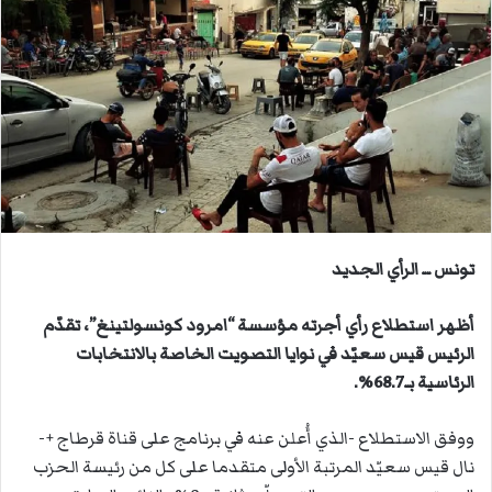
ل
ب
ر
ي
د
ا
إ
ل
ك
ت
تونس ــ الرأي الجديد
ر
و
أظهر استطلاع رأي أجرته مؤسسة “امرود كونسولتينغ”، تقدّم
ن
الرئيس قيس سعيّد في نوايا التصويت الخاصة بالانتخابات
ي
الرئاسية بـ68.7%.
ا
ووفق الاستطلاع -الذي أُعلن عنه في برنامج على قناة قرطاج +-
نال قيس سعيّد المرتبة الأولى متقدما على كل من رئيسة الحزب