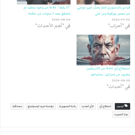
قيادي بالدستوري الحرّ يحذّر عبير موسي
“أنا يقظ”: 81 % من وعود سعيّد لم
من مصير بورقيبة وبن علي
تتحقق بعد 7 سنوات من حكمه
2026-08-06
2026-07-06
في "أحزاب"
في "أهم الأحداث"
استطلاع رأي: 60% من الأمريكيين
ينفرون من إسرائيل.. ونتنياهو
2026-08-05
في "أحداث"
الوسوم
استطلاع رأي
الرأي الجديد
رئاسة الجمهورية
مؤسسة امرود كونسولتينغ
مصداقية
نوايا التصويت