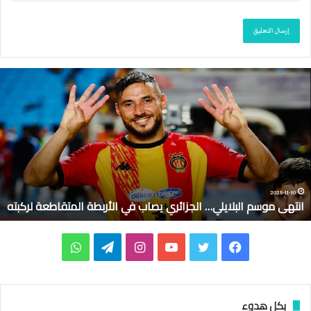
ا
ن
ت
ه
ى
م
و
س
م
2025-11-10
انتهى موسم البلايلي… الجزائري يصاب في الأربطة المتقاطعة لركبته
ا
ل
ب
ف
ت
ي
ا
ت
و
ل
ا
ي
و
و
ن
ي
ا
ي
ل
س
ي
ت
س
ل
ت
بكل هدوء
ي