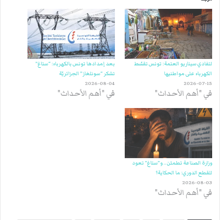
لتفادي سيناريو العتمة: تونس تقسّط
بعد إمدادها تونس بالكهرباء: “ستاغ”
الكهرباء على مواطنيها
تشكر “سونلغاز” الجزائريّة
2026-08-04
2026-07-15
في "أهم الأحداث"
في "أهم الأحداث"
وزارة الصناعة تطمئن.. و”ستاغ” تعود
للقطع الدوري: ما الحكاية؟
2026-08-03
في "أهم الأحداث"