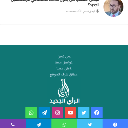
ة
الجديد؟
ا
فيصل قاسم
2026-06-22
ل
م
ت
ق
ا
ط
ع
.من نحن
ة
.تواصل معنا
ل
.اعلن معنا
ر
.ميثاق شرف الموقع
ك
ب
ت
ه
فيسبوك
تويتر
يوتيوب
انستقرام
تيلقرام
واتساب