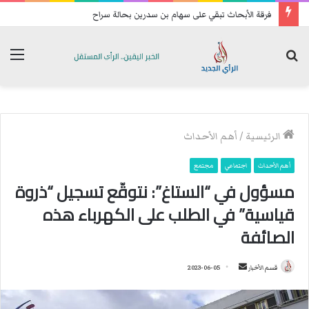
تحسبا للهجمات: فصائل عراقية تعيد رسم خريطة انتشارها الميداني
بحث
الق
عن
الرئيسية
/
أهم الأحداث
أهم الأحداث
اجتماعي
مجتمع
مسؤول في “الستاغ”: نتوقّع تسجيل “ذروة
قياسية” في الطلب على الكهرباء هذه
الصائفة
قسم الأخبار
أ
2023-06-05
ر
س