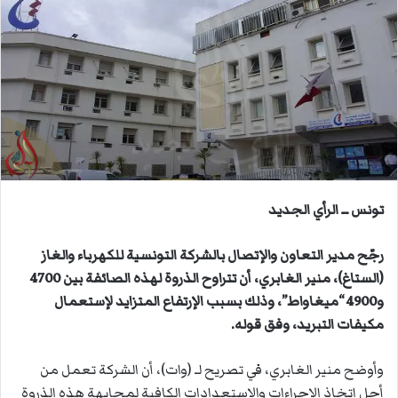
ل
ب
ر
ي
د
ا
إ
ل
ك
ت
تونس ــ الرأي الجديد
ر
و
رجّح مدير التعاون والإتصال بالشركة التونسية للكهرباء والغاز
ن
(الستاغ)، منير الغابري، أن تتراوح الذروة لهذه الصائفة بين 4700
ي
و4900 “ميغاواط”، وذلك بسبب الإرتفاع المتزايد لإستعمال
ا
مكيفات التبريد، وفق قوله.
وأوضح منير الغابري، في تصريح لـ (وات)، أن الشركة تعمل من
أجل إتخاذ الإجراءات والإستعدادات الكافية لمجابهة هذه الذروة