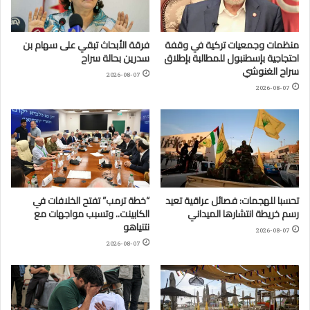
منظمات وجمعيات تركية في وقفة
فرقة الأبحاث تبقي على سهام بن
احتجاجية بإسطنبول للمطالبة بإطلاق
سدرين بحالة سراح
سراح الغنوشي
2026-08-07
2026-08-07
تحسبا للهجمات: فصائل عراقية تعيد
“خطة ترمب” تفتح الخلافات في
رسم خريطة انتشارها الميداني
الكابينت.. وتسبب مواجهات مع
نتنياهو
2026-08-07
2026-08-07