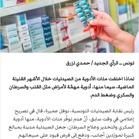
ب
ر
ي
د
ا
إ
ل
ك
ت
تونس ــ الرأي الجديد / حمدي لزرق
ر
و
لماذا اختفت مئات الأدوية من الصيدليات خلال الأشهر القليلة
ن
الماضية، سيما منها، أدوية مهمّة لأمراض مثل القلب والسرطان
ي
والسكري وضغط الدم.
ا
رئيس نقابة الصيدليات التونسية، نوفل عميرة، قال في تصريح
إعلامي في وقت سابق، أنّ عدم توفّر مئات الأدوية، منها أدوية
السكري والتخدير وعلاج السرطان، جعل الصيدلية مدينة بمبالغ
كبيرة لمورّدين أجانب، ودفع إلى فرض قيود على مبيعاتهم