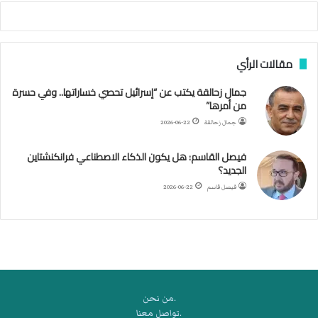
ص
ا
ب
ف
مقالات الرأي
ي
ا
جمال زحالقة يكتب عن “إسرائيل تحصي خساراتها.. وفي حسرة
ل
من أمرها”
أ
ر
جمال زحالقة
2026-06-22
ب
ط
فيصل القاسم: هل يكون الذكاء الاصطناعي فرانكنشتاين
ة
الجديد؟
ا
فيصل قاسم
2026-06-22
ل
م
ت
ق
ا
ط
ع
.من نحن
ة
.تواصل معنا
ل