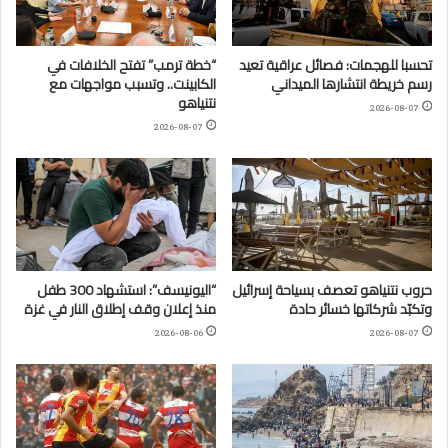
تحسبا للهجمات: فصائل عراقية تعيد
“خطة ترمب” تفتح الخلافات في
رسم خريطة انتشارها الميداني
الكابينت.. وتسبب مواجهات مع
نتنياهو
2026-08-07
2026-08-07
حروب نتنياهو تعصف بسياحة إسرائيل
“اليونيسف”: استشهاد 300 طفل
وتكبّد شركاتها خسائر حادة
منذ إعلان وقف إطلاق النار في غزة
2026-08-06
2026-08-07