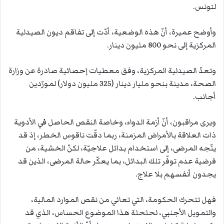
لتونس.
وأوضح عميرة، أنّ هذه الوضعية، أدّت إلى تفاقم ديون الصيدلية
المركزية إلى نحو 800 مليون دينار.
وتعدّ الصيدلية المركزية، وفق معطيات إحصائية صادرة عن وزارة
الصحة، مدينة بنحو مليار دينار (325 مليون دولار) لمورّدين
أجانب.
ويرى مراقبون، أنّ أزمة الدواء، وخاصة النقص الحاصل في الأدوية
ذات العلاقة بالأمراض المزمنة، ربما دقّت ناقوس الخطر، إذ قد
يتّجه المرضى، إلى استخدام بدائل علاجيّة، لكنّ الخشية، من
فرضية عدم توفّر تلك البدائل، بما يعكّر حالة المرضى، الذين قد
يجدون أنفسهم بلا علاج.
فهل تتحرك الحكومة، التي تعاني من نقص الموارد المالية،
والتمويل الأجنبي، لحلحلة هذا الموضوع الحساس، الذي قد