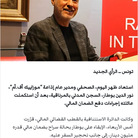
ب
ر
ي
د
ا
إ
ل
ك
ت
ر
تونس ــ الرأي الجديد
و
ن
استعاد ظهر اليوم، الصحفي ومدير عام إذاعة “موزاييك أف.أم”،
ي
نور الدين بوطار، السجن المدني بالمرناقية، بعد أن استكملت
ا
عائلته إجراءات دفع الضمان المالي.
وكانت الدائرة الاستئنافية بالقطب القضائي المالي، قرّرت
أمس الأربعاء، الإبقاء على بوطار بحالة سراح بضمان مالي قدره
مليون دينار، إلى جانب تحجير السفر عليه.