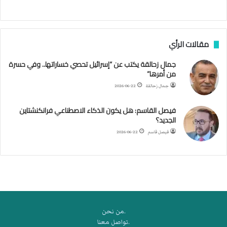
ا
ب
ف
مقالات الرأي
ي
ا
جمال زحالقة يكتب عن “إسرائيل تحصي خساراتها.. وفي حسرة
ل
من أمرها”
أ
ر
جمال زحالقة
2026-06-22
ب
ط
فيصل القاسم: هل يكون الذكاء الاصطناعي فرانكنشتاين
ة
الجديد؟
ا
فيصل قاسم
2026-06-22
ل
م
ت
ق
ا
ط
ع
.من نحن
ة
.تواصل معنا
ل