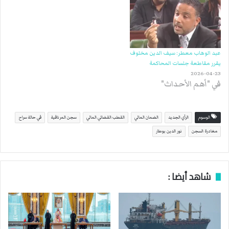
عبد الوهاب معطر: سيف الدين مخلوف
يقرر مقاطعة جلسات المحاكمة
2026-04-23
في "أهم الأحداث"
الوسوم
الرأي الجديد
الضمان المالي
القطب القضائي المالي
سجن المرناقية
في حالة سراح
مغادرة السجن
نور الدين بوطار
شاهد أيضا :