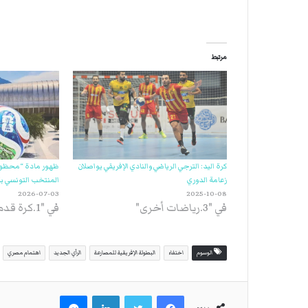
مرتبط
كرة اليد: الترجي الرياضي والنادي الإفريقي يواصلان
ظهور مادة “محظورة
زعامة الدوري
المنتخب التونسي بك
2026-07-03
2025-10-08
في "3.رياضات أخرى"
في "1.كرة قدم"
الوسوم
اختفاء
البطولة الإفريقية للمصارعة
الرأي الجديد
اهتمام مصري
فيسبوك
تويتر
لينكدإن
ماسنجر