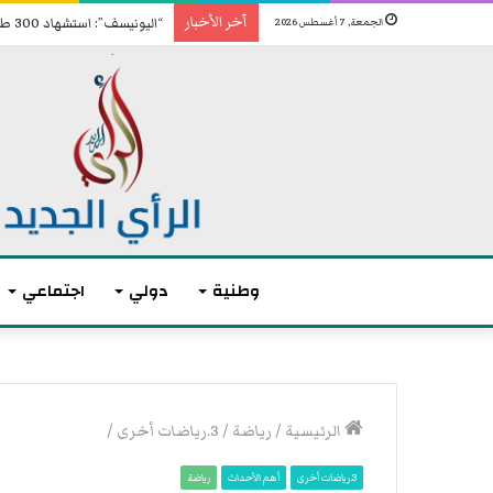
آخر الأخبار
“اليونيسف”: استشهاد 300 طفل منذ إعلان وقف إطلاق النار في غزة
الجمعة, 7 أغسطس 2026
وطنية
دولي
اجتماعي
أ
ك
الرئيسية
/
رياضة
/
3.رياضات أخرى
/
ث
ر
3.رياضات أخرى
أهم الأحداث
رياضة
م