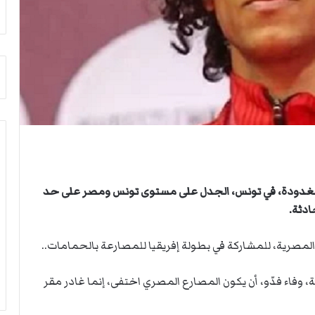
م
أ
ج
ن
ب
ي
ل
د
ر
ب
ي
ك
ر
د بغدودة، في تونس، الجدل على مستوى تونس ومصر على حد
ة
ادثة.
ا
ل
ي
لمصرية، للمشاركة في بطولة إفريقيا للمصارعة بالحمامات..
د
، وفاء فدّو، أن يكون المصارع المصري اختفى، إنما غادر مقر