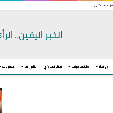
رياضة
اقتصاديات
مقالات رأي
بانوراما
مدونات
ا
ل
ا
ت
ح