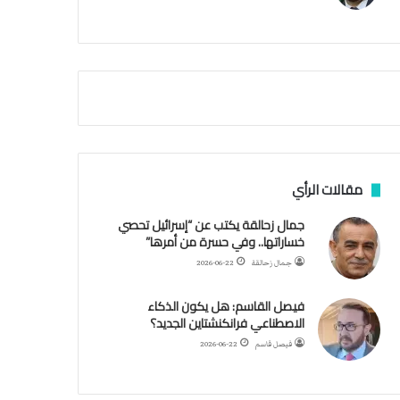
م
ي
ث
ة
غ
ا
ي
ل
ا
س
ب
ف
ر
ن
ئ
ف
ي
ي
س
م
ا
مقالات الرأي
ض
ل
ي
أ
جمال زحالقة يكتب عن “إسرائيل تحصي
ق
ر
خساراتها.. وفي حسرة من أمرها”
ه
ك
جمال زحالقة
2026-06-22
ر
ا
م
ن
فيصل القاسم: هل يكون الذكاء
ز
ف
الاصطناعي فرانكنشتاين الجديد؟
ي
ل
فيصل قاسم
2026-06-22
ي
ب