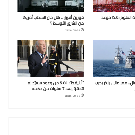
 العلوم: هذا موعد
فورين أفيرز: .. هل حان انسحاب أمريكا
من الشرق الأوسط ؟
2026-08-06
.. ممر مائي ينذر بحرب
“أنا يقظ”: 81 % من وعود سعيّد لم
تتحقق بعد 7 سنوات من حكمه
2026-08-06