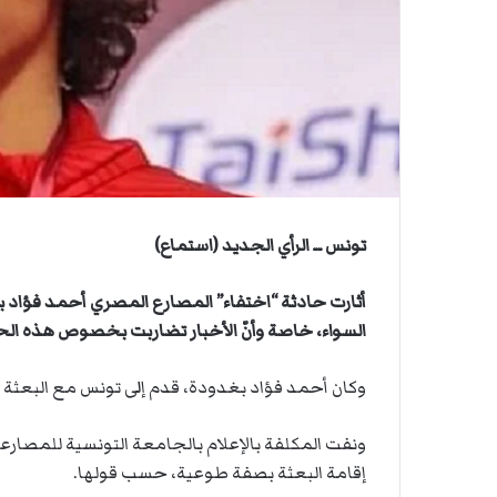
ي
أ
ق
ا
ص
ى
.
.
و
ش
ه
د
ا
تونس ــ الرأي الجديد (استماع)
ء
ب
أثارت حادثة “اختفاء” المصارع المصري أحمد فؤا
ر
السواء، خاصة وأنّ الأخبار تضاربت بخصوص هذه الح
ص
ا
ص
وكان أحمد فؤاد بغدودة، قدم إلى تونس مع البعثة ا
ا
ل
ونفت المكلفة بالإعلام بالجامعة التونسية للمصارعة
ا
إقامة البعثة بصفة طوعية، حسب قولها.
ح