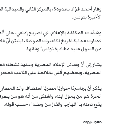
ت
ل
ا
الأخيرة بتونس.
ل
وشدّدت المكلفة بالإعلام، في تصريح إذاعي، على أنّ
فصارت عملية تفريغ لكاميرات المراقبة، ليتبيّن أنّ 
من السهل عليه مغادرة تونس” وفقها.
يشار إلى أنّ وسائل الإعلام المصرية وعديد نشطاء ا
المصرية، وبعضهم ألقى باللائمة على اللاعب المصري
يذكر أنّ برنامجًا حواريًا مصريًا استضاف والد المصا
الحرة هو من يموّل ابنه، واشتكى من أنه هو من يصرف 
يقع نعته بـ “الهارب والفارّ من وطنه”، حسب قوله.
معجب بهذه: