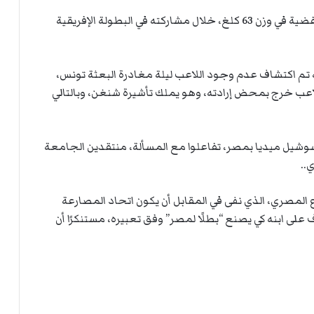
وفاز أحمد فؤاد بغدودة، بالمركز الثاني والميدالية الفضية في وزن 63 كلغ، خلال مشاركته في البطولة الإفريقية
ه تم اكتشاف عدم وجود اللاعب ليلة مغادرة البعثة تونس،
اللاعب خرج بمحض إرادته، وهو يملك تأشيرة شنغن، وبالتالي
لسوشيل ميديا بمصر، تفاعلوا مع المسألة، منتقدين الجامعة
..
رع المصري، الذي نفى في المقابل أن يكون اتحاد المصارعة
على ابنه كي يصنع “بطلًا لمصر” وفق تعبيره، مستنكرًا أن