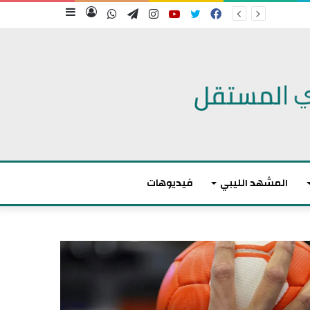
فيسبوك
تويتر
يوتيوب
انستقرام
تيلقرام
واتساب
تسجيل
إضافة
الدخول
عمود
جانبي
المشهد الليبي
فيديوهات
م
ت
ا
و
ك
ا
ر
ز
و
ن