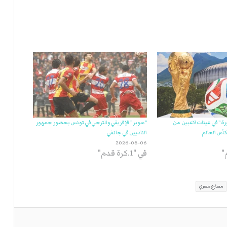
” في عينات لاعبين من
“سوبر” الإفريقي والترجي في تونس بحضور جمهور
أس العالم
الناديين في جانفي
2026-08-06
في "1.كرة قدم"
مصارع مصري