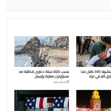
“اليونيسف”: استشهاد 300 طفل منذ
بسبب كارثة سبتة: دعاوى قضائية ضد
ق النار في غزة
مسؤولين مغاربة وإسبان
2026-08-06