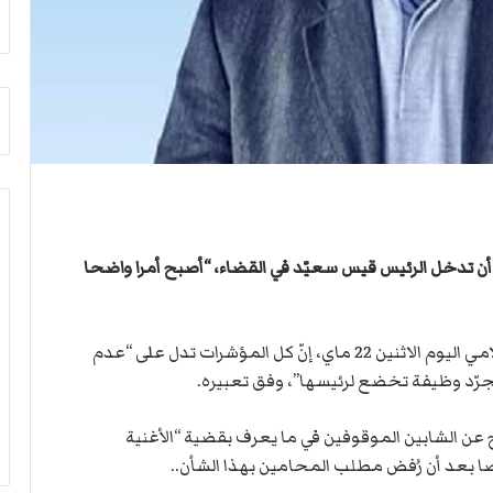
أ
م
ق
أ
ص
ج
ى
ن
.
ب
.
ي
و
ل
ش
د
ه
ر
د
ب
ا
ي
ء
ك
أن تدخل الرئيس قيس سعيّد في القضاء، “أصبح أمرا واضحا
ب
ر
ر
ة
ص
ا
وأوضح الأمين العام للحزب الاشتراكي، في تصريح إعلامي اليوم الاثنين 22 ماي، إنّ كل المؤشرات تدل على “عدم
ا
ل
 مجرّد وظيفة تخضع لرئيسها”، وفق تعبيره.
ص
ي
ا
د
ل
اج عن الشابين الموقوفين في ما يعرف بقضية “الأغنية
ا
ا بعد أن رُفض مطلب المحامين بهذا الشأن..
ح