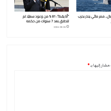
.. ممر مائي ينذر بحرب
“أنا يقظ”: 81 % من وعود سعيّد لم
تتحقق بعد 7 سنوات من حكمه
2026-08-06
مشار إليها بـ
*