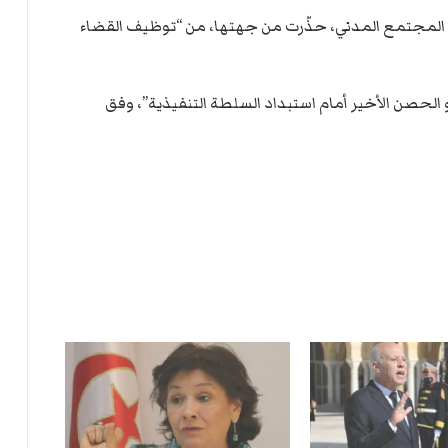
ت
ل
لمجتمع المدني، حذّرت من جهتها، من “توظيف القضاء
ا
ل
لحصن الأخير أمام استبداد السلطة التنفيذية”، وفق