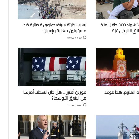
“اليونيسف”: استشهاد 300 طفل منذ
بسبب كارثة سبتة: دعاوى قضائية ضد
ق النار في غزة
مسؤولين مغاربة وإسبان
2026-08-06
 العلوم: هذا موعد
فورين أفيرز: .. هل حان انسحاب أمريكا
من الشرق الأوسط ؟
2026-08-06