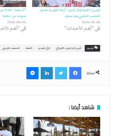
تقرير لـ “فاينانشال تايمز”: أزمة الكهرباء تشعل
الغضب الشعبي ضد سعيّد
سنوات من حكمه
2026-08-06
2026-08-05
في "أهم الأحداث"
في "أهم الأح
الوسوم
أمين عام الحزب الاشتراكي
الرأي الجديد
القضاء
المنصف الشريقي
فيسبوك
تويتر
لينكدإن
ماسنجر
مشاركة
شاهد أيضا :