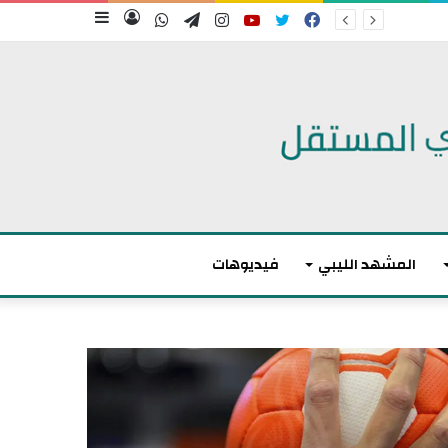
فيسبوك
تويتر
يوتيوب
انستقرام
تيلقرام
واتساب
تسجيل
إضافة
الدخول
عمود
جانبي
المشهد الليبي
فيديوهات
م
ا
ك
ر
و