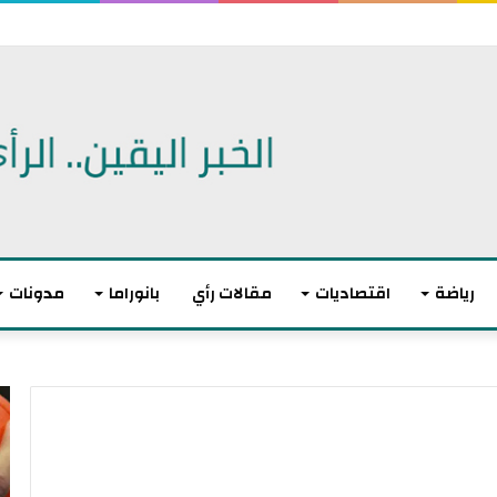
رياضة
اقتصاديات
مقالات رأي
بانوراما
مدونات
أ
ا
ك
ل
ث
ا
ر
ت
م
ح