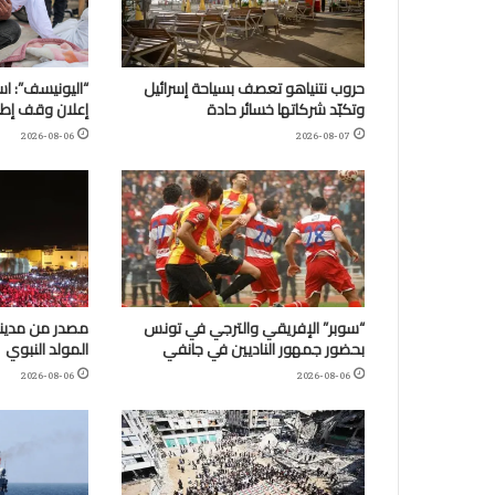
حروب نتنياهو تعصف بسياحة إسرائيل
وتكبّد شركاتها خسائر حادة
إعلان وقف إطلا
2026-08-06
2026-08-07
“سوبر” الإفريقي والترجي في تونس
مصدر من مدينة
بحضور جمهور الناديين في جانفي
المولد النبوي
2026-08-06
2026-08-06