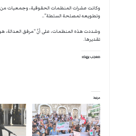
ة
ل
وكانت عشرات المنظمات الحقوقية، وجمعيات من ا
ر
وتطويعه لمصلحة السلطة”..
ك
ب
وشددت هذه المنظمات، على أنّ “مرفق العدالة، هو ا
ت
تقديرها.
ه
معجب بهذه:
مرتبط