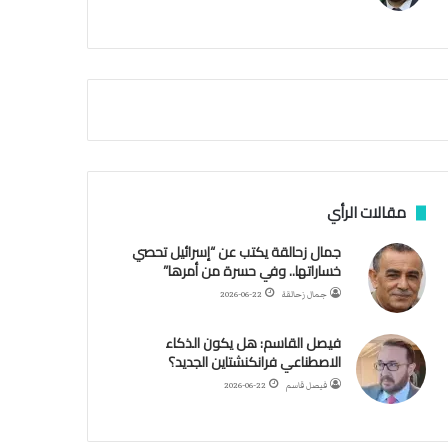
م
ي
ة
ا
ل
س
ف
ن
ف
ي
م
مقالات الرأي
ض
ي
جمال زحالقة يكتب عن “إسرائيل تحصي
ق
خساراتها.. وفي حسرة من أمرها”
ه
جمال زحالقة
2026-06-22
ر
م
فيصل القاسم: هل يكون الذكاء
ز
الاصطناعي فرانكنشتاين الجديد؟
فيصل قاسم
2026-06-22