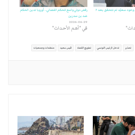
“أنا يقظ”: 81 % من وعود سعيّد لم تتحقق بعد 7
رفض دولي واسع للحكم القضائي.. أوروبا تدين الحكم
ضد بن سدرين
2026-06-29
داث"
في "أهم الأحداث"
تحذير
تدخل الرئيس التونسي
تطويع القضاء
قيس سعيد
منظمات وجمعيات