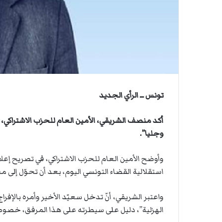
ي
ن
ص
ي
ا
ا
ب
ف
ي
ا
ل
أ
تونس ــ الرأي الجديد
ر
ب
ط
أكد منصف الشريقي، الأمين العام للحزب الاشتراكي، 
ة
وجليا”.
ا
ل
م
استقلالية القضاء التونسي اليوم، بعد أن تحوّل إلى
ت
ق
ا
واعتبر الشريقي، أنّ تدخل سعيّد الأخير وأمره بالإفر
ط
الهزلية”، دليل على سيطرته على هذا المرفق، خصوص
ع