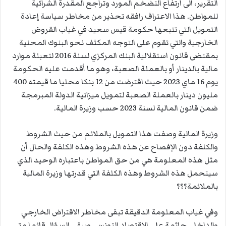
التقرير، الى ارتفاع التضخم المورد وتراجع المقدرة الشرائية
للمواطن. هذا الاعتراف رافقه تحذير من مخاطر سياسة إعادة
التمويل التي تتبعها حكومة قيس سعيد في غياب القروض
الخارجية والتي تقوم على التوجه المكثف نحو البنوك المحلية
بمقتضى قانون استقلالية البنك المركزي لسنة 2016 لتعبئة موارد
مالية بالدينار أو بالعملة الصعبة، وهو ما أقدمت عليه الحكومة
يوم 16 ماي 2023 حيث اقترضت من 12 بنكا محليا ما قيمته 400
مليون دينار بالعملة الصعبة لتمويل ميزانية الدولة المبرمجة
ضمن قانون المالية لسنة 2023 حسب وزيرة المالية.
وزيرة المالية وصفت هذا التمويل بالملائم من حيث الشروط
والكلفة دون الإفصاح عن هذه الشروط وهذه الكلفة والحال أن
مثل هذه المعلومة هي من حق المواطن باعتباره الوحيد الذي
سيتحمل هذه الشروط وهذه الكلفة التي قدرتها وزيرة المالية
بالملائمة؟؟؟
وفي غياب المعلومة الدقيقة تبقى مخاطر الاقتراض الخارجي
والداخلي جاثمة على الاقتصاد التونسي ويبقى السؤال قائما متى