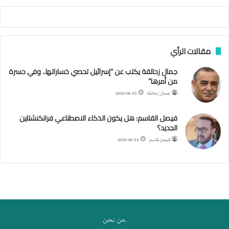
ص
ا
ب
ف
مقالات الرأي
ي
ا
جمال زحالقة يكتب عن “إسرائيل تحصي خساراتها.. وفي حسرة
ل
من أمرها”
أ
ر
جمال زحالقة
2026-06-22
ب
ط
فيصل القاسم: هل يكون الذكاء الاصطناعي فرانكنشتاين
ة
الجديد؟
ا
فيصل قاسم
2026-06-22
ل
م
ت
ق
ا
ط
ع
.من نحن
ة