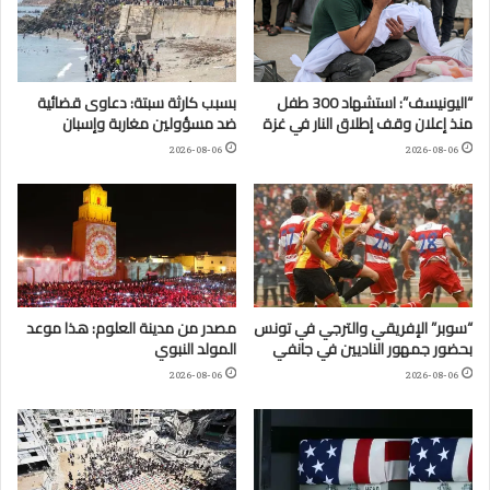
“اليونيسف”: استشهاد 300 طفل
بسبب كارثة سبتة: دعاوى قضائية
منذ إعلان وقف إطلاق النار في غزة
ضد مسؤولين مغاربة وإسبان
2026-08-06
2026-08-06
“سوبر” الإفريقي والترجي في تونس
مصدر من مدينة العلوم: هذا موعد
بحضور جمهور الناديين في جانفي
المولد النبوي
2026-08-06
2026-08-06