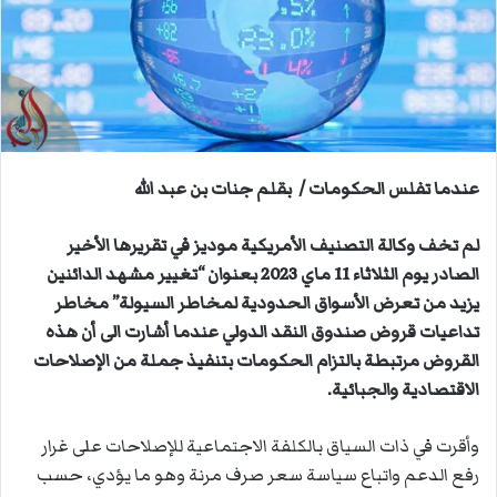
ي
د
ا
إ
ل
ك
ت
عندما تفلس الحكومات / بقلم جنات بن عبد الله
ر
و
لم تخف وكالة التصنيف الأمريكية موديز في تقريرها الأخير
ن
الصادر يوم الثلاثاء 11 ماي 2023 بعنوان “تغيير مشهد الدائنين
ي
يزيد من تعرض الأسواق الحدودية لمخاطر السيولة” مخاطر
ا
تداعيات قروض صندوق النقد الدولي عندما أشارت الى أن هذه
القروض مرتبطة بالتزام الحكومات بتنفيذ جملة من الإصلاحات
الاقتصادية والجبائية.
وأقرت في ذات السياق بالكلفة الاجتماعية للإصلاحات على غرار
رفع الدعم واتباع سياسة سعر صرف مرنة وهو ما يؤدي، حسب