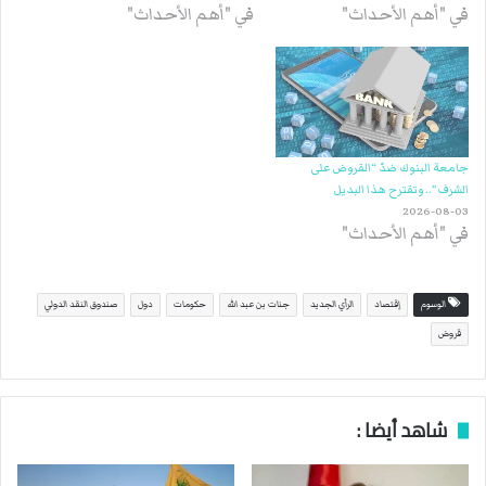
في "أهم الأحداث"
في "أهم الأحداث"
جامعة البنوك ضدّ “القروض على
الشرف”.. وتقترح هذا البديل
2026-08-03
في "أهم الأحداث"
الوسوم
إقتصاد
الرأي الجديد
جنات بن عبد الله
حكومات
دول
صندوق النقد الدولي
قروض
شاهد أيضا :