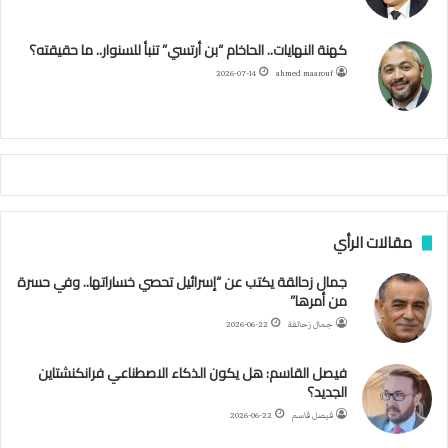
ج
ز
ك
ب
ر
ا
ب
كهنة النهايات.. الحاخام “بن أرتسي” تنبأ للسنوار.. ما حقيقته؟
ا
ئ
ا
م
2026-07-14
ahmed maarouf
ر
ي
م
ي
ص
ا
ب
ف
مقالات الرأي
ي
ا
جمال زحالقة يكتب عن “إسرائيل تحصي خساراتها.. وفي حسرة
ل
من أمرها”
أ
ر
جمال زحالقة
2026-06-22
ب
ط
فيصل القاسم: هل يكون الذكاء الاصطناعي فرانكنشتاين
ة
الجديد؟
ا
فيصل قاسم
2026-06-22
ل