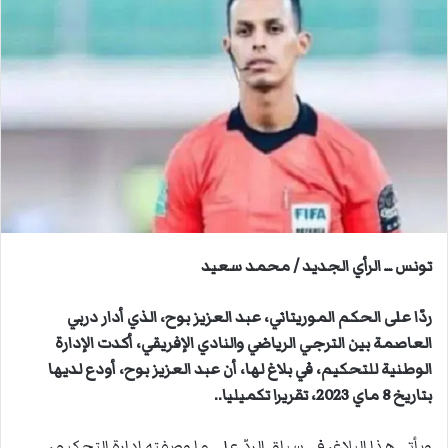
ل
ب
ر
ي
د
ا
إ
ل
ك
ت
ر
تونس ــ الرأي الجديد / محمد سعيد
و
ن
ردّا على الحكم الموريتاني، عبد العزيز بوح، الذي أدار دربي
ي
العاصمة بين الترجي الرياضي والنادي الإفريقي، أكدت الإدارة
ا
الوطنية للتحكيم، في بلاغ لها، أن عبد العزيز بوح، أودع لديها
بتاريخ 8 ماي 2023، تقريرا تكميليا..
ويأتي هذا البلاغ، في سياق الردّ على ما وصفته إدارة التحكيم،