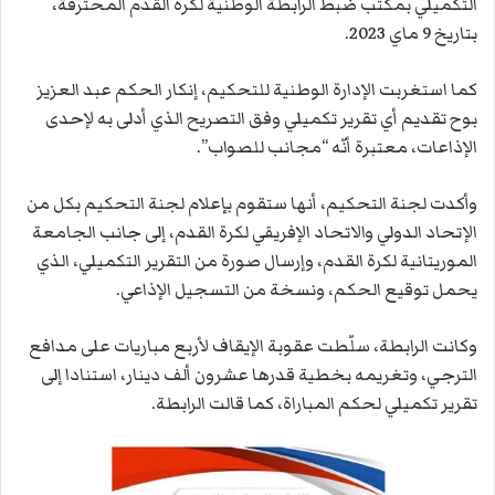
التكميلي بمكتب ضبط الرابطة الوطنية لكرة القدم المحترفة،
بتاريخ 9 ماي 2023.
كما استغربت الإدارة الوطنية للتحكيم، إنكار الحكم عبد العزيز
بوح تقديم أي تقرير تكميلي وفق التصريح الذي أدلى به لإحدى
الإذاعات، معتبرة أنّه “مجانب للصواب”.
وأكدت لجنة التحكيم، أنها ستقوم بإعلام لجنة التحكيم بكل من
الإتحاد الدولي والاتحاد الإفريقي لكرة القدم، إلى جانب الجامعة
الموريتانية لكرة القدم، وإرسال صورة من التقرير التكميلي، الذي
يحمل توقيع الحكم، ونسخة من التسجيل الإذاعي.
وكانت الرابطة، سلّطت عقوبة الإيقاف لأربع مباريات على مدافع
الترجي، وتغريمه بخطية قدرها عشرون ألف دينار، استنادا إلى
تقرير تكميلي لحكم المباراة، كما قالت الرابطة.