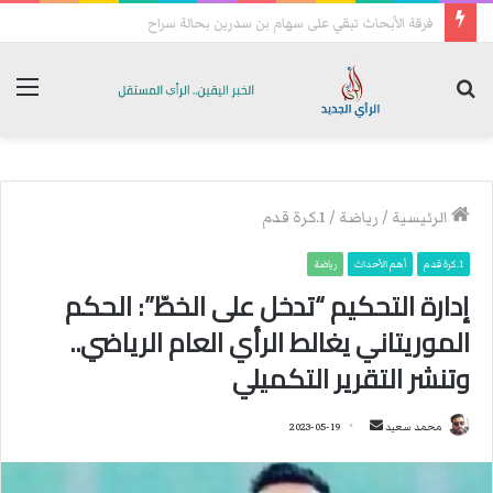
تحسبا للهجمات: فصائل عراقية تعيد رسم خريطة انتشارها الميداني
بحث
الق
عن
الرئيسية
/
رياضة
/
1.كرة قدم
1.كرة قدم
أهم الأحداث
رياضة
إدارة التحكيم “تدخل على الخطّ”: الحكم
الموريتاني يغالط الرأي العام الرياضي..
وتنشر التقرير التكميلي
محمد سعيد
أ
2023-05-19
ر
س