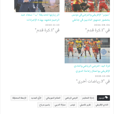
“سوبر” الإفريقي والترجي في تونس
اثر زيارتها للحديقة “ب”: سعاد عبد
بحضور جمهور الناديين في جانفي
الرحيم تتعهد بهذه الإجراءات
2020-11-10
2026-08-06
في "1.كرة قدم"
في "1.كرة قدم"
كرة اليد: الترجي الرياضي والنادي
الإفريقي يواصلان زعامة الدوري
2025-10-08
في "3.رياضات أخرى"
الوسوم
إدارة التحكيم
الترجي الرياضي
الحكم الموريتاني
الرأي الجديد
الرابطة المحترفة
النادي الإفريقي
تقرير تكميلي
تونس
مباراة الدربي
ياسين مرياح