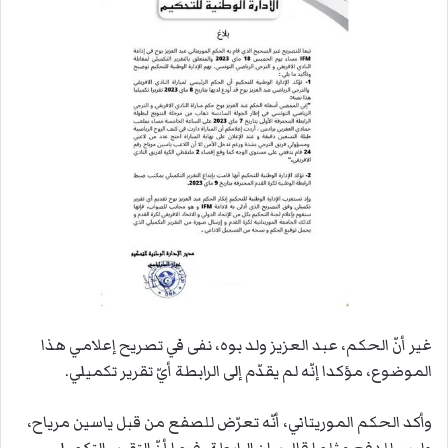
غير أنّ الحكم، عبد العزيز ولد بوه، نفى في تصريح إعلامي هذا
الموضوع، مؤكدا إنّه لم يقدّم إلى الرابطة أيّ تقرير تكميلي.
وأكد الحكم الموريتاني، أنّه تعرّض للصفع من قبل ياسين مرياح،
وليس للدفع مثلما قال بيان الرابطة، فيما أنّ التقرير التكميلي