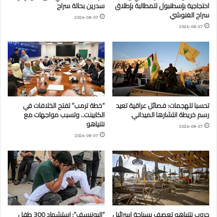
احتجاجية بإسطنبول للمطالبة بإطلاق
سدرين بحالة سراح
سراح الغنوشي
2026-08-07
2026-08-07
تحسبا للهجمات: فصائل عراقية تعيد
“خطة ترمب” تفتح الخلافات في
رسم خريطة انتشارها الميداني
الكابينت.. وتسبب مواجهات مع
نتنياهو
2026-08-07
2026-08-07
حروب نتنياهو تعصف بسياحة إسرائيل
“اليونيسف”: استشهاد 300 طفل