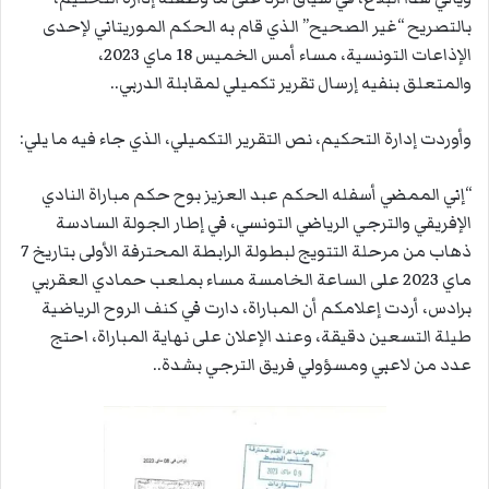
بالتصريح “غير الصحيح” الذي قام به الحكم الموريتاني لإحدى
الإذاعات التونسية، مساء أمس الخميس 18 ماي 2023،
والمتعلق بنفيه إرسال تقرير تكميلي لمقابلة الدربي..
وأوردت إدارة التحكيم، نص التقرير التكميلي، الذي جاء فيه ما يلي:
“إني الممضي أسفله الحكم عبد العزيز بوح حكم مباراة النادي
الإفريقي والترجي الرياضي التونسي، في إطار الجولة السادسة
ذهاب من مرحلة التتويج لبطولة الرابطة المحترفة الأولى بتاريخ 7
ماي 2023 على الساعة الخامسة مساء بملعب حمادي العقربي
برادس، أردت إعلامكم أن المباراة، دارت في كنف الروح الرياضية
طيلة التسعين دقيقة، وعند الإعلان على نهاية المباراة، احتج
عدد من لاعبي ومسؤولي فريق الترجي بشدة..