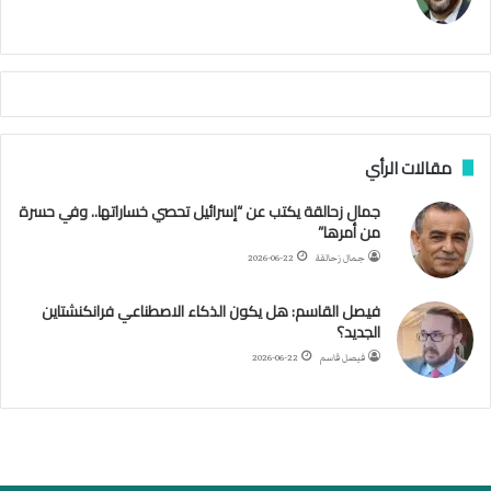
ر
ي
م
ي
ص
ا
ب
ف
مقالات الرأي
ي
ا
جمال زحالقة يكتب عن “إسرائيل تحصي خساراتها.. وفي حسرة
ل
من أمرها”
أ
ر
جمال زحالقة
2026-06-22
ب
ط
فيصل القاسم: هل يكون الذكاء الاصطناعي فرانكنشتاين
ة
الجديد؟
ا
فيصل قاسم
2026-06-22
ل
م
ت
ق
ا
ط