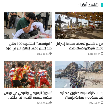
شاهد أيضا :
حروب نتنياهو تعصف بسياحة إسرائيل
“اليونيسف”: استشهاد 300 طفل
وتكبّد شركاتها خسائر حادة
منذ إعلان وقف إطلاق النار في غزة
2026-08-06
2026-08-07
بسبب كارثة سبتة: دعاوى قضائية
“سوبر” الإفريقي والترجي في تونس
ضد مسؤولين مغاربة وإسبان
بحضور جمهور الناديين في جانفي
2026-08-06
2026-08-06