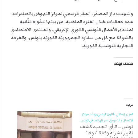
وشهدت دار المصدّر، المقر الرسمي لمركز النهوض بالصادرات،
عدة فعاليات خلال الفترة الماضية، من بينها للدّورة الثّانية
لمنتدى الأعمال التّونسي الكوري الإفريقي، والمنتدى الاقتصادي
بالشراكة مع كل من سفارة الجمهوريّة الكوريّة بتونس، والغرفة
التجارية التونسية الكورية.
معجب بهذه:
مرتبط
تقرير إيطالي: قانون فرنسي يهدّد مراكز
الإتصال والتسويق عبر الهاتف في تونس
تونس ــ الرأي الجديد كشف
تقرير نشرته وكالة "نوفا"