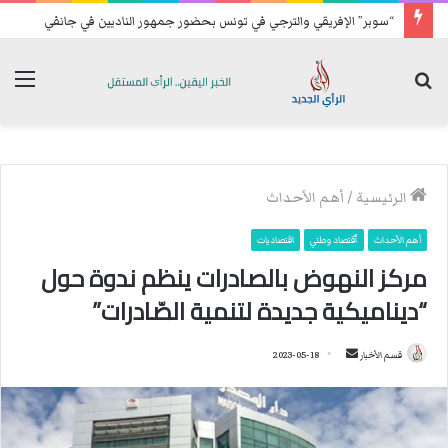
“سوبر” الإفريقي والترجي في تونس بحضور جمهور الناديين في جانفي
بحث
الق
عن
الرئيسية
/
أهم الأحداث
أهم الأحداث
ٱقتصاد وطني
اقتصاديات
مركز النهوض بالصادرات ينظم ندوة حول
“ديناميكية جديدة لتنمية الصّادرات”
قسم الأخبار
أ
2023-05-18
ر
س
ل