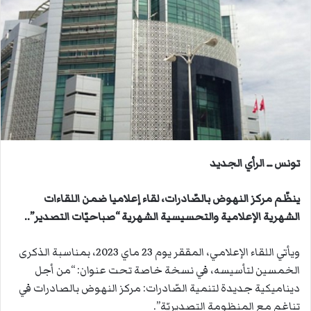
ب
ر
ي
د
ا
إ
ل
ك
ت
ر
تونس ــ الرأي الجديد
و
ن
ينظّم مركز النهوض بالصّادرات، لقاء إعلاميا ضمن اللقاءات
ي
الشهرية الإعلامية والتحسيسية الشهرية “صباحيّات التصدير”..
ا
ويأتي اللقاء الإعلامي، المققر يوم 23 ماي 2023، بمناسبة الذكرى
الخمسين لتأسيسه، في نسخة خاصة تحت عنوان: “من أجل
ديناميكية جديدة لتنمية الصّادرات: مركز النهوض بالصادرات في
تناغم مع المنظومة التصديريّة”.