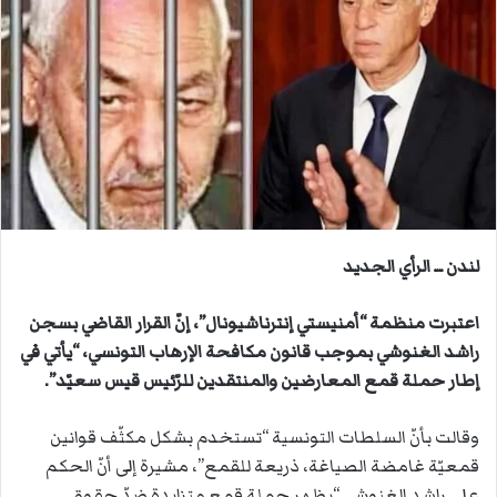
ب
ر
ي
د
ا
إ
ل
ك
ت
ر
لندن ــ الرأي الجديد
و
ن
اعتبرت منظمة “أمنيستي إنترناشيونال”، إنّ القرار القاضي بسجن
ي
راشد الغنوشي بموجب قانون مكافحة الإرهاب التونسي، “يأتي في
ا
إطار حملة قمع المعارضين والمنتقدين للرّئيس قيس سعيّد”.
وقالت بأنّ السلطات التونسية “تستخدم بشكل مكثّف قوانين
قمعيّة غامضة الصياغة، ذريعة للقمع”، مشيرة إلى أنّ الحكم
على راشد الغنوشي “يظهر حملة قمع متزايدة ضدّ حقوق