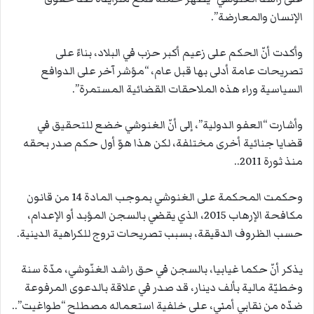
الإنسان والمعارضة”.
وأكدت أنّ الحكم على زعيم أكبر حزب في البلاد، بناءً على
تصريحات عامة أدلى بها قبل عام، “مؤشر آخر على الدوافع
السياسية وراء هذه الملاحقات القضائية المستمرة”.
وأشارت “العفو الدولية”، إلى أنّ الغنوشي خضع للتحقيق في
قضايا جنائية أخرى مختلفة، لكن هذا هوّ أول حكم صدر بحقه
منذ ثورة 2011..
وحكمت المحكمة على الغنوشي بموجب المادة 14 من قانون
مكافحة الإرهاب 2015، الذي يقضي بالسجن المؤبد أو الإعدام،
حسب الظروف الدقيقة، بسبب تصريحات تروج للكراهية الدينية.
يذكر أنّ حكما غيابيا، بالسجن في حق راشد الغنّوشي، مدّة سنة
وخطيّة مالية بألف دينار، قد صدر في علاقة بالدعوى المرفوعة
ضدّه من نقابي أمني، على خلفية استعماله مصطلح “طواغيت”..