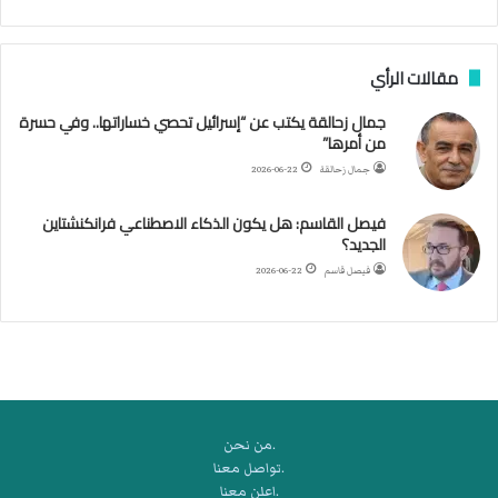
ا
ب
ف
مقالات الرأي
ي
ا
جمال زحالقة يكتب عن “إسرائيل تحصي خساراتها.. وفي حسرة
ل
من أمرها”
أ
ر
جمال زحالقة
2026-06-22
ب
ط
فيصل القاسم: هل يكون الذكاء الاصطناعي فرانكنشتاين
ة
الجديد؟
ا
فيصل قاسم
2026-06-22
ل
م
ت
ق
ا
ط
ع
.من نحن
ة
.تواصل معنا
ل
.اعلن معنا
ر