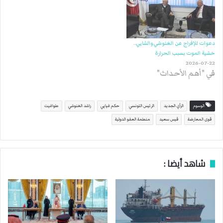
دعوات للإفراج عن الغنوشي والشابي..
خشية الموت بسبب الحرارة
2026-07-22
في "أهم الأحداث"
الوسوم
الرأي الجديد
الرئيس التونسي
حكم غيابي
راشد الغنوشي
طواغيت
قوى المعارضة
قيس سعيد
منطمة العفو الدولية
شاهد أيضا :