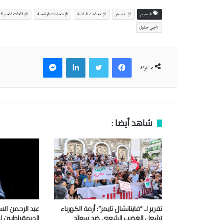
الوسوم
الإستعمار
الإنتخابات البلدية
الإنتخابات الرئاسية
الإيقافات الأخيرة
ناجي جلول
فيسبوك
تويتر
لينكدإن
ماسنجر
مشاركة
شاهد أيضا :
تقرير لـ “فاينانشال تايمز”: أزمة الكهرباء
عبد الرحمن الس
تشعل الغضب الشعبي ضد سعيّد
الديمقراطيين 