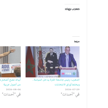
ة
ل
معجب بهذه:
ر
ك
ب
ت
ه
مرتبط
المغرب: رئيس جامعة الكرة يدخل السياسة..
أيباك تضخ أضخم مبل
ويخلط أوراق الانتخابات
من أصول عربية
2026-08-04
2026-07-29
في "أحداث"
في "أحداث"