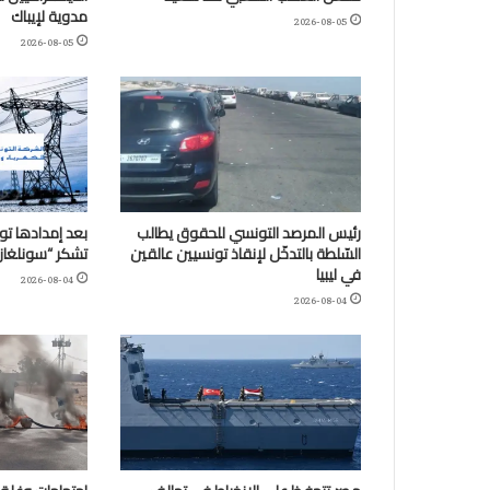
مدوية لإيباك
2026-08-05
2026-08-05
رئيس المرصد التونسي للحقوق يطالب
بعد إمدادها تو
السّلطة بالتدخّل لإنقاذ تونسيين عالقين
تشكر “سونلغاز” ا
في ليبيا
2026-08-04
2026-08-04