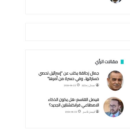
م
ي
ة
ا
ل
س
ف
ن
ف
ي
م
مقالات الرأي
ض
ي
جمال زحالقة يكتب عن “إسرائيل تحصي
ق
خساراتها.. وفي حسرة من أمرها”
ه
جمال زحالقة
2026-06-22
ر
م
فيصل القاسم: هل يكون الذكاء
ز
الاصطناعي فرانكنشتاين الجديد؟
فيصل قاسم
2026-06-22