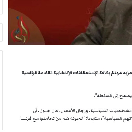
أ
م
ق
أ
ص
ج
ى
ن
.
ب
.
ي
و
ل
ش
د
ه
ر
د
ب
ا
ي
ء
ك
به مهتمّ بكافة الإستحقاقات الإنتخابية القادمة الرئاسية
ب
ر
ر
ة
ص
ا
يطمح إلى السلطة”.
ا
ل
ص
ي
ا
د
ن الشخصيات السياسية، ورجال الأعمال، قال جلول، أن
ل
تهم السياسية”، متابعا: “الخونة هم من تعاملوا مع فرنسا
ا
ح