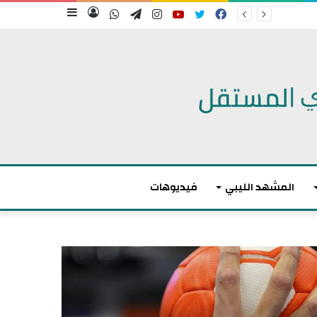
فيسبوك
تويتر
يوتيوب
انستقرام
تيلقرام
واتساب
تسجيل
إضافة
الدخول
عمود
جانبي
المشهد الليبي
فيديوهات
م
ا
ك
ر
و