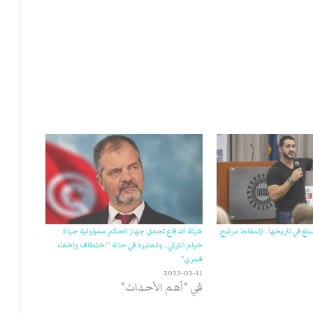
ت
ل
ا
ل
غ في تاريخها.. لإسقاط مرشح
هيئة الدفاع تحمل جهاز الحكم مسؤولية حياة
خيام التركي.. وتعتبره في حالة ”اختطاف وإخفاء
قسري”
2023-02-11
في "أهم الأحداث"