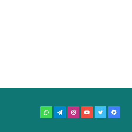
فيسبوك
تويتر
يوتيوب
انستقرام
تيلقرام
واتساب