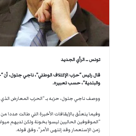
ي
ن
ص
ي
ا
ا
ب
ف
ي
ا
ل
أ
تونس ــ الرأي الجديد
ر
ب
ط
قال رئيس “حزب الإئتلاف الوطني”، ناجي جلول، أن “حز
ة
والبلدية”، حسب تعبيره.
ا
ل
ووصف ناجي جلول، حزبه بـ “الحزب المعارض الذي 
م
ت
ق
وفيما يتعلّق بالإيقافات الأخيرة التي طالت عددا م
ا
“الموقوفين الحاليين ليسوا بخونة ولكن لديهم ميولا
ط
زمن الإستعمار وقد إنتهى الأمر”، وفق قوله.
ع