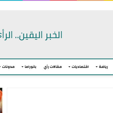
 الديمقراطيين للكنغرس.. وهزيمة مدوية لإيباك
رياضة
اقتصاديات
مقالات رأي
بانوراما
مدونات
أ
ا
ك
ل
ث
ا
ر
ت
م
ح