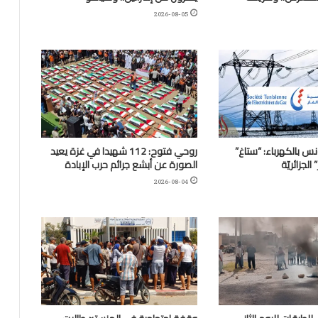
2026-08-05
نس بالكهرباء: “ستاغ”
روحي فتوح: 112 شهيدا في غزة يعيد
لجزائريّة
الصورة عن أبشع جرائم حرب الإبادة
2026-08-04