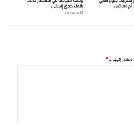
للطرقات لليوم الثاني
وقفة احتجاجية في المنستير طالبت
 أم العرائس
بالماء كحقّ إنساني
2026-08-04
مشار إليها بـ
*