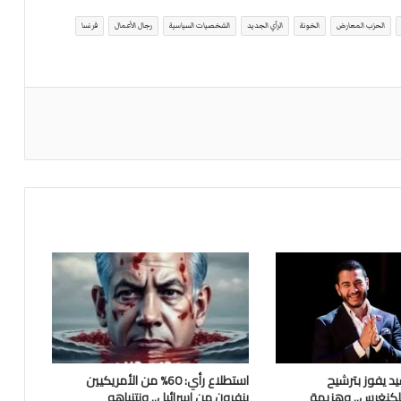
الحزب المعارض
الخونة
الرأي الجديد
الشخصيات السياسية
رجال الأعمال
فرنسا
يد يفوز بترشيح
استطلاع رأي: 60% من الأمريكيين
للكنغرس.. وهزيمة
ينفرون من إسرائيل.. ونتنياهو