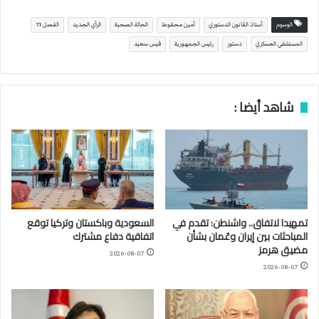
الوسوم
أستاذ القانون الدستوري
أمين محفوظ
الحالة الصحية
الرأي الجديد
الفصل 71
المستشفى العسكري
دستور
رئيس الجمهورية
قيس سعيد
شاهد أيضا :
تمهيدا لاتفاق.. واشنطن: تقدم في
السعودية وباكستان وتركيا توقع
المباحثات بين إيران وعُمان بشأن
اتفاقية دفاع مشترك
مضيق هرمز
2026-08-07
2026-08-07