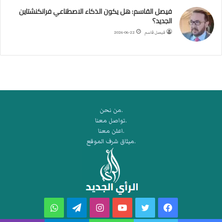
ك
فيصل القاسم: هل يكون الذكاء الاصطناعي فرانكنشتاين
ر
الجديد؟
ة
فيصل قاسم
2026-06-22
ا
ل
ي
د
.من نحن
.تواصل معنا
.اعلن معنا
.ميثاق شرف الموقع
فيسبوك
تويتر
يوتيوب
انستقرام
تيلقرام
واتساب