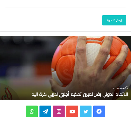
ا
ل
ا
ت
ح
ا
د
ا
ل
2026-03-26
الاتحاد الدولي يقرر تعيين تحكيم أجنبي لدربي كرة اليد
د
و
ل
ف
ت
ي
ا
ت
و
ي
ي
ي
و
و
ن
ي
ا
ق