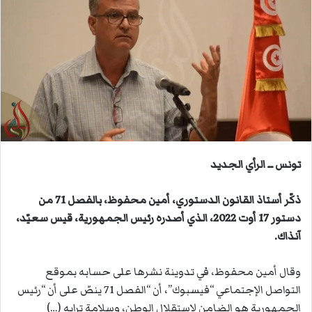
ل
ب
ر
ي
د
ا
إ
ل
ك
ت
تونس ــ الرأي الجديد
ر
و
ذكّر أستاذ القانون الدستوري، أمين محفوظ، بالفصل 71 من
ن
دستور 17 أوت 2022، الذي أصدره رئيس الجمهورية، قيس سعيّد،
ي
آنذاك.
ا
وقال أمين محفوظ، في تدوينة نشرها على حسابه بموقع
التواصل الإجتماعي “فيسبوك”، أن “الفصل 71 ينصّ على أن “رئيس
الجمهورية هو الضامن لإستقلال الوطن، وسلامة ترابه (…)