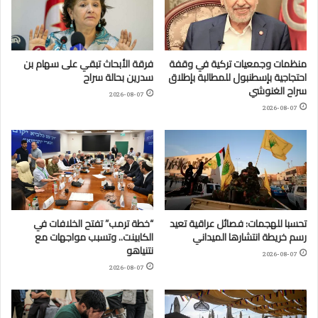
منظمات وجمعيات تركية في وقفة
فرقة الأبحاث تبقي على سهام بن
احتجاجية بإسطنبول للمطالبة بإطلاق
سدرين بحالة سراح
سراح الغنوشي
2026-08-07
2026-08-07
تحسبا للهجمات: فصائل عراقية تعيد
“خطة ترمب” تفتح الخلافات في
رسم خريطة انتشارها الميداني
الكابينت.. وتسبب مواجهات مع
نتنياهو
2026-08-07
2026-08-07