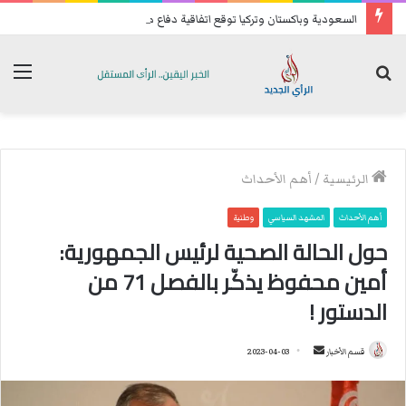
السعودية وباكستان وتركيا توقع اتفاقية دفاع مشترك
بحث
الق
عن
الرئيسية
/
أهم الأحداث
أهم الأحداث
المشهد السياسي
وطنية
حول الحالة الصحية لرئيس الجمهورية:
أمين محفوظ يذكّر بالفصل 71 من
الدستور !
قسم الأخبار
أ
2023-04-03
ر
س