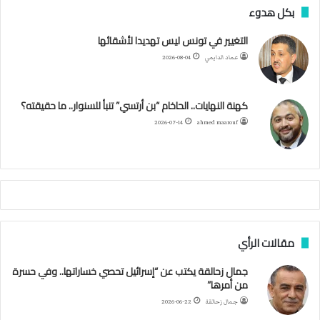
ر
س
ي
ت
س
ل
ت
بكل هدوء
ر
ت
ب
ت
ي
ت
ق
س
التغيير في تونس ليس تهديدا لأشقائها
ع
عماد الدايمي
2026-08-04
ي
و
ر
و
ق
ر
ا
ي
ن
ك
ب
ر
ا
ب
كهنة النهايات.. الحاخام “بن أرتسي” تنبأ للسنوار.. ما حقيقته؟
ت
ح
ا
م
2026-07-14
ahmed maarouf
ك
ي
م
م
أ
ج
ن
ب
مقالات الرأي
ي
ل
جمال زحالقة يكتب عن “إسرائيل تحصي خساراتها.. وفي حسرة
د
من أمرها”
ر
ب
جمال زحالقة
2026-06-22
ي