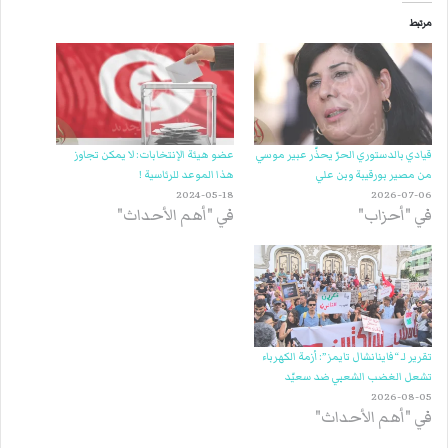
مرتبط
قيادي بالدستوري الحرّ يحذّر عبير موسي
عضو هيئة الإنتخابات: لا يمكن تجاوز
من مصير بورقيبة وبن علي
هذا الموعد للرئاسية !
2024-05-18
2026-07-06
في "أحزاب"
في "أهم الأحداث"
تقرير لـ “فاينانشال تايمز”: أزمة الكهرباء
تشعل الغضب الشعبي ضد سعيّد
2026-08-05
في "أهم الأحداث"