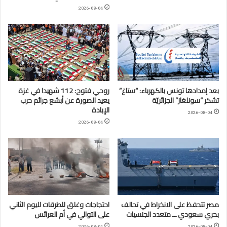
2026-08-04
بعد إمدادها تونس بالكهرباء: “ستاغ”
روحي فتوح: 112 شهيدا في غزة
تشكر “سونلغاز” الجزائريّة
يعيد الصورة عن أبشع جرائم حرب
الإبادة
2026-08-04
2026-08-04
مصر تتحفظ على الانخراط في تحالف
احتجاجات وغلق للطرقات لليوم الثاني
بحري سعودي ــ متعدد الجنسيات
على التوالي في أم العرائس
2026-08-04
2026-08-04