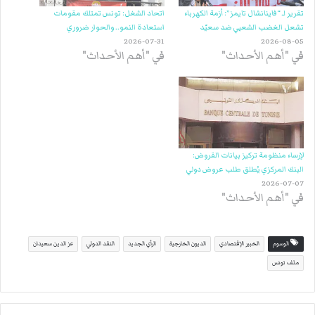
تقرير لـ “فاينانشال تايمز”: أزمة الكهرباء
اتحاد الشغل: تونس تمتلك مقومات
تشعل الغضب الشعبي ضد سعيّد
استعادة النمو.. والحوار ضروري
2026-07-31
2026-08-05
في "أهم الأحداث"
في "أهم الأحداث"
لإرساء منظومة تركيز بيانات القروض:
البنك المركزي يُطلق طلب عروض دولي
2026-07-07
في "أهم الأحداث"
الوسوم
الخبير الإقتصادي
الديون الخارجية
الرأي الجديد
النقد الدولي
عز الدين سعيدان
ملف تونس