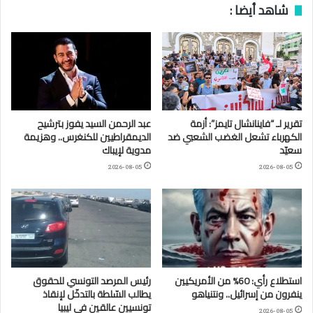
شاهد أيضا :
تقرير لـ “فاينانشال تايمز”: أزمة
عبد الرحمن السيد يفوز بترشيح
الكهرباء تشعل الغضب الشعبي ضد
الديمقراطيين للكنغرس.. وهزيمة
سعيّد
مدوية لإيباك
2026-08-05
2026-08-05
استطلاع رأي: 60% من الأمريكيين
رئيس المرصد التونسي للحقوق
ينفرون من إسرائيل.. ونتنياهو
يطالب السّلطة بالتدخّل لإنقاذ
تونسيين عالقين في ليبيا
2026-08-05