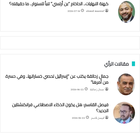
كهنة النهايات.. الحاخام “بن أرتسي” تنبأ للسنوار.. ما حقيقته؟
ا
ئ
ا
م
2026-07-14
ahmed maarouf
ر
ي
م
ي
ص
ا
ب
ف
مقالات الرأي
ي
ا
جمال زحالقة يكتب عن “إسرائيل تحصي خساراتها.. وفي حسرة
ل
من أمرها”
أ
ر
جمال زحالقة
2026-06-22
ب
ط
فيصل القاسم: هل يكون الذكاء الاصطناعي فرانكنشتاين
ة
الجديد؟
ا
فيصل قاسم
2026-06-22
ل
م
ت