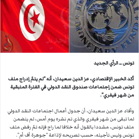
ب
ر
ي
د
ا
إ
ل
ك
ت
تونس ــ الرأي الجديد
ر
و
أكد الخبير الإقتصادي، عز الدين سعيدان، أنه “لم يتمّ إدراج ملف
ن
تونس ضمن إجتماعات صندوق النقد الدولي في الفترة المتبقية
ي
من شهر فيفري”.
ا
وأفاد عز الدين سعيدان، أن جدول أعمال اجتماعات النقد الدولي
لما تبقى من شهر فيفري والذي تم نشره يوم أمس، لم يتضمن
ملف تونس، مشددا بالقول أنه خلافا لما راج فإنه تمّ رفض ملف
تونس وليس تأجيله، حسب تصريحه لإذاعة “جوهرة أف أم”.