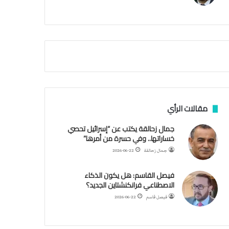
م
أ
ق
ص
ى
.
.
و
ش
ه
د
مقالات الرأي
ا
ء
جمال زحالقة يكتب عن “إسرائيل تحصي
ب
خساراتها.. وفي حسرة من أمرها”
ر
جمال زحالقة
2026-06-22
ص
ا
فيصل القاسم: هل يكون الذكاء
ص
الاصطناعي فرانكنشتاين الجديد؟
ا
ل
فيصل قاسم
2026-06-22
ا
ح