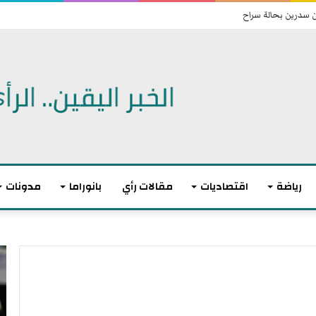
ن سدرين بحالة سراح
رياضة
اقتصاديات
مقالات رأي
بانوراما
مدونات
ت
ا
و
ن
ا
ت
ز
ه
ن
ى