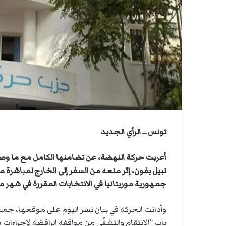
ي
ن
ة
ي
ا
ا
ل
س
ف
ن
ف
ي
م
ض
ي
تونس ــ الرأي الجديد
ق
ه
ر
أعربت حركة النهضة، عن تضامنها الكامل مع ما وصفته 
م
نبيل بفون، إثر منعه من السفر إلى الخارج لمباشرة 
ز
جمهورية موريتانيا في الانتخابات المقررة في شهر ما
وأدانت الحركة في بيان نشر اليوم على موقعها، جميع “