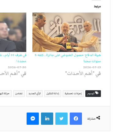
مرتبط
هيئة الدفاع: حصول الغنوشي على جائزة.. كلفه 5
في ظرف 10 
سنوات سجنا
مجددا
2026-07-30
2026-07-13
في "أهم الأحداث"
في "أهم الأح
الوسوم
إجراءات تعسفية
إدانة التنكيل
الرأي الجديد
تضامن
حركة الن
فيسبوك
تويتر
لينكدإن
ماسنجر
مشاركة