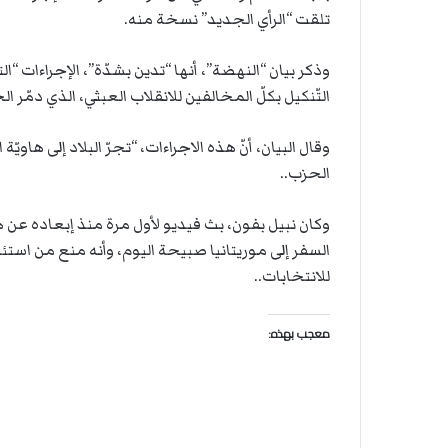
تلقت “الرأي الجديد” نسخة منه.
وذكر بيان “النهضة”، أنها “تدين بشدّة”، الإجراءات 
التّنكيل بكلّ المخالفين للانقلاب العبثي، الذي دمّر الح
وقال البيان، أنّ هذه الاجراءات، “تجرّ البلاد إلى هاو
الحزب..
وكان نبيل بفون، بث فيديو لأول مرة منذ إبعاده عن هي
السفر إلى موريتانيا صبيحة اليوم، وأنه منع من است
للانتخابات..
معجب بهذه: