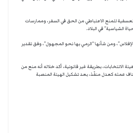
ي
ة
ا
ل
ر
ك
“التعسفية للمنع الاعتباطي من الحق في السفر، وممارسات
ب
ياة السّياسية” في البلاد.
ت
ه
يّة الإفلاس”، ومن شأنها “الرمي بها نحو المجهول”، وفق تقدير
ئة الانتخابات، بطريقة غير قانونية، أكد خلاله أنه منع من
ئناف عمله كعدل منفّذ، بعد تشكيل الهيئة المنصبة