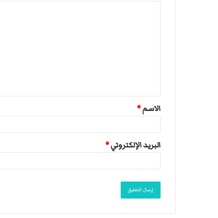
ا
ل
ت
ع
ل
ي
ق
الاسم
*
*
البريد الإلكتروني
*