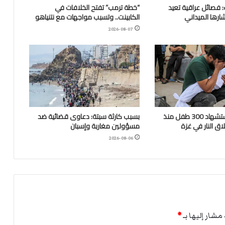
 فصائل عراقية تعيد
“خطة ترمب” تفتح الخلافات في
ارها الميداني
الكابينت.. وتسبب مواجهات مع نتنياهو
2026-08-07
“اليونيسف”: استشهاد 300 طفل منذ
بسبب كارثة سبتة: دعاوى قضائية ضد
ق النار في غزة
مسؤولين مغاربة وإسبان
2026-08-06
مشار إليها بـ
*