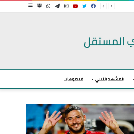
فيسبوك
تويتر
يوتيوب
انستقرام
تيلقرام
واتساب
تسجيل
إضافة
الدخول
عمود
جانبي
المشهد الليبي
فيديوهات
أ
ك
ث
ر
م