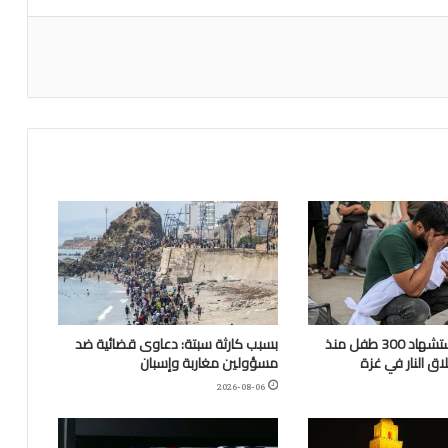
“اليونيسف”: استشهاد 300 طفل منذ
بسبب كارثة سبتة: دعاوى قضائية ضد
ق النار في غزة
مسؤولين مغاربة وإسبان
2026-08-06