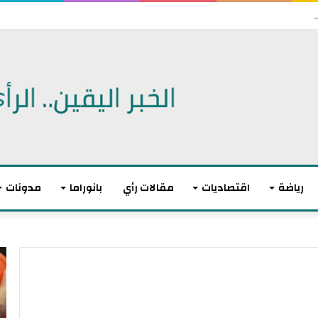
رياضة
اقتصاديات
مقالات رأي
بانوراما
مدونات
أ
ا
ك
ل
ث
ا
ر
ت
م
ح