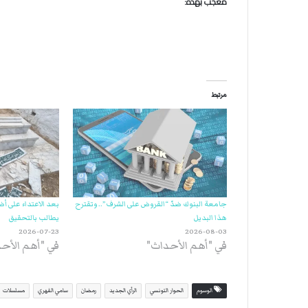
معجب بهذه:
ة
ل
ر
ك
ب
ت
ه
مرتبط
جامعة البنوك ضدّ “القروض على الشرف”.. وتقترح
بعد الاعتداء على أض
هذا البديل
يطالب بالتحقيق
2026-07-23
2026-08-03
في "أهم الأحداث"
في "أهم الأح
الوسوم
الحوار التونسي
الرأي الجديد
رمضان
سامي الفهري
مسلسلات