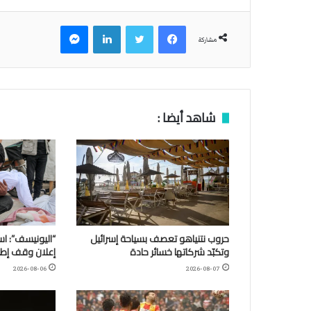
فيسبوك
تويتر
لينكدإن
ماسنجر
مشاركة
شاهد أيضا :
حروب نتنياهو تعصف بسياحة إسرائيل
وتكبّد شركاتها خسائر حادة
إعلان وقف إطلا
2026-08-06
2026-08-07