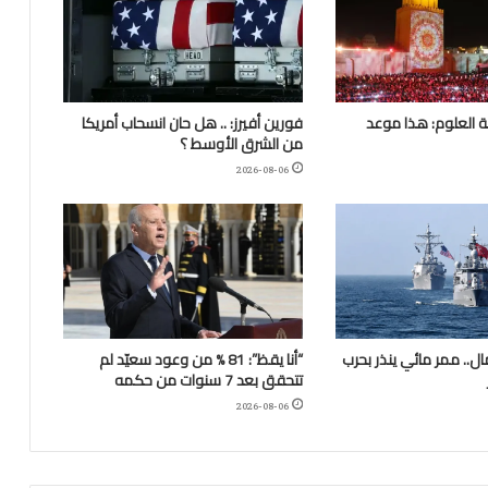
 العلوم: هذا موعد
فورين أفيرز: .. هل حان انسحاب أمريكا
من الشرق الأوسط ؟
2026-08-06
.. ممر مائي ينذر بحرب
“أنا يقظ”: 81 % من وعود سعيّد لم
تتحقق بعد 7 سنوات من حكمه
2026-08-06