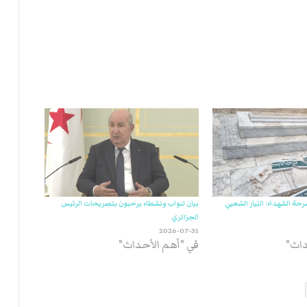
ت
ل
ا
ل
رحة الشهداء: التيار الشعبي
بيان لنواب ونشطاء يرحبون بتصريحات الرئيس
الجزائري
2026-07-31
داث"
في "أهم الأحداث"