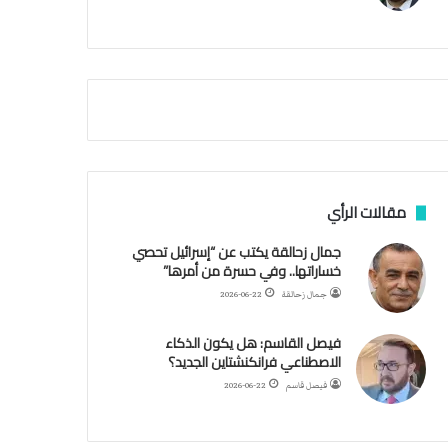
م
ي
ة
ا
ل
س
ف
ن
ف
ي
م
مقالات الرأي
ض
ي
جمال زحالقة يكتب عن “إسرائيل تحصي
ق
خساراتها.. وفي حسرة من أمرها”
ه
جمال زحالقة
2026-06-22
ر
م
فيصل القاسم: هل يكون الذكاء
ز
الاصطناعي فرانكنشتاين الجديد؟
فيصل قاسم
2026-06-22