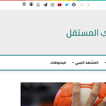
فيسبوك
تويتر
يوتيوب
انستقرام
تيلقرام
واتساب
تسجيل
إضافة
الدخول
عمود
جانبي
المشهد الليبي
فيديوهات
م
ا
ك
ر
و