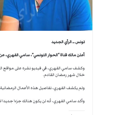
ي
ي
ص
ا
ا
ب
ف
ي
ا
ل
تونس ــ الرأي الجديد
أ
ر
أعلن مالك قناة “الحوار التونسي”، سامي الفهري، عن 
ب
ط
ة
ا
خلال شهر رمضان القادم.
ل
م
ولم يكشف الفهري، تفاصيل هذه الأعمال الرمضانية.
ت
ق
ا
وأكد سامي الفهري، أنه لن يكون هنالك جزءا جديدا لا
ط
ع