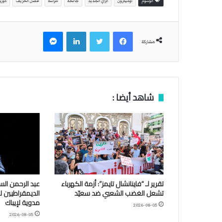
الوسوم
أوميكرون
الرأي الجديد
جائحة
شراسة
فصل الخريف
كورو
فيسبوك
تويتر
لينكدإن
ماسنجر
مشاركة
شاهد أيضا :
تقرير لـ “فاينانشال تايمز”: أزمة الكهرباء
عبد الرحمن الس
تشعل الغضب الشعبي ضد سعيّد
الديمقراطيين 
مدوية لإيباك
2026-08-05
2026-08-05