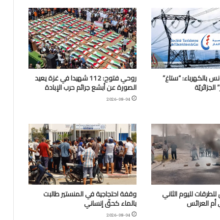
نس بالكهرباء: “ستاغ”
روحي فتوح: 112 شهيدا في غزة يعيد
لجزائريّة
الصورة عن أبشع جرائم حرب الإبادة
2026-08-04
للطرقات لليوم الثاني
وقفة احتجاجية في المنستير طالبت
 أم العرائس
بالماء كحقّ إنساني
2026-08-04