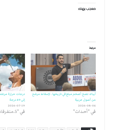
معجب بهذه:
مرتبط
أيباك تضخ أضخم مبلغ في تاريخها.. لإسقاط مرشح
درجات حرارة مرتفعة
من أصول عربية
إلى 49 درجة
2026-07-19
2026-08-04
في "أحداث"
في "5.متفرقات"