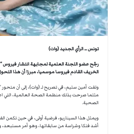
ي
ي
ة
ا
ا
ل
س
ف
ن
ف
تونس ــ الرأي الجديد (وات)
ي
م
رجّح عضو اللجنة العلمية لمجابهة انتشار فيروس “
ض
الخريف القادم فيروسا موسميا، مبرزا أن هذا التحو
ي
ق
ه
ر
مثلما صرحت بذلك منظمة الصحة العالمية، التي اعتب
م
الصحية.
ز
ويمثل هذا السيناريو، فرضية أولى، في حين تكمن الف
أشد فتكا وشراسة من سابقاتها، وهو أمر مستبعد، و