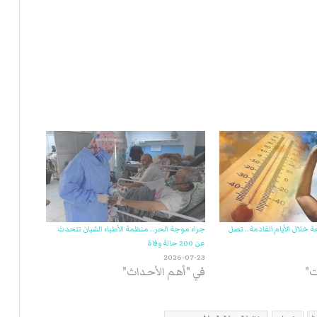
ي
ة
ا
ل
ر
ك
ب
ت
ه
 خلال الأيام القادمة.. تصل
جراء موجة الحر.. منظمة الأطباء الشبان تتحدث
عن 200 حالة وفاة
2026-07-23
في "أهم الأحداث"