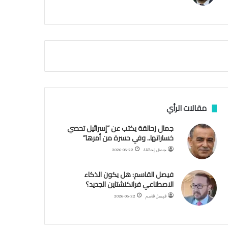
م
أ
ق
ص
ى
.
.
و
ش
ه
د
مقالات الرأي
ا
ء
جمال زحالقة يكتب عن “إسرائيل تحصي
ب
خساراتها.. وفي حسرة من أمرها”
ر
جمال زحالقة
2026-06-22
ص
ا
فيصل القاسم: هل يكون الذكاء
ص
الاصطناعي فرانكنشتاين الجديد؟
ا
ل
فيصل قاسم
2026-06-22
ا
ح