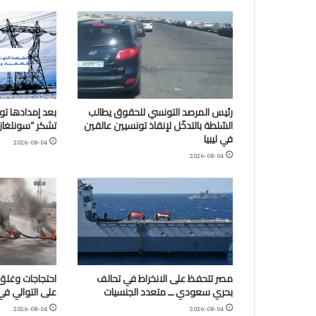
رئيس المرصد التونسي للحقوق يطالب
بعد إمدادها تو
السّلطة بالتدخّل لإنقاذ تونسيين عالقين
تشكر “سونلغاز” ا
في ليبيا
2026-08-04
2026-08-04
مصر تتحفظ على الانخراط في تحالف
احتجاجات وغلق 
بحري سعودي ــ متعدد الجنسيات
على التوالي في
2026-08-04
2026-08-04