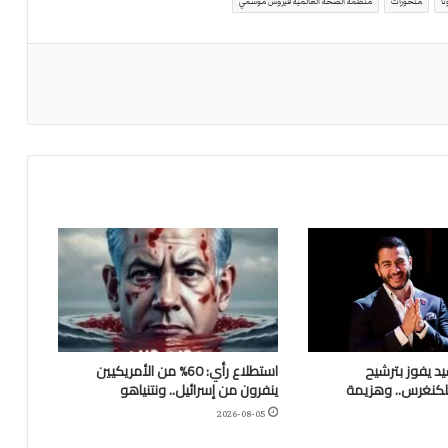
نا
متحورات
منظمة الصحة العالمية فيروس موسمي
يد يفوز بترشيح
استطلاع رأي: 60% من الأمريكيين
للكنغرس.. وهزيمة
ينفرون من إسرائيل.. ونتنياهو
2026-08-05