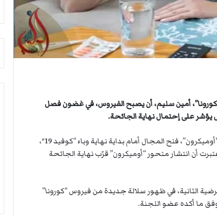
ث
ي
غ
ص
ي
ا
ا
ب
ب
ف
ر
ي
ئ
ا
ي
ل
س
أ
ا
ر
كورونا”، أمين سليم، أن يصبح الفيروس، في غضون فصل
ل
ب
ل يؤشر على إحتمال نهاية الجائحة.
أ
ط
ر
ة
ك
ا
ولفت أمين سليم، في تصريح لـ (وات)، إلى أن متحور “أوميكرون”، فتح المجال أمام بداية نهاية وباء “كوفيد 19″،
ا
ل
رت أن انتشار متحور “أوميكرون” قرّب نهاية الجائحة
ن
م
ف
ت
ي
ق
ل
ا
رضية الثانية، في ظهور سلالة جديدة من فيروس “كورونا”
ي
ط
فق ما أكده عضو اللجنة.
ب
ع