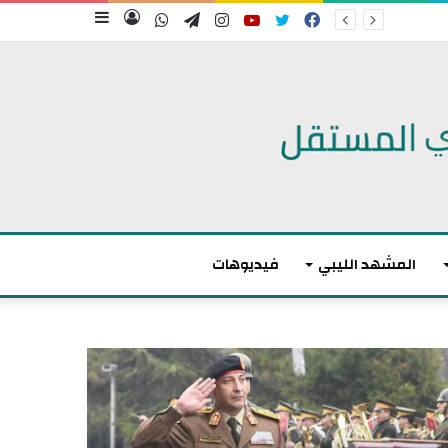
فيسبوك
تويتر
يوتيوب
انستقرام
تيلقرام
واتساب
تسجيل
إضافة
الدخول
عمود
جانبي
المشهد الليبي
فيديوهات
أ
ك
ث
ر
م