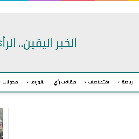
طالب السّلطة بالتدخّل لإنقاذ تونسيين عالقين في ليبيا
رياضة
اقتصاديات
مقالات رأي
بانوراما
مدونات
ت
ا
و
ن
ا
ت
ز
ه
ن
ى