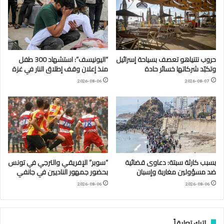
حروب نتنياهو تعصف بسياحة إسرائيل
“اليونيسف”: استشهاد 300 طفل
وتكبّد شركاتها خسائر حادة
منذ إعلان وقف إطلاق النار في غزة
2026-08-06
2026-08-07
بسبب كارثة سبتة: دعاوى قضائية
“سوبر” الإفريقي والترجي في تونس
ضد مسؤولين مغاربة وإسبان
بحضور جمهور الناديين في جانفي
2026-08-06
2026-08-06
اترك تعليقاً