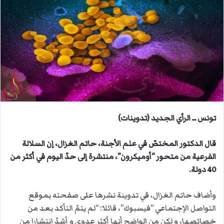
ل
ب
ر
ي
د
ا
إ
ل
ك
ت
تونس ــ الرأي الجديد (تدوينات)
ر
و
قال الدكتور المختصّ في علم الأجنة، حاتم الغزال، إن السلالة
ن
الفرعية من متحور “أوميكرون”، منتشرة إلى حدّ اليوم في أكثر من
ي
40 دولة.
ا
وأضاف حاتم الغزال، في تدوينة نشرها على صفحته بموقع
التواصل الإجتماعي “فيسبوك”، قائلا: “لم يتمّ التأكد بعد من
خصائصها، و لكن من الواضح أنها أكثر عدوى و أشدّ انتشارا من