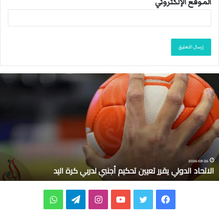
الموقع الإلكتروني
ا
ل
ا
ت
ح
ا
د
ا
ل
2026-03-26
الاتحاد الدولي يقرر تعيين تحكيم أجنبي لدربي كرة اليد
د
و
ل
ف
ت
ي
ا
ت
و
ي
ي
ي
و
و
ن
ي
ا