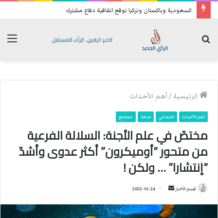
السعودية وباكستان وتركيا توقع اتفاقية دفاع مشترك
بحث
الق
عن
الرئيسية
/
أهم الأحداث
أهم الأحداث
اجتماعي
صحة
مجتمع
مختصّ في علم الأجنة: السلالة الفرعية
من متحور “أوميكرون” أكثر عدوى وأشدّ
“إنتشارا” … ولكن !
قسم الأخبار
أ
2022-01-24
ر
س