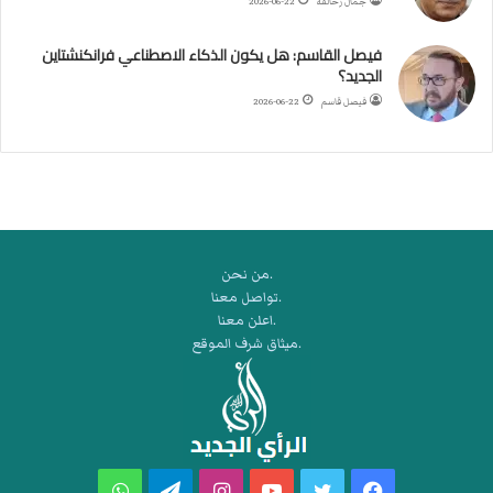
جمال زحالقة
2026-06-22
ي
ك
فيصل القاسم: هل يكون الذكاء الاصطناعي فرانكنشتاين
ر
الجديد؟
ة
فيصل قاسم
2026-06-22
ا
ل
ي
د
.من نحن
.تواصل معنا
.اعلن معنا
.ميثاق شرف الموقع
فيسبوك
تويتر
يوتيوب
انستقرام
تيلقرام
واتساب