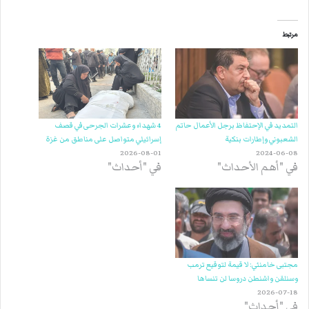
مرتبط
التمديد في الإحتفاظ برجل الأعمال حاتم
4 شهداء وعشرات الجرحى في قصف
الشعبوني وإطارات بنكية
إسرائيلي متواصل على مناطق من غزة
2026-08-01
2024-06-08
في "أهم الأحداث"
في "أحداث"
مجتبى خامنئي: لا قيمة لتوقيع ترمب
وسنلقن واشنطن دروسا لن تنساها
2026-07-18
في "أحداث"