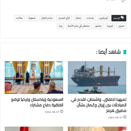
الوسوم
أوميكرون
إصابات
إنتشار
الرأي الجديد
حاتم الغزال
خطورة
سلالات
عدوى
كورونا
متحور
مختصّ في علم الأجنة
وباء
شاهد أيضا :
تمهيدا لاتفاق.. واشنطن: تقدم في
السعودية وباكستان وتركيا توقع
المباحثات بين إيران وعُمان بشأن
اتفاقية دفاع مشترك
مضيق هرمز
2026-08-07
2026-08-07