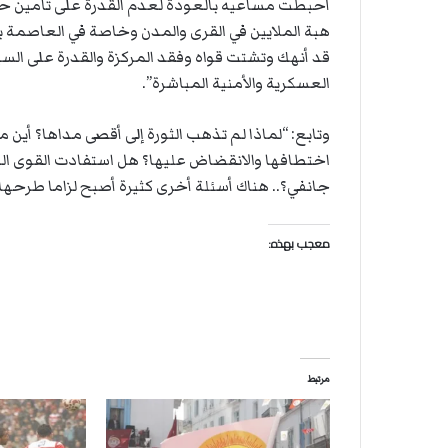
ة
أحبطت مساعيه بالعودة لعدم القدرة على تأمين حيا
ل
هبة الملايين في القرى والمدن وخاصة في العاصمة بأغ
ر
قد أنهك وتشتت قواه وفقد المركزة والقدرة على السي
ك
العسكرية والأمنية المباشرة”.
ب
ت
ه
وتابع: “لماذا لم تذهب الثورة إلى أقصى مداها؟ أين
جانفي؟.. هناك أسئلة أخرى كثيرة أصبح لزاما طرحها بعد 10 سنوات من ا
معجب بهذه:
مرتبط