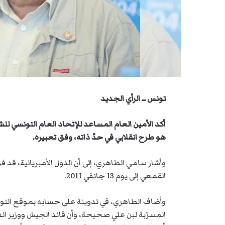
ي
ن
ص
ي
ا
ا
ب
ف
ي
ا
ل
أ
تونس ــ الرأي الجديد
ر
ب
ط
ة
هو طرح انقلابي في حدّ ذاته، وفق تعبيره.
ا
ل
وأشار سامي الطاهري، إلى أن الدول الأمبريالية، ق
م
ت
القمعي إلى يوم 13 جانفي 2011.
ق
ا
وأضاف الطاهري، في تدوينة على حسابه بموقع التوا
ط
المسرّبة لبن علي صحيحة، وأن قائد الجيش ووزير ال
ع