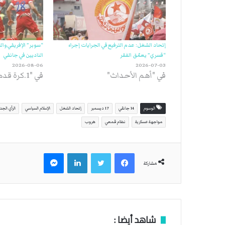
إتحاد الشغل: عدم الترفيع في الجرايات إجراء
“سوبر” الإفريقي و
“قسري” يعمّق الفقر
الناديين في جانفي
2026-08-06
2026-07-03
في "أهم الأحداث"
في "1.كرة قدم"
الوسوم
14 جانفي
17 ديسمبر
إتحاد الشغل
الإسلام السياسي
الرأي الجد
مواجهة عسكرية
نظام قمعي
هروب
فيسبوك
تويتر
لينكدإن
ماسنجر
مشاركة
شاهد أيضا :