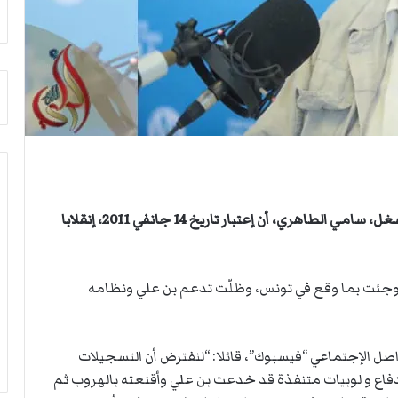
أ
م
ق
أ
ص
ج
ى
ن
.
ب
.
ي
و
ل
ش
د
ه
ر
د
ب
ا
ي
ء
ك
أكد الأمين العام المساعد للإتحاد العام التونسي للشغل، سامي الطاهري، أن إعتبار تاريخ 14 جانفي 2011، إنقلابا
ب
ر
ر
ة
ص
ا
د فوجئت بما وقع في تونس، وظلّت تدعم بن علي ونظامه
ا
ل
ص
ي
ا
د
ل
صل الإجتماعي “فيسبوك”، قائلا: “لنفترض أن التسجيلات
ا
دفاع و لوبيات متنفذة قد خدعت بن علي وأقنعته بالهروب ثم
ح