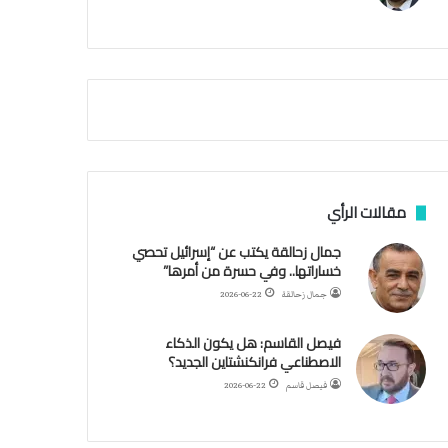
م
ي
ة
ا
ل
س
ف
ن
ف
ي
م
مقالات الرأي
ض
ي
جمال زحالقة يكتب عن “إسرائيل تحصي
ق
خساراتها.. وفي حسرة من أمرها”
ه
جمال زحالقة
2026-06-22
ر
م
فيصل القاسم: هل يكون الذكاء
ز
الاصطناعي فرانكنشتاين الجديد؟
فيصل قاسم
2026-06-22