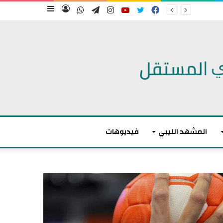
فيسبوك
تويتر
يوتيوب
انستقرام
تيلقرام
واتساب
تسجيل
إضافة
الدخول
عمود
جانبي
المشهد الليبي
فيديوهات
م
ا
ك
ر
و