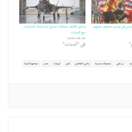
الترجي في تونس بحضور جمهور
وثائق تكشف صفقات تسليح إسرائيلية بالمليارات..
مع الإمارات
2026-08-04
في "أحداث"
يد
بن علي
تسجيلات مسربة
سامي الطاهري
قرى
لوبيات
مدن
مواجهة أمنية