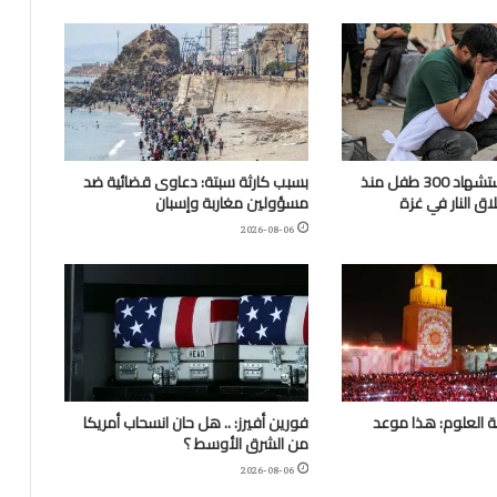
“اليونيسف”: استشهاد 300 طفل منذ
بسبب كارثة سبتة: دعاوى قضائية ضد
ق النار في غزة
مسؤولين مغاربة وإسبان
2026-08-06
 العلوم: هذا موعد
فورين أفيرز: .. هل حان انسحاب أمريكا
من الشرق الأوسط ؟
2026-08-06