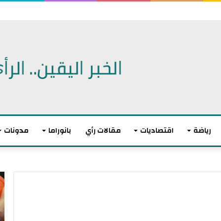
رياضة
اقتصاديات
مقالات رأي
بانوراما
مدونات
أ
ا
ك
ل
ث
ا
ر
ت
م
ح