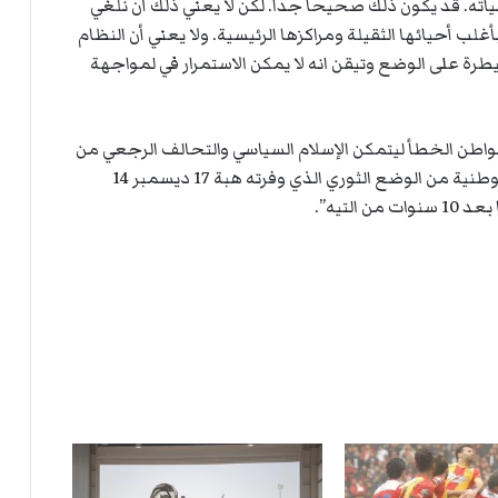
ت
ته. قد يكون ذلك صحيحا جدا. لكن لا يعني ذلك أن نلغي
ل
لب أحيائها الثقيلة ومراكزها الرئيسية. ولا يعني أن النظام
ا
طرة على الوضع وتيقن انه لا يمكن الاستمرار في لمواجهة
ل
 مواطن الخطأ ليتمكن الإسلام السياسي والتحالف الرجعي من
اختطافها والانقضاض عليها؟ هل استفادت القوى الوطنية من الوضع الثوري الذي وفرته هبة 17 ديسمبر 14
لتيه”.