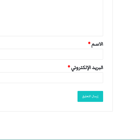
ع
ل
ي
ق
الاسم
*
*
البريد الإلكتروني
*