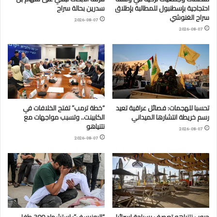
احتجاجية بإسطنبول للمطالبة بإطلاق
سدرين بحالة سراح
سراح الغنوشي
2026-08-07
2026-08-07
تحسبا للهجمات: فصائل عراقية تعيد
“خطة ترمب” تفتح الخلافات في
رسم خريطة انتشارها الميداني
الكابينت.. وتسبب مواجهات مع
نتنياهو
2026-08-07
2026-08-07
حروب نتنياهو تعصف بسياحة إسرائيل
“اليونيسف”: استشهاد 300 طفل