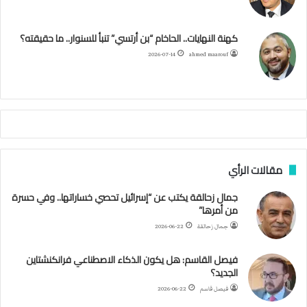
و
ر
و
ق
ر
ا
ج
ز
ك
ب
ر
ا
ب
كهنة النهايات.. الحاخام “بن أرتسي” تنبأ للسنوار.. ما حقيقته؟
ا
ئ
ا
م
2026-07-14
ahmed maarouf
ر
ي
م
ي
ص
ا
ب
ف
مقالات الرأي
ي
ا
جمال زحالقة يكتب عن “إسرائيل تحصي خساراتها.. وفي حسرة
ل
من أمرها”
أ
ر
جمال زحالقة
2026-06-22
ب
ط
فيصل القاسم: هل يكون الذكاء الاصطناعي فرانكنشتاين
ة
الجديد؟
ا
فيصل قاسم
2026-06-22
ل