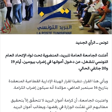
ي
د
ا
إ
ل
ك
ت
تونس ــ الرأي الجديد
ر
و
أعلنت الجامعة العامة للبريد، المنضوية تحت لواء الإتحاد العام
ن
التونسي للشغل، عن دخول أعوانها في إضراب بيومين، أيام 19
ي
و20 جانفي الحالي.
ا
ويأتي هذا القرار، تنفيذا لقرار الهيئة الإدارية القطاعية المنعقدة
بتاريخ 16 سبتمبر الماضي، مؤكدة أنه سيكون إضراب الكرامة.
واعتبرت الجامعة، أن كرامة أعوان البريد لا تتحقّق إلاّ بتحقيق
مطالبهم التي تفنّنت الوزارة في رفضها، ويطالب أعوان البريد