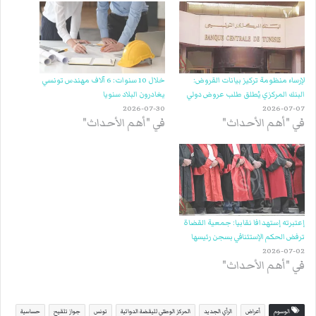
لإرساء منظومة تركيز بيانات القروض:
خلال 10 سنوات: 6 آلاف مهندس تونسي
البنك المركزي يُطلق طلب عروض دولي
يغادرون البلاد سنويا
2026-07-30
2026-07-07
في "أهم الأحداث"
في "أهم الأحداث"
إعتبرته إستهدافا نقابيا: جمعية القضاة
ترفض الحكم الإستئنافي بسجن رئيسها
2026-07-02
في "أهم الأحداث"
الوسوم
أعراض
الرأي الجديد
المركز الوطني لليقضة الدوائية
تونس
جواز تلقيح
حساسية