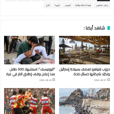
رياض دغفوس
شهادة إعفاء وقتية
فيروس
كورونا
لقاح
شاهد أيضا :
حروب نتنياهو تعصف بسياحة إسرائيل
“اليونيسف”: استشهاد 300 طفل
وتكبّد شركاتها خسائر حادة
منذ إعلان وقف إطلاق النار في غزة
2026-08-06
2026-08-07