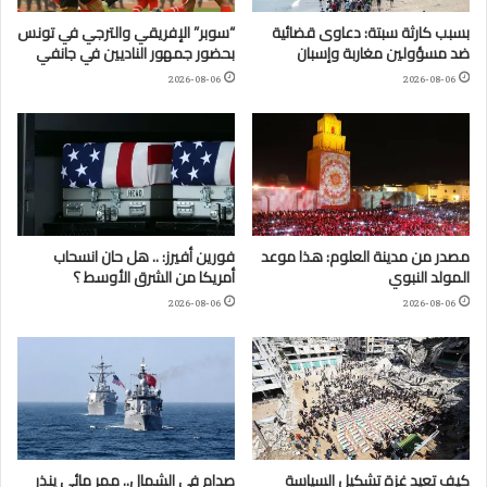
بسبب كارثة سبتة: دعاوى قضائية
“سوبر” الإفريقي والترجي في تونس
ضد مسؤولين مغاربة وإسبان
بحضور جمهور الناديين في جانفي
2026-08-06
2026-08-06
مصدر من مدينة العلوم: هذا موعد
فورين أفيرز: .. هل حان انسحاب
المولد النبوي
أمريكا من الشرق الأوسط ؟
2026-08-06
2026-08-06
كيف تعيد غزة تشكيل السياسة
صدام في الشمال.. ممر مائي ينذر