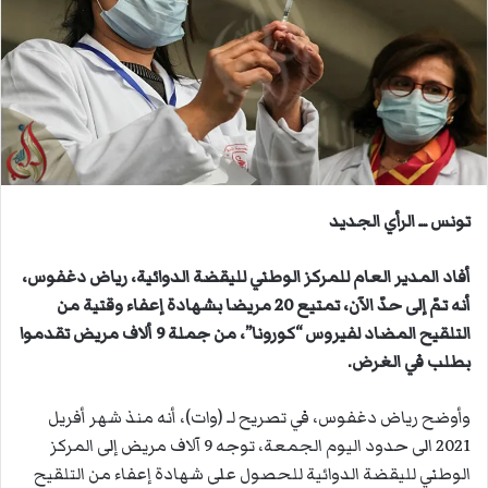
ب
ر
ي
د
ا
إ
ل
ك
ت
تونس ــ الرأي الجديد
ر
و
أفاد المدير العام للمركز الوطني لليقضة الدوائية، رياض دغفوس،
ن
أنه تمّ إلى حدّ الآن، تمتيع 20 مريضا بشهادة إعفاء وقتية من
ي
التلقيح المضاد لفيروس “كورونا”، من جملة 9 ألاف مريض تقدموا
ا
بطلب في الغرض.
وأوضح رياض دغفوس، في تصريح لـ (وات)، أنه منذ شهر أفريل
2021 الى حدود اليوم الجمعة، توجه 9 آلاف مريض إلى المركز
الوطني لليقضة الدوائية للحصول على شهادة إعفاء من التلقيح