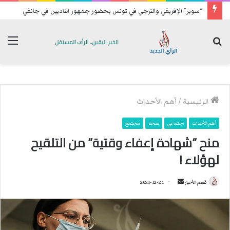
“سوبر” الإفريقي والترجي في تونس بحضور جمهور الناديين في جانفي
بحث
الق
عن
الرئيسية
/
أهم الأحداث
أهم الأحداث
اجتماعي
صحة
مجتمع
منح “شهادة إعفاء وقتية” من التلقيح
لهؤلاء !
قسم الأخبار
أ
2021-12-24
ر
س
ل