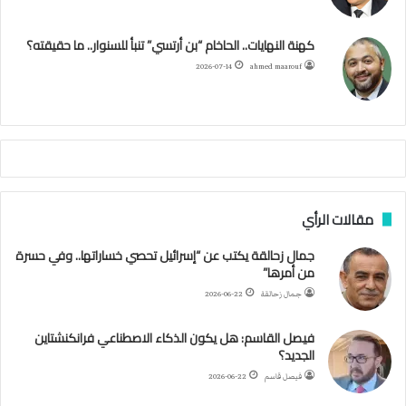
ج
ز
ك
ب
ر
ا
ب
كهنة النهايات.. الحاخام “بن أرتسي” تنبأ للسنوار.. ما حقيقته؟
ا
ئ
ا
م
2026-07-14
ahmed maarouf
ر
ي
م
ي
ص
ا
ب
ف
مقالات الرأي
ي
ا
جمال زحالقة يكتب عن “إسرائيل تحصي خساراتها.. وفي حسرة
ل
من أمرها”
أ
ر
جمال زحالقة
2026-06-22
ب
ط
فيصل القاسم: هل يكون الذكاء الاصطناعي فرانكنشتاين
ة
الجديد؟
ا
فيصل قاسم
2026-06-22
ل