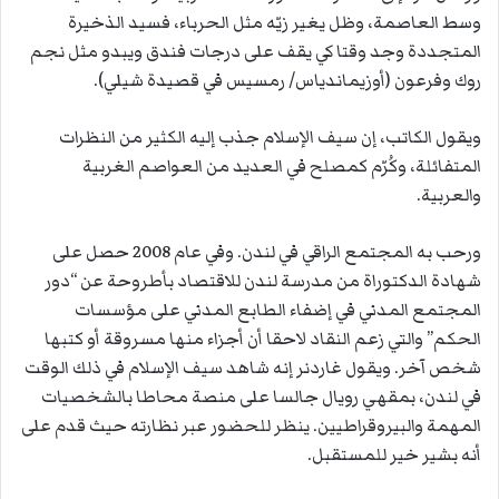
وسط العاصمة، وظل يغير زيّه مثل الحرباء، فسيد الذخيرة
المتجددة وجد وقتا كي يقف على درجات فندق ويبدو مثل نجم
روك وفرعون (أوزيماندياس/ رمسيس في قصيدة شيلي).
ويقول الكاتب، إن سيف الإسلام جذب إليه الكثير من النظرات
المتفائلة، وكُرّم كمصلح في العديد من العواصم الغربية
والعربية.
ورحب به المجتمع الراقي في لندن. وفي عام 2008 حصل على
شهادة الدكتوراة من مدرسة لندن للاقتصاد بأطروحة عن “دور
المجتمع المدني في إضفاء الطابع المدني على مؤسسات
الحكم” والتي زعم النقاد لاحقا أن أجزاء منها مسروقة أو كتبها
شخص آخر. ويقول غاردنر إنه شاهد سيف الإسلام في ذلك الوقت
في لندن، بمقهي رويال جالسا على منصة محاطا بالشخصيات
المهمة والبيروقراطيين. ينظر للحضور عبر نظارته حيث قدم على
أنه بشير خير للمستقبل.