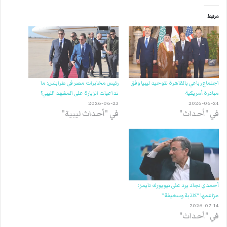
مرتبط
اجتماع رباعي بالقاهرة لتوحيد ليبيا وفق
رئيس مخابرات مصر في طرابلس: ما
مبادرة أمريكية
تداعيات الزيارة على المشهد الليبي؟
2026-06-23
2026-06-24
في "أحداث"
في "أحداث ليبية"
أحمدي نجاد يرد على نيويورك تايمز:
مزاعمها “كاذبة وسخيفة”
2026-07-14
في "أحداث"