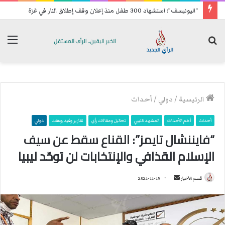
“اليونيسف”: استشهاد 300 طفل منذ إعلان وقف إطلاق النار في غزة
بحث
الق
عن
الرئيسية
/
دولي
/
أحداث
أحداث
أهم الأحداث
المشهد الليبي
تحاليل ومقالات رأي
تقارير وفيديوهات
دولي
“فايننشال تايمز”: القناع سقط عن سيف
الإسلام القذافي والإنتخابات لن توحّد ليبيا
قسم الأخبار
أ
2021-11-19
ر
س
ل