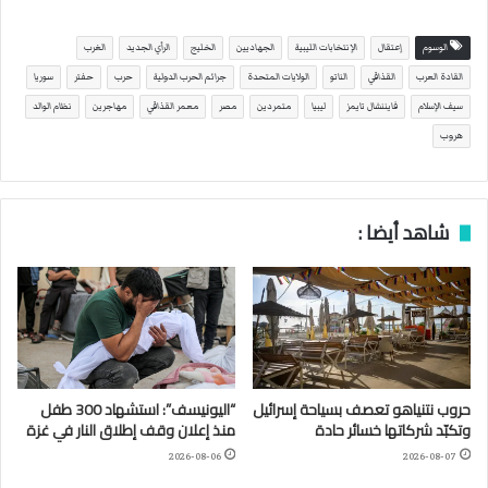
الوسوم
إعتقال
الإنتخابات الليبية
الجهاديين
الخليج
الرأي الجديد
الغرب
القادة العرب
القذافي
الناتو
الولايات المتحدة
جرائم الحرب الدولية
حرب
حفتر
سوريا
سيف الإسلام
فايننشال تايمز
ليبيا
متمردين
مصر
معمر القذافي
مهاجرين
نظام الوالد
هروب
شاهد أيضا :
حروب نتنياهو تعصف بسياحة إسرائيل
“اليونيسف”: استشهاد 300 طفل
وتكبّد شركاتها خسائر حادة
منذ إعلان وقف إطلاق النار في غزة
2026-08-06
2026-08-07