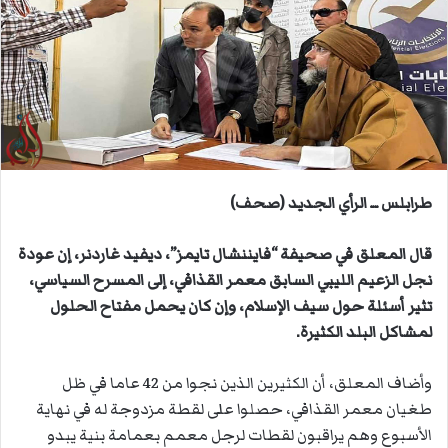
ب
ر
ي
د
ا
إ
ل
ك
ت
طرابلس ــ الرأي الجديد (صحف)
ر
و
قال المعلق في صحيفة “فايننشال تايمز”، ديفيد غاردنر، إن عودة
ن
نجل الزعيم الليبي السابق معمر القذافي، إلى المسرح السياسي،
ي
تثير أسئلة حول سيف الإسلام، وإن كان يحمل مفتاح الحلول
ا
لمشاكل البلد الكثيرة.
وأضاف المعلق، أن الكثيرين الذين نجوا من 42 عاما في ظل
طغيان معمر القذافي، حصلوا على لقطة مزدوجة له في نهاية
الأسبوع وهم يراقبون لقطات لرجل معمم بعمامة بنية يبدو