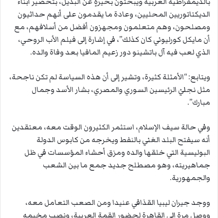
بالديمقراطية العربية ويبحثون بحيرةٍ عن البديل، بتحضير أبناء
الديكتاتوريين المحليين، وعادة ما يقدمون على أنهم حداثيون
ومصلحون، وهم متعلمون ومجهزون أفضل من أسلافهم، مع
أن مايكل كورليوني كان كذلك”، في إشارة إلى فيلم الأب الروحي،
الذي لعب فيه آل باتشينو دور زعيم المافيا بعد وفاة والده.
ويتابع: “الأمثلة كثيرة، وتشير إلى أن هذه السياسة لم تكن ناجحة،
مثل نجليْ الرئيسين السوري والمصري، بشار الأسد وجمال
مبارك”.
وفي حالة سيف الإسلام، استثمر الكثيرون الوقت معه، معتقدين
أنه سيفتح البلد الغني بالنفط ويخرجه من كابوس الدولة
البوليسية التي خلقها والده ومزق أحشاء المؤسسات في ظل
جماهيريته، وهو مصطلح جديد جمع ما بين الشعب
والجمهورية.
ووجد جيران ليبيا القذافي عنيدا ومن الصعب التعامل معه،
ووصل مرة إلى القاهرة لحضور القمة العربية، ونصب مخيمه