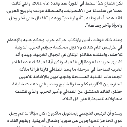
لكن القناع هذا سقط في الثورة ضد والده عام 2011، والتي كانت
فصلا في سلسلة من الاضطرابات بالمنطقة عرفت بالربيع العربي.
فقد هدد أبناء وطنه بـ”أنهار الدم” ووعد بـ”القتال حتى آخر رجل
وامرأة وآخر رصاصة”.
ومنذ ذلك الوقت، أدين بإرتكاب جرائم حرب وحكم عليه بالإعدام
في طرابلس عام 2015، ولا تزال محكمة جرائم الحرب الدولية
تلاحقه، واعتقله مقاتلو الزنتان في الجبال الغربية، ويبدو أنه
اشترى حريته للعودة إلى اللعبة، ولكن أية لعبة؟ فبعدما غادر
الغرب الساحة في مرحلة ما بعد القذافي تاركا فراغا ملأته
الجماعات القبلية المسلحة والجهاديين بالإضافة للاعبين
الخارجيين الأقوياء كفرنسا والخليج ومصر التي دعمت خليفة
حفتر، القائد المنشق عن القذافي وأمير الحرب والذي فشلت
محاولاته للسيطرة على كل البلاد.
ويبدو أن الرئيس الفرنسي إيمانويل ماكرون، كان ميّالا لدعم رجل
قوي كحاجز للمهاجرين من سوريا وشمال أفريقيا، ويقوم القادة