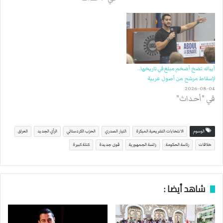
أيباك تضخ أضخم مبلغ في تاريخها..
لإسقاط مرشح من أصول عربية
2026-08-04
في "أحداث"
الوسوم
الانتخابات التشريعية المبكرة
التيار الصدري
الحزب الكردستاني
الرأي الجديد
العراق
خلافات
رئاسة الحكومة
رائسة الجمهورية
قوى جديدة
كتلة كبيرة
شاهد أيضا :