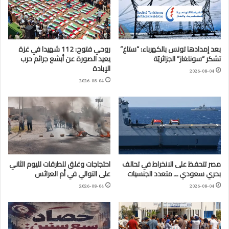
بعد إمدادها تونس بالكهرباء: “ستاغ”
روحي فتوح: 112 شهيدا في غزة
تشكر “سونلغاز” الجزائريّة
يعيد الصورة عن أبشع جرائم حرب
الإبادة
2026-08-04
2026-08-04
مصر تتحفظ على الانخراط في تحالف
احتجاجات وغلق للطرقات لليوم الثاني
بحري سعودي ــ متعدد الجنسيات
على التوالي في أم العرائس
2026-08-04
2026-08-04