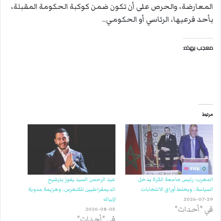
المعارضة، والحرص على أن تكون ضمن كوكبة الحكومة المقبلة،
بأحد فرعيها، الرئاسي أو الحكومي..
معجب بهذه:
مرتبط
المغرب: رئيس جامعة الكرة يدخل
عبد الرحمن السيد يفوز بترشيح
السياسة.. ويخلط أوراق الانتخابات
الديمقراطيين للكنغرس.. وهزيمة مدوية
2026-07-29
لإيباك
في "أحداث"
2026-08-05
في "أحداث"