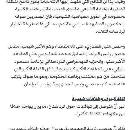
وفيما بدا أن النتائج التي انتهت إليها الانتخابات بفوز كاسح للكتلة
الصدرية بزعامة الشيعي مقتدى الصدر، مقابل خسارة كبيرة
لخصومه في القوى السياسية الشيعية، فإن الصدريين سوف
يتحكمون بالمشهد السياسي القادم، بما في ذلك طريقة اختيار
الرئاسات الثلاث.
وحصل التيار الصدري، على 80 مقعدا، وهو الأكبر شيعيا، مقابل
حصول رئيس البرلمان السابق محمد الحلبوسي على المقاعد
الأكبر سنيا، والحزب الديمقراطي الكردستاني بزعامة مسعود
بارزاني، على المقاعد الأكبر كرديا، بما يشكل الكتلة الأكبر التي
ستحدد من هو المكلف برئاسة الحكومة، وهو ما سوف يترتب
عنه، التحكم بمنصبي رئيس الجمهورية ورئيس البرلمان..
كتلة كبيرة.. وخلافات شديدة
غير أنّ التوصل إلى توافقات حول الرئاستان، ما يزال يواجه خلافا
بين مكونات “الكتلة الأكبر”..
ذلك أنّ منصب رئاسة الجمهورية، ما يزال حوله خلاف شديد بين