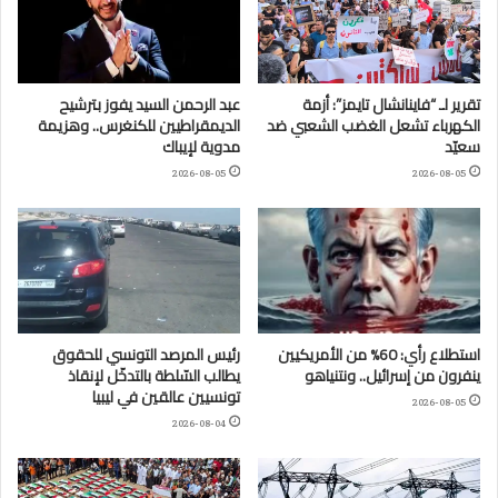
تقرير لـ “فاينانشال تايمز”: أزمة
عبد الرحمن السيد يفوز بترشيح
الكهرباء تشعل الغضب الشعبي ضد
الديمقراطيين للكنغرس.. وهزيمة
سعيّد
مدوية لإيباك
2026-08-05
2026-08-05
استطلاع رأي: 60% من الأمريكيين
رئيس المرصد التونسي للحقوق
ينفرون من إسرائيل.. ونتنياهو
يطالب السّلطة بالتدخّل لإنقاذ
تونسيين عالقين في ليبيا
2026-08-05
2026-08-04