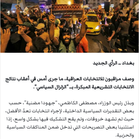
ب
ر
ي
د
ا
إ
ل
ك
ت
بغداد ــ الرأي الجديد
ر
و
وصف مراقبون للانتخابات العراقية، ما جرى أمس في أعقاب نتائج
ن
الانتخابات التشريعية المبكرة، بــ “الزلزال السياسي”.
ي
ا
وبذل رئيس الوزراء، مصطفى الكاظمي، “جهودا مضنية”، حسب
بعض التقديرات السياسية الداخلية، لإجراء انتخابات تعدّ الأفضل،
حيث لم تشهد خروقات، ولم يقع التشكيك فيها بشكل واسع، إذا
استثنينا بعض التصريحات التي تدخل ضمن المناكفات السياسية
والحزبية.