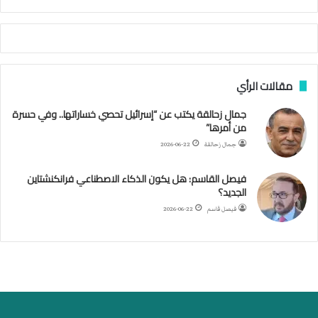
ي
ص
ا
ب
ف
مقالات الرأي
ي
ا
جمال زحالقة يكتب عن “إسرائيل تحصي خساراتها.. وفي حسرة
ل
من أمرها”
أ
ر
جمال زحالقة
2026-06-22
ب
ط
فيصل القاسم: هل يكون الذكاء الاصطناعي فرانكنشتاين
ة
الجديد؟
ا
فيصل قاسم
2026-06-22
ل
م
ت
ق
ا
ط
ع