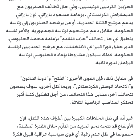
الحزبين الكرديين الرئيسيين، وفي حال تَحَالَفَ الصدريون مع
الديمقراطي الكردستاني، بزعامة مسعود بارزاني، فإن بارزاني
يدعم مرشح الكتلة الصدرية، أو من يرشحه الصدريون إلى رئاسة
الحكومة، مقابل دعم مرشحهم لرئاسة الجمهورية. والأمر نفسه
ينطبق في حال تحالف “حزب التقدم” بزعامة محمد الحلبوسي،
الذي حقق فوزا كبيرا في الانتخابات، مع مرشح الصدريين لرئاسة
الحكومة، فذلك سيكون مشروطا بإعادة الحلبوسي لرئاسة
البرلمان لدورة ثانية.
في مقابل ذلك، فإن القوى الأخرى: “الفتح” و”دولة القانون”
و”الاتحاد الوطني الكردستاني”، وربما كتل أخرى، سوف يسعون
لتحالف آخر، مقابل هذا التحالف، من أجل تشكيل كتلة أكبر
تحتكر المناصب الرئاسية الثلاثة.
غير أنه في ظل الخلافات الكبيرة بين أطراف هذه الكتل، فإن
الأوضاع قد تتجه نحو المزيد من التأزم خلال الفترة المقبلة،
خصوصا في ظل عدم رغبة أي قوى سياسية عراقية قبول فكرة